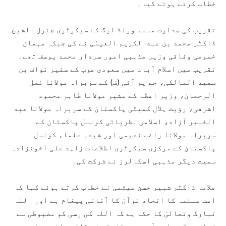
خطاب کرتے ہوئے کیا۔
تقریب کی صدارت مسلم ورلڈ لیگ کے سیکرٹری جنرل الشیخ
ڈاکٹر محمد بن عبدالکریم العیسٰی نے کی جبکہ مہمان
خصوصی وفاقی وزیر مذہبی امور سردار محمد یوسف تھے۔
تقریب میں اسلام آباد میں سعودی عرب کے سفیر نواف بن
سعید المالکی، جے یو آئی (ف) کے سربراہ مولانا فضل
الرحمان، وزیر اعظم کے مشیر مولانا طاہر محمود
اشرفی، رؤیت ہلال کمیٹی پاکستان کے سربراہ مولانا عبد
الخبیر آزاد، اسلامی نظریاتی کونسل پاکستان کے
سربراہ مولانا راغب نعیمی اور شیعہ علماء کونسل
پاکستان کے مرکزی سیکرٹری اطلاعات زاہد علی آخونزادہ
سمیت دیگر مذہبی اسکالرز نے شرکت کی۔
علامہ ڈاکٹر شبیر حسن میثمی نے خطاب کرتے ہوئے کہا کہ
امت مسلمہ کا اتحاد قرآن کا آفاقی پیغام ہے اور اللہ
تبارک وتعالیٰ کا حکم ہے کہ اللہ کی رسی کو مضبوطی سے