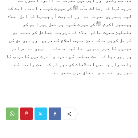
تھامے رکھو اور آپس میں تفرقہ نہ ڈالو۔ انہوں نے
مزید کہا کہ رسالت مآب ﷺ کی سیرتِ طیبہ، اتحادِ امت کے
لیے بہترین نمونہ ہے اور اب وقت آن پہنچا کہ اہل اسلام
پیغمبر اکرم ﷺ کی سیرت طبیہ پر عمل پیرا ہو کر
فلسطین سمیت عالم اسلام کے دیرینہ مسائل کو متحد ہو
کر حل کریں تاکہ دین حنیف اسلام کے فروغ اور دین حق کی
تبلیغ کا فرض بخوبی ادا کیا جاسکے۔ انہوں نے اس امر
پر زور دیا کہ امت مسلمہ کی دنیا و آخرت میں کامیاب کا
واحد راز باہمی اختلافات کو دور کر کے امت واحدہ کے
طور پر اتحاد و اتفاق میں مضمر ہے۔