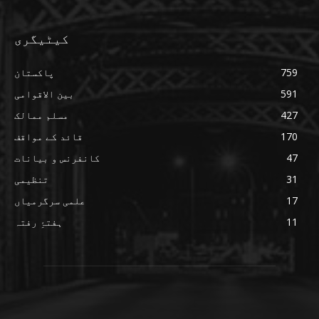
کیٹیگری
759
پاکستان
591
بین الاقوامی
427
مسلم ممالک
170
قائد کے مواقف
47
کانفرنس و بیانات
31
تنظیمی
17
علمی سرگرمیاں
11
ہفتۂِ رفتہ