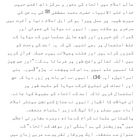
عالم اسلام میں اتحاد کی محور و مرکز ذاتِ اقدس حبیب
خدا، ختم الانبیاء حضرت محمد مصطفیٰ ﷺ کی ہے جن کی
سیرتِ طیبہ پر عمل پیرا ہو کر اہل اسلام دنیا و آخرت میں
سرخرو ہو سکتے ہیں۔ انہوں نے میڈیا کی جھوٹی اور
گمراہ کن خبروں اور کچھ جاہل مسلمانوں کے میڈیا کے
غلط استعمال پر بھی تنبیہ کی کہ یہ امت کی وحدت کو
کمزور کرتے ہیں اور فتنے پھیلاتے ہیں، جبکہ قرآن کریم
میں اللہ تعالیٰ واضح طور پر فرماتا ہے کہ: ”اور جس چیز
کا تمہیں علم نہیں ہے اس کے پیچھے نہ پڑو“ (سورہ بنی
اسرائیل، آیہ 36)۔ انہوں نے اس بات پر زور دیا کہ حق
اور انصاف کی تبلیغ کرکے میڈیا کو مثبت طور پر
استعمال کریں تاکہ امت کے اتحاد کو مضبوط کیا جائے۔
ان خیالات کا اظہار انہوں نے جناح کنونشن سینٹر اسلام
آباد میں مسلم ورلڈ لیگ کے زیر اہتمام منعقدہ
پاکستانی علمائے کرام کے ساتھ دوسرے مشاورتی اجلاس
میں ”پوزیشنز کی ہم آہنگی اور موقف کے اتحاد“ کے
عنوان سے منعقدہ ایک پروقار تقریب سے عربی زبان میں