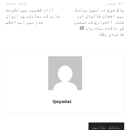
اگلا مضمون
گزشتہ مضمون
پاک فوج نے اسپن بولدک
آزاد کشمیر میں حکومت
میں افغان طالبان اور
سازی کے معاملے پر ایوان
فتنہ الخوارج کے حملوں
صدر میں اہم اجلاس
کو ناکام بنادیا، 20
طالبان ہلاک
Qeyadat
متعلقہ مضامین