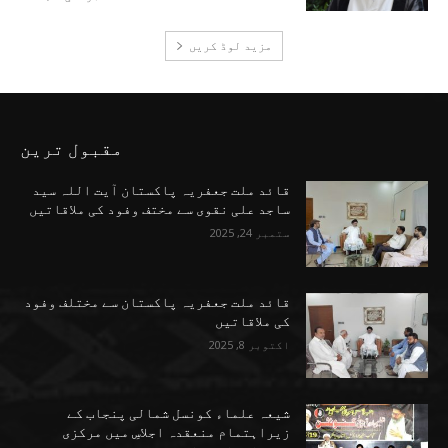
مزید لوڈ کریں
مقبول ترین
قائد ملت جعفریہ پاکستان آیت اللہ سید
ساجد علی نقوی سے مختف وفود کی ملاقاتیں
ستمبر 24, 2025
قائد ملت جعفریہ پاکستان سے مختلف وفود
کی ملاقاتیں
اکتوبر 8, 2025
شیعہ علماء کونسل شمالی پنجاب کے
زیراہتمام منعقدہ اجلاسِ میں مرکزی