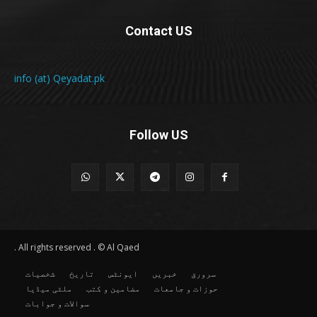
Contact US
info (at) Qeyadat.pk
Follow US
All rights reserved . © Al Qaed .
سرورق
خبریں
ایونٹس
تاریخ
شخصیات
حوزات و جامعات
مضامین و کتب
ملٹی میڈیا
سوالات و جوابات