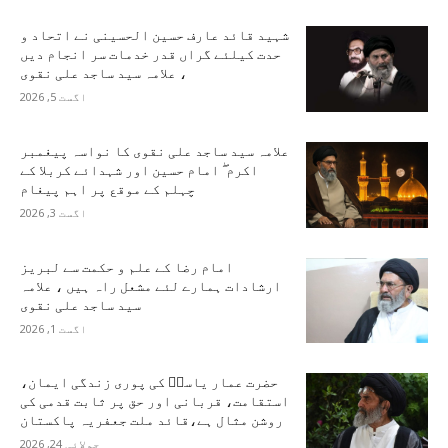
شہید قائد عارف حسین الحسینی نے اتحاد و
حدت کیلئے گراں قدر خدمات سر انجام دیں
، علامہ سید ساجد علی نقوی
اگست 5, 2026
علامہ سید ساجد علی نقوی کا نواسہ پیغمبر
اکرم ۖ امام حسین اور شہدائے کربلا کے
چہلم کے موقع پر اہم پیغام
اگست 3, 2026
امام رضا کے علم و حکمت سے لبریز
ارشادات ہمارے لئے مشعل راہ ہیں ، علامہ
سید ساجد علی نقوی
اگست 1, 2026
حضرت عمار یاسرؑ کی پوری زندگی ایمان،
استقامت، قربانی اور حق پر ثابت قدمی کی
روشن مثال ہے،قائد ملت جعفریہ پاکستان
جولائی 24, 2026