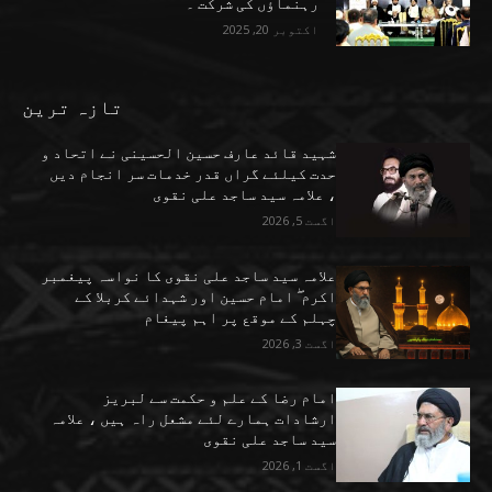
رہنماؤں کی شرکت ۔
اکتوبر 20, 2025
تازہ ترین
شہید قائد عارف حسین الحسینی نے اتحاد و
حدت کیلئے گراں قدر خدمات سر انجام دیں
، علامہ سید ساجد علی نقوی
اگست 5, 2026
علامہ سید ساجد علی نقوی کا نواسہ پیغمبر
اکرم ۖ امام حسین اور شہدائے کربلا کے
چہلم کے موقع پر اہم پیغام
اگست 3, 2026
امام رضا کے علم و حکمت سے لبریز
ارشادات ہمارے لئے مشعل راہ ہیں ، علامہ
سید ساجد علی نقوی
اگست 1, 2026