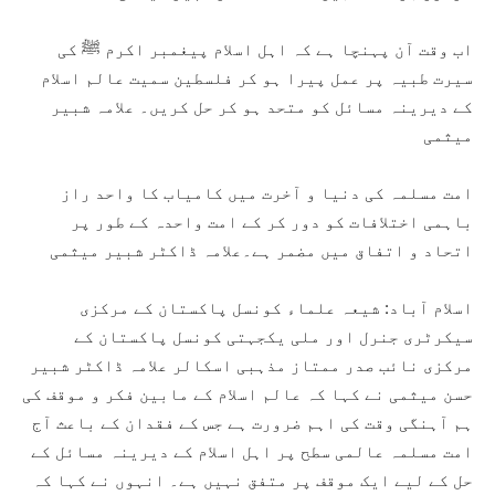
اب وقت آن پہنچا ہے کہ اہل اسلام پیغمبر اکرم ﷺ کی
سیرت طبیہ پر عمل پیرا ہو کر فلسطین سمیت عالم اسلام
کے دیرینہ مسائل کو متحد ہو کر حل کریں۔ علامہ شبیر
میثمی
امت مسلمہ کی دنیا و آخرت میں کامیاب کا واحد راز
باہمی اختلافات کو دور کر کے امت واحدہ کے طور پر
اتحاد و اتفاق میں مضمر ہے۔علامہ ڈاکٹر شبیر میثمی
اسلام آباد: شیعہ علماء کونسل پاکستان کے مرکزی
سیکرٹری جنرل اور ملی یکجہتی کونسل پاکستان کے
مرکزی نائب صدر ممتاز مذہبی اسکالر علامہ ڈاکٹر شبیر
حسن میثمی نے کہا کہ عالم اسلام کے مابین فکر و موقف کی
ہم آہنگی وقت کی اہم ضرورت ہے جس کے فقدان کے باعث آج
امت مسلمہ عالمی سطح پر اہل اسلام کے دیرینہ مسائل کے
حل کے لیے ایک موقف پر متفق نہیں ہے۔ انہوں نے کہا کہ