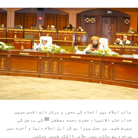
عالم اسلام میں اتحاد کی محور و مرکز ذاتِ اقدس حبیب
خدا، ختم الانبیاء حضرت محمد مصطفیٰ ﷺ کی ہے جن کی
سیرتِ طیبہ پر عمل پیرا ہو کر اہل اسلام دنیا و آخرت
میں
سرخرو ہو سکتے ہیں۔علامہ ڈاکٹر شبیر میثمی