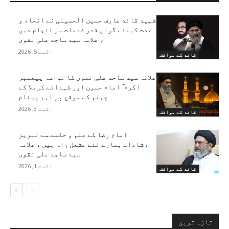
شہید قائد عارف حسین الحسینی نے اتحاد و
حدت کیلئے گراں قدر خدمات سر انجام دیں
، علامہ سید ساجد علی نقوی
اگست 5, 2026
قائد کے مواقف
علامہ سید ساجد علی نقوی کا نواسہ پیغمبر
اکرم ۖ امام حسین اور شہدائے کربلا کے
چہلم کے موقع پر اہم پیغام
اگست 3, 2026
قائد کے مواقف
امام رضا کے علم و حکمت سے لبریز
ارشادات ہمارے لئے مشعل راہ ہیں ، علامہ
سید ساجد علی نقوی
اگست 1, 2026
قائد کے مواقف
تازہ ترین