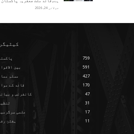
ہے،قائد ملت جعفریہ پاکستان
جولائی 24, 2026
کیٹیگر
759
پاکستا
591
بین الاقوا
427
مسلم ممال
170
قائد کے مواق
47
کانفرنس و بیانا
31
تنظیم
17
علمی سرگرمیا
11
ہفتۂِ رف