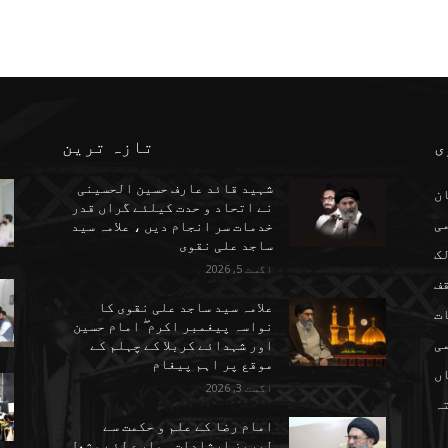
ی
تازہ ترین
شہید قائد عارف حسین الحسینی
ن
نے اتحاد و حدت کیلئے گراں قدر
می
خدمات سر انجام دیں ، علامہ سید
ساجد علی نقوی
ک
اگست 5, 2026
ف
علامہ سید ساجد علی نقوی کا
ت
نواسہ پیغمبر اکرم ۖ امام حسین
ی
اور شہدائے کربلا کے چہلم کے
موقع پر اہم پیغام
ں
اگست 3, 2026
تہ
امام رضا کے علم و حکمت سے
لبریز ارشادات ہمارے لئے مشعل