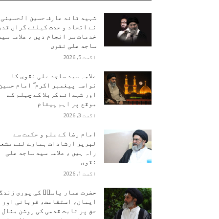
شہید قائد عارف حسین الحسینی
نے اتحاد و حدت کیلئے گراں قدر
خدمات سر انجام دیں ، علامہ سید
ساجد علی نقوی
اگست 5, 2026
علامہ سید ساجد علی نقوی کا
نواسہ پیغمبر اکرم ۖ امام حسین
اور شہدائے کربلا کے چہلم کے
موقع پر اہم پیغام
اگست 3, 2026
امام رضا کے علم و حکمت سے
لبریز ارشادات ہمارے لئے مشعل
راہ ہیں ، علامہ سید ساجد علی
نقوی
اگست 1, 2026
حضرت عمار یاسرؑ کی پوری زندگ
ایمان، استقامت، قربانی اور
حق پر ثابت قدمی کی روشن مثال