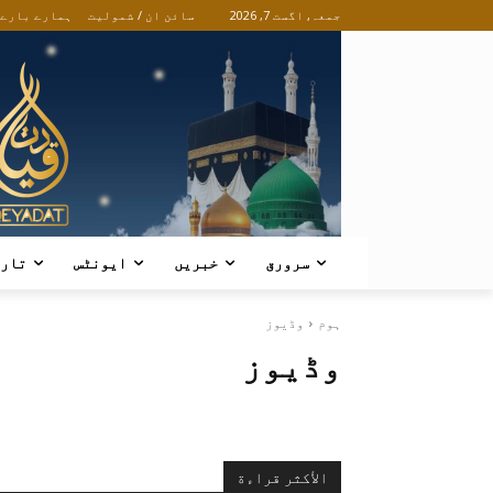
جمعہ, اگست 7, 2026
سائن ان / شمولیت
ہمارے بارے
سرورق
خبریں
ایونٹس
تار
ہوم
وڈیوز
وڈیوز
الأكثر قراءة