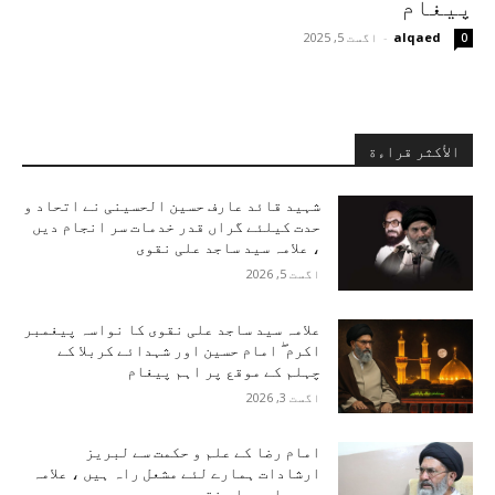
پیغام
alqaed
-
اگست 5, 2025
0
الأكثر قراءة
شہید قائد عارف حسین الحسینی نے اتحاد و
حدت کیلئے گراں قدر خدمات سر انجام دیں
، علامہ سید ساجد علی نقوی
اگست 5, 2026
علامہ سید ساجد علی نقوی کا نواسہ پیغمبر
اکرم ۖ امام حسین اور شہدائے کربلا کے
چہلم کے موقع پر اہم پیغام
اگست 3, 2026
امام رضا کے علم و حکمت سے لبریز
ارشادات ہمارے لئے مشعل راہ ہیں ، علامہ
سید ساجد علی نقوی