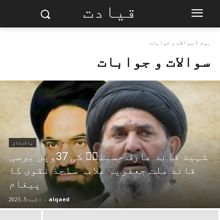
قیادت
ہوم
سوالات و جوابات
سوالات و جوابات
پاکستان
شہید قائد عارف حسینیؒ کی 37ویں برسی
قائد ملت جعفریہ علامہ ساجد نقوی کا
پیغام
alqaed
-
اگست 5, 2025