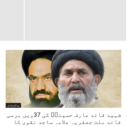
پاکستان
شہید قائد عارف حسینیؒ کی 37ویں برسی
قائد ملت جعفریہ علامہ ساجد نقوی کا