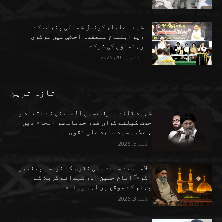
شیعہ علماء کونسل شمالی پنجاب کے
زیراہتمام منعقدہ اجلاسِ میں مرکزی
رہنماؤں کی شرکت ۔
اکتوبر 20, 2025
تازہ ترین
شہید قائد عارف حسین الحسینی نے اتحاد و
حدت کیلئے گراں قدر خدمات سر انجام دیں
، علامہ سید ساجد علی نقوی
اگست 5, 2026
علامہ سید ساجد علی نقوی کا نواسہ پیغمبر
اکرم ۖ امام حسین اور شہدائے کربلا کے
چہلم کے موقع پر اہم پیغام
اگست 3, 2026