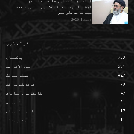
امام رضا کے علم و حکمت سے لبریز
ارشادات ہمارے لئے مشعل راہ ہیں ، علامہ
سید ساجد علی نقوی
اگست 1, 2026
کیٹیگری
759
پاکستان
591
بین الاقوامی
427
مسلم ممالک
170
قائد کے مواقف
47
کانفرنس و بیانات
31
تنظیمی
17
علمی سرگرمیاں
11
ہفتۂِ رفتہ