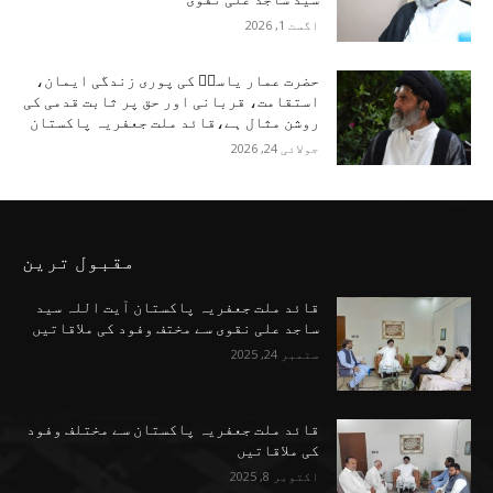
اگست 1, 2026
حضرت عمار یاسرؑ کی پوری زندگی ایمان،
استقامت، قربانی اور حق پر ثابت قدمی کی
روشن مثال ہے،قائد ملت جعفریہ پاکستان
جولائی 24, 2026
مقبول ترین
قائد ملت جعفریہ پاکستان آیت اللہ سید
ساجد علی نقوی سے مختف وفود کی ملاقاتیں
ستمبر 24, 2025
قائد ملت جعفریہ پاکستان سے مختلف وفود
کی ملاقاتیں
اکتوبر 8, 2025