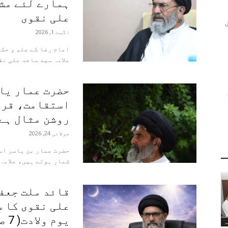
ہمارے لئے مشع
علی نقوی
اگست 1, 2026
امام رضا کے علم و حک
علامہ سید ساجد علی نق
حضرت عمار یا
استقامت، قرب
روشن مثال ہے
جولائی 24, 2026
حضرت عمار بن یاسر اس
شمار ہوتے ہیں، علامہ 
قائد ملت جعفر
علی نقوی کا س
یوم ولادت( 7 صفر المظفر 128 ھ) پر...
ہ