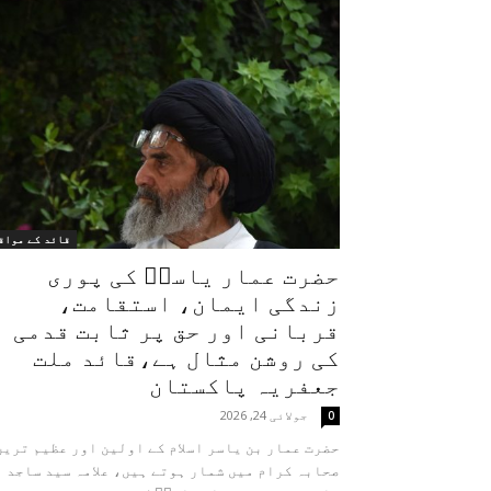
قائد کے مواق
حضرت عمار یاسرؑ کی پوری
زندگی ایمان، استقامت،
قربانی اور حق پر ثابت قدمی
کی روشن مثال ہے،قائد ملت
جعفریہ پاکستان
جولائی 24, 2026
0
حضرت عمار بن یاسر اسلام کے اولین اور عظیم ترین
صحابہ کرام میں شمار ہوتے ہیں، علامہ سید ساجد