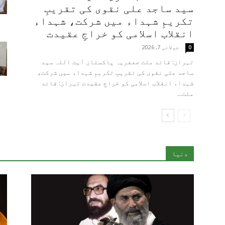
سید ساجد علی نقوی کی تقریبِ
تکریمِ شہداء میں شرکت، شہداء
انقلاب اسلامی کو خراجِ عقیدت
جولائی 7, 2026
0
تہران: قائد ملت جعفریہ پاکستان آیت اللہ سید
ساجد علی نقوی کی تقریبِ تکریمِ شہداء میں شرکت،
شہداء انقلاب اسلامی کو خراجِ عقیدت تہران: قائد
ملت...
دنیا