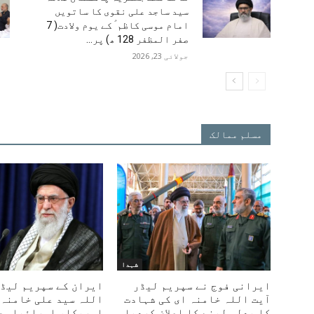
سید ساجد علی نقوی کا ساتویں
امام موسی کاظم ؑ کے یوم ولادت( 7
صفر المظفر 128 ھ) پر...
جولائی 23, 2026
مسلم ممالک
︎شہدا
ایرانی فوج نے سپریم لیڈر
ایران کے سپریم لیڈر
آیت اللہ خامنہ ای کی شہادت
اللہ سید علی خامنہ 
کا بدلہ لینے کا اعلان کردیا
امریکا، اسرائیلی ح