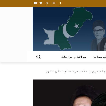
ی میڈیا
سوالات و جوابات
ام دیں ، علامہ سید ساجد علی نقوی