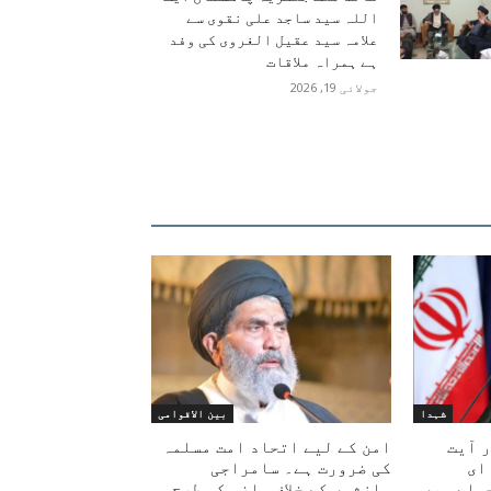
اللہ سید ساجد علی نقوی سے
علامہ سید عقیل الغروی کی وفد
ہے ہمراہ ملاقات
جولائی 19, 2026
︎شہدا
بین الاقوامی
 آیت
امن کے لیے اتحاد امت مسلمہ
ای
کی ضرورت ہے۔ سامراجی
ملے میں
سازشوں کے خلاف ماضی کی طرح