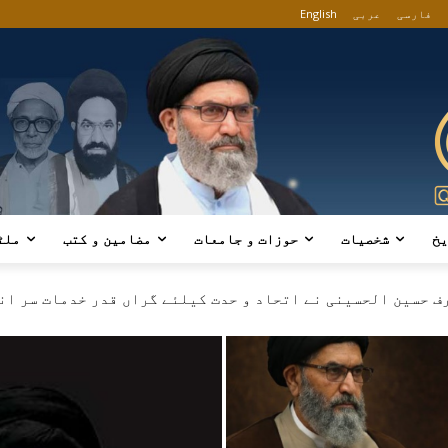
فارسی
عربی
English
یخ
شخصیات
حوزات و جامعات
مضامین و کتب
ملٹ
ف حسین الحسینی نے اتحاد و حدت کیلئے گراں قدر خدمات سر انج