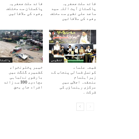
قائد ملت جعفریہ
قائد ملت جعفریہ
پاکستان آیت اللہ سید
پاکستان سے مختلف
ساجد علی نقوی سے مختف
وفود کی ملاقاتیں
وفود کی ملاقاتیں
تنظیمی
پاکستا
شیعہ علماء
خیبر پختونخوا،
کونسل شمالی پنجاب کے
کشمیر، گلگت میں
زیراہتمام
بارشوں نےتباہی
منعقدہ اجلاسِ میں
مچادی، 330 سے زائد
مرکزی رہنماؤں کی
افراد جاں بحق
شرکت ۔