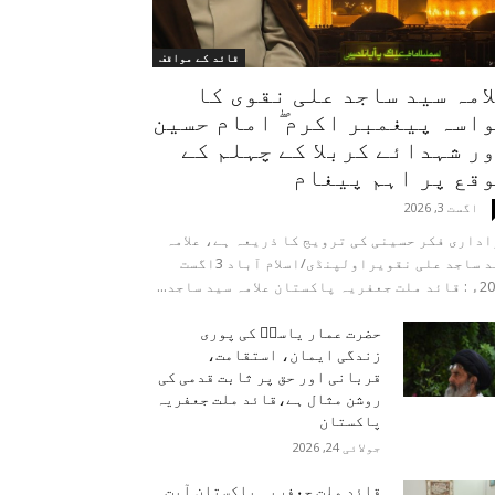
قائد کے مواقف
امہ سید ساجد علی نقوی کا
اسہ پیغمبر اکرم ۖ امام حسین
ر شہدائے کربلا کے چہلم کے
قع پر اہم پیغام
اگست 3, 2026
داری فکر حسینی کی ترویج کا ذریعہ ہے، علامہ
سید ساجد علی نقویراولپنڈی/اسلام آباد 3اگست
اکستان علامہ سید ساجد...
حضرت عمار یاسرؑ کی پوری
زندگی ایمان، استقامت،
قربانی اور حق پر ثابت قدمی کی
روشن مثال ہے،قائد ملت جعفریہ
پاکستان
جولائی 24, 2026
قائد ملت جعفریہ پاکستان آیت