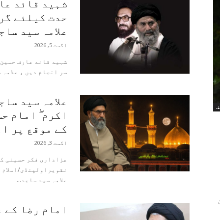
شہید قائد عا
حدت کیلئے گرا
علامہ سید ساج
اگست 5, 2026
شہید قائد عارف حسین 
سر انجام دیں ، علامہ سید ساجد
علامہ سید ساج
ف
اکرم ۖ امام ح
کے موقع پر اہ
اگست 3, 2026
عزاداری فکر حسینی کی
علامہ سید ساجد...
امام رضا کے ع