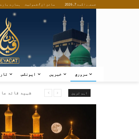
جمعہ, اگست 7, 2026
سائن ان / شمولیت
ہمارے بارے
سرورق
خبریں
ایونٹس
تار
شہید قائد عار
اہم ترین