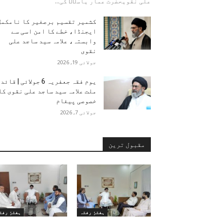
علی نقویحضرت عمار یاسرؑ کی...
کشمیر تقسیم برصغیر کا نامکمل
ایجنڈا، خطے کا امن اسی سے
وابستہ، علامہ سید ساجد علی
نقوی
جولائی 19, 2026
یوم فقہ جعفریہ 6 جولائی | قائد
ملت علامہ سید ساجد علی نقوی کا
خصوصی پیغام
جولائی 7, 2026
مقبول ترین
ہفتۂِ رفتہ
ہفتۂِ رفت