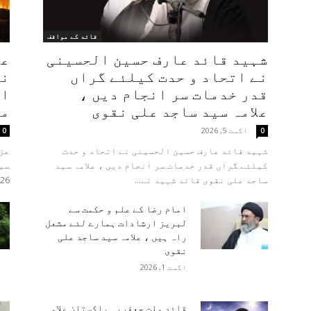
قائد کے مواقف
شہید قائد عارف حسین الحسینی
عل
نے اتحاد و حدت کیلئے گراں
نو
قدر خدمات سر انجام دیں ،
او
علامہ سید ساجد علی نقوی
مو
اگست 5, 2026
0
0
شہید قائد عارف حسین الحسینی نے اتحاد و حدت
عزا
کیلئے گراں قدر خدمات سر انجام دیں ، علامہ سید
ساجد علی نقوی قائد شہید نے...
2026ء : قائد ملت جعفریہ پ
امام رضا کے علم و حکمت سے
لبریز ارشادات ہمارے لئے مشعل
راہ ہیں ، علامہ سید ساجد علی
نقوی
اگست 1, 2026
قائد ملت جعفریہ پاکستان علامہ