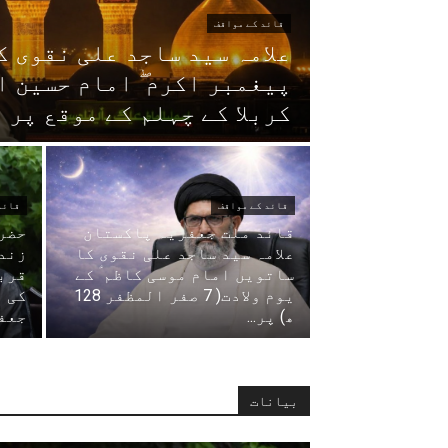
قائد کے مواقف
علامہ سید ساجد علی نقوی ک
پیغمبر اکرم ۖ امام حسین 
کربلا کے چہلم کے موقع پر 
قائد کے مواقف
قائد
قائد ملت جعفریہ پاکستان
حضرت
علامہ سید ساجد علی نقوی کا
زند
ساتویں امام موسی کاظم ؑ کے
قربا
یوم ولادت( 7 صفر المظفر 128
کی 
ھ) پر...
جعف
بیانات