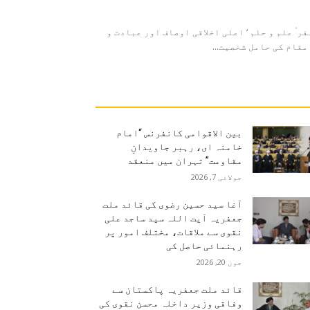
 ؑ علم و حلم ‘ اعلی اخلاقی اوصاف اور عبادت و
قام کی حامل شخصیت...
بین الاقوامی کانفرنس “امام
خامنہ ای، رہبر جاویدانِ
مقاومت” تہران میں منعقد
جولائی 7, 2026
آغا سید حسین رضوی کی قائد ملت
جعفریہ آیت اللہ سید ساجد علی
نقوی سے ملاقات، مختلف امور پر
رہنمائی حاصل کی
جون 20, 2026
قائد ملت جعفریہ پاکستان سے
وفاقی وزیر داخلہ محسن نقوی کی