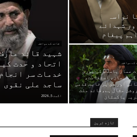
ا نواسہ
اور شہدائے
اہم پیغام
قائد کے مواقف
شہید قائد عارف
اتحاد و حدت کیل
 کے مواقف
 عمار یاسرؑ کی پوری
خدمات سر انجام 
گی ایمان، استقامت،
ساجد علی نقوی
نی اور حق پر ثابت قدمی
روشن مثال ہے،قائد ملت
اگست 5, 2026
ریہ پاکستان
تازه ترین