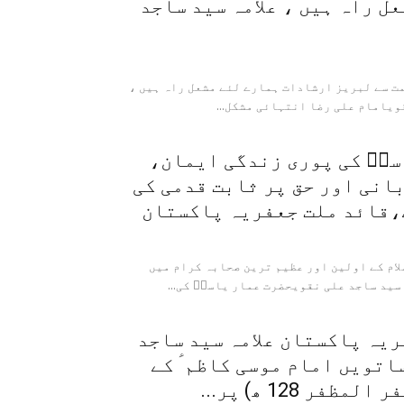
ل راہ ہیں ، علامہ سید ساجد
مت سے لبریز ارشادات ہمارے لئے مشعل راہ ہیں ،
ویامام علی رضا انتہائی مشکل...
سرؑ کی پوری زندگی ایمان،
انی اور حق پر ثابت قدمی کی
،قائد ملت جعفریہ پاکستان
لام کے اولین اور عظیم ترین صحابہ کرام میں
سید ساجد علی نقویحضرت عمار یاسرؑ کی...
یہ پاکستان علامہ سید ساجد
اتویں امام موسی کاظم ؑ کے