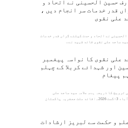
رف حسین الحسینی نے اتحاد و
ں قدر خدمات سر انجام دیں ،
د علی نقوی
الحسینی نے اتحاد و حدت کیلئے گراں قدر خدمات
 علی نقوی قائد شہید نے...
د علی نقوی کا نواسہ پیغمبر
سین اور شہدائے کربلا کے چہلم
م پیغام
 ترویج کا ذریعہ ہے، علامہ سید ساجد علی
نقویراولپنڈی/اسلام آباد 3اگست 2026ء : قائد ملت جعفریہ پاکستان
لم و حکمت سے لبریز ارشادات