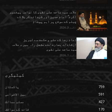
علامہ سید ساجد علی نقوی کا نواسہ پیغمبر
اکرم ۖ امام حسین اور شہدائے کربلا کے
چہلم کے موقع پر اہم پیغام
اگست 3, 2026
امام رضا کے علم و حکمت سے لبریز
ارشادات ہمارے لئے مشعل راہ ہیں ، علامہ
سید ساجد علی نقوی
اگست 1, 2026
کیٹیگری
759
پاکستان
591
بین الاقوامی
427
مسلم ممالک
170
قائد کے مواقف