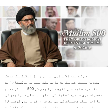
اردن کے بین الاقوامی ادارہ رائل اسلامک سٹریٹجک
سٹڈیز سینٹر کے مطابق قائد ملت جعفریہ پاکستان آیت
اللہ سید ساجد علی نقوی دنیا بھر کی 500 با اثر مسلم
شخصیات میں شامل، تحقیقاتی ادارہ ہر سال دنیا بھر کی
با اثر مسلم شخصیات کی فہرست جاری کرتا ہے، گزشتہ 10
سال سے زائد عرصے سے قائد ملت جعفریہ پاکستان آیت