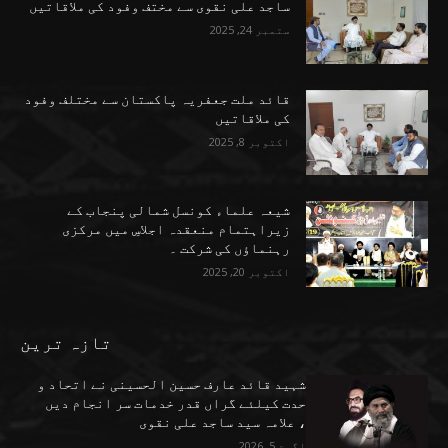
ساجد علی نقوی سے مختف وفود کی ملاقاتیں
ستمبر 24, 2025
قائد ملت جعفریہ پاکستان سے مختلف وفود
کی ملاقاتیں
اکتوبر 8, 2025
شیعہ علماء کونسل شمالی پنجاب کے
زیراہتمام منعقدہ اجلاسِ میں مرکزی
رہنماؤں کی شرکت ۔
اکتوبر 20, 2025
تازہ ترین
شہید قائد عارف حسین الحسینی نے اتحاد و
حدت کیلئے گراں قدر خدمات سر انجام دیں
، علامہ سید ساجد علی نقوی
اگست 5, 2026