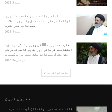
اگست 3, 2026
امام رضا کے علم و حکمت سے لبریز
ارشادات ہمارے لئے مشعل راہ ہیں ، علامہ
سید ساجد علی نقوی
اگست 1, 2026
حضرت عمار یاسرؑ کی پوری زندگی ایمان،
استقامت، قربانی اور حق پر ثابت قدمی کی
روشن مثال ہے،قائد ملت جعفریہ پاکستان
جولائی 24, 2026
مزید لوڈ کریں
مقبول ترین
قائد ملت جعفریہ پاکستان آیت اللہ سید