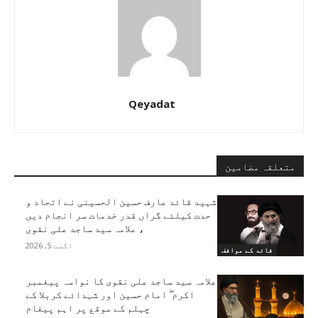
Qeyadat
متعلقہ مضامین
شہید قائد عارف حسین الحسینی نے اتحاد و
حدت کیلئے گراں قدر خدمات سر انجام دیں
، علامہ سید ساجد علی نقوی
اگست 5, 2026
قائد کے مواقف
علامہ سید ساجد علی نقوی کا نواسہ پیغمبر
اکرم ۖ امام حسین اور شہدائے کربلا کے
چہلم کے موقع پر اہم پیغام