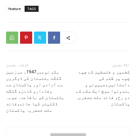
feature
TAGS
اگلا مضمون
گزشتہ مضمون
کشمیر و فلسطین کے چپے
یکم نومبر1947ء سرزمین
چپے پر ظلم کی
گلگت بلتستان کی ڈوگروں
داستانیں،صہیونی و
سے آزادی اور پاکستان سے
ہندوتوا سوچ ایک سکے کے
وفاداری کادن، گلگت
دو رخ، قائد ملت جعفریہ
بلتستان کو باقاعدہ صوبہ
پاکستان
ڈکلیئر کیا جائے،قائد
ملت جعفریہ پاکستان