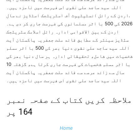
اللہ سید ساجد علی نقوی اس فہرست میں نامزد ہیں۔
.اردن کے رائل انسٹیٹیوٹ آف اسٹریٹجک اسٹڈیز نے سال
2026 کی 500 با اثر مسلمانوں کی فہرست جاری کر دی ہے۔
اردن کے بین الاقوامی ادارہ رائل اسلامک سٹریٹجک
سٹڈیز سینٹر کے مطابق قائد ملت جعفریہ پاکستان آیت
اللہ سید ساجد علی نقوی دنیا بھر کی 500 با اثر مسلم
شخصیات میں شامل، تحقیقاتی ادارہ ہر سال دنیا بھر کی
با اثر مسلم شخصیات کی فہرست جاری کرتا ہے، گزشتہ 10
سال سے زائد عرصے سے قائد ملت جعفریہ پاکستان آیت
اللہ سید ساجد علی نقوی اس فہرست میں نامزد ہیں۔
ملاحظہ کریں کتاب کے صفحہ نمبر
164 پر
Home