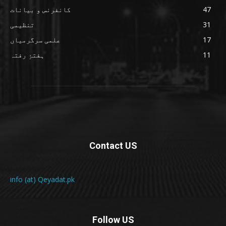
47
کانفرنس و بیانات
31
تنظیمی
17
علمی سرگرمیاں
11
ہفتۂِ رفتہ
Contact US
info (at) Qeyadat.pk
Follow US