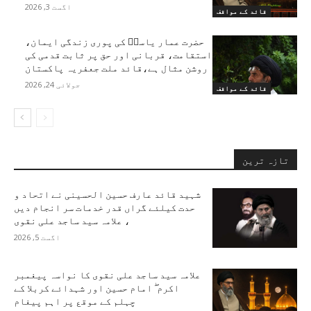
اگست 3, 2026
قائد کے مواقف
حضرت عمار یاسرؑ کی پوری زندگی ایمان،
استقامت، قربانی اور حق پر ثابت قدمی کی
روشن مثال ہے،قائد ملت جعفریہ پاکستان
جولائی 24, 2026
قائد کے مواقف
تازہ ترین
شہید قائد عارف حسین الحسینی نے اتحاد و
حدت کیلئے گراں قدر خدمات سر انجام دیں
، علامہ سید ساجد علی نقوی
اگست 5, 2026
علامہ سید ساجد علی نقوی کا نواسہ پیغمبر
اکرم ۖ امام حسین اور شہدائے کربلا کے
چہلم کے موقع پر اہم پیغام