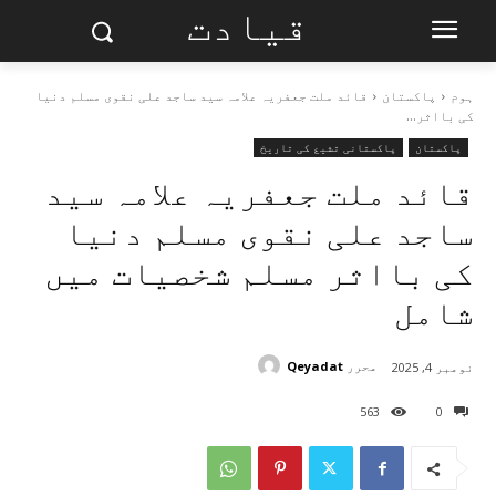
قیادت
ہوم
پاکستان
قائد ملت جعفریہ علامہ سید ساجد علی نقوی مسلم دنیا
کی بااثر...
پاکستان
پاکستانی تشیع کی تاریخ
قائد ملت جعفریہ علامہ سید
ساجد علی نقوی مسلم دنیا
کی بااثر مسلم شخصیات میں
شامل
محرر
Qeyadat
نومبر 4, 2025
563
0