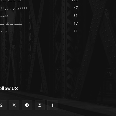
47
کانفرنس و بیانا
31
تنظیم
17
علمی سرگرمیا
11
ہفتۂِ رف
ollow US