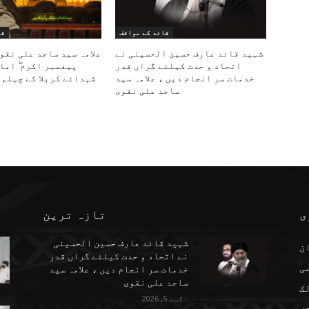
قائد کے مواقف
قا
شہید قائد عارف حسین الحسینی نے
علامہ سید ساجد علی نقو
اتحاد و حدت کیلئے گراں قدر
پیغمبر اکرم ۖ اما
خدمات سر انجام دیں ، علامہ سید
شہدائے کربلا کے چہلم 
ساجد علی نقوی
ی
تازہ ترین
شہید قائد عارف حسین الحسینی
ن
نے اتحاد و حدت کیلئے گراں قدر
می
خدمات سر انجام دیں ، علامہ سید
ساجد علی نقوی
ک
اگست 5, 2026
ف