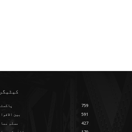
کیٹیگر
759
پاکستا
591
بین الاقوا
427
مسلم ممال
170
قائد کے مواق