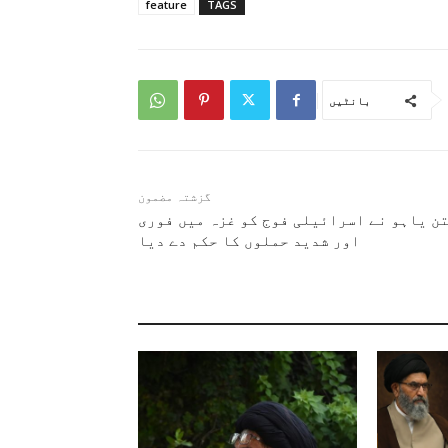
feature
TAGS
بانٹیں
گزشتہ مضمون
ن یاہو نے اسرائیلی فوج کو غزہ میں فوری
اور شدید حملوں کا حکم دے دیا