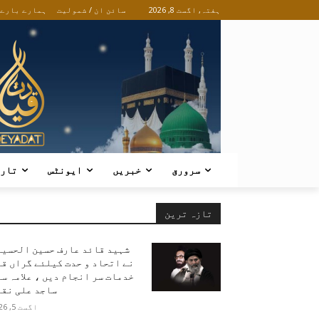
ہفتہ, اگست 8, 2026
سائن ان / شمولیت
ہمارے بارے
سرورق
خبریں
ایونٹس
تار
تازہ ترین
شہید قائد عارف حسین الحسین
نے اتحاد و حدت کیلئے گراں ق
خدمات سر انجام دیں ، علامہ س
ساجد علی نقو
اگست 5, 2026