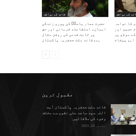
ئد کے مواقف
قائد کے مواقف
ی کا نواسہ
حضرت عمار یاسرؑ کی پوری زندگی
م حسین اور
ایمان، استقامت، قربانی اور حق
کے موقع پر
پر ثابت قدمی کی روشن مثال
اہم پیغام
ہے،قائد ملت جعفریہ پاکستان
مقبول ترین
قائد ملت جعفریہ پاکستان آیت
اللہ سید ساجد علی نقوی سے مختف
وفود کی ملاقاتیں
ستمبر 24, 2025