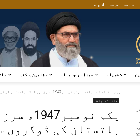
فارسی
عربی
English
یخ
شخصیات
حوزات و جامعات
مضامین و کتب
ملٹ
ہوم
قائد کے مواقف
یکم نومبر1947ء سرزمین گلگت بلتستان کی ڈوگروں سے آزادی اور پاکستان سے...
قائد کے مواقف
ی
یکم نومبر47
در
ید
بلتستان کی ڈوگروں س
ی