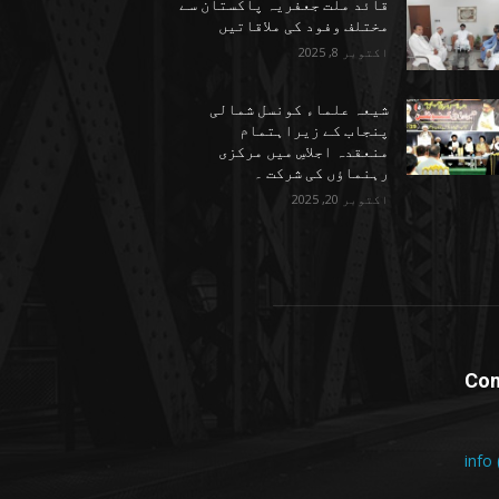
قائد ملت جعفریہ پاکستان سے
مختلف وفود کی ملاقاتیں
اکتوبر 8, 2025
شیعہ علماء کونسل شمالی
پنجاب کے زیراہتمام
منعقدہ اجلاسِ میں مرکزی
رہنماؤں کی شرکت ۔
اکتوبر 20, 2025
Con
info