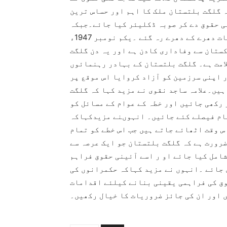
ع پر کہا کہ گلگت بلتستان ملک کا اہم اور حساس ترین
نی حقوق دے کر صوبہ ڈکلیئر کیا جائے۔جبکہ
ایگزیکٹو آرڈر2018ء کے بعد تمام مجوزہ اقدامات دھرے کے دھرے رہ گئے ۔یکم نومبر 1947ء
ستان سے وفاداری کادن ہے اور یہ دن گلگت
امت ہے۔ گلگت بلتستان کے بہادر رہنمائوں
 اپنی سرزمین کو آزاد کروایا اس موقع پر
ہیں۔علامہ ساجد نقوی نے مزید کہا کہ گلگت
رکھی جائیں اور خطہ کے عوام کے مسائل کو
مام فیصلے کئے جائیں۔ انہوںنے مزیدکہاکہ
س وقت اٹھائے جاتے ہیں جب اس خطے کو تمام
ضرورت ہے کہ گلگت بلتستان جو ایک عرصہ سے
امل کیا جائے او ر اسے آئینی حقوق فراہم
 جائے ۔انہوں نے مزید کہاکہ حکمرانوں کی
وق کی فراہمی یقینی بنانے کیلئے اقدامات
 اور ان کی جائز ضروریات کا خیال رکھیں۔