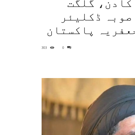
کادن، گلگت
صوبہ ڈکلیئر
عفریہ پاکستان
303
0