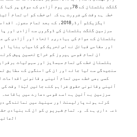
گلگت بلتستان کے 78ویں یوم آزادی کے موق
خطہ ہے وقت کی ضرورت ہے کہ اس خطے کو اب تمام آئی
سرزمین گلگت بلتستان کی ڈوگروں سے آزادی اور پاک
بلتستان کے عوام کی بہادری، اتحاد اور آزادی کی عل
اور مقامی قبائل نے اس تحریک کو کامیاب بنایا اور
ان تمام قومی ہیروز کو خراج تحسین پیش کرتے 
بلتستان خطے کی تمام سبسڈیز اور سہولیات برقرار 
سنجیدگی سے لیا جائے اور ان کی امنگوں کے مطابق ت
کسی بھی خطے میں تمام آئینی و قانونی اقدامات ا
آئینی وقانونی حقوق فراہم کئے جائیں لہٰذا وقت کی 
سرزمین بے آئین ہے اسے قومی دھارے میں باقاعدہ ش
کرتے ہوئے پارلیمنٹ اور سینیٹ میں نمائندگی دی
ذمہ داری ہے کہ وہ تمام شہریو ں کو ان کے بنیادی حق
اٹھائیں