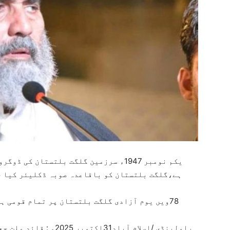
یکم نومبر 1947ء سرزمین گلگت بلتستان 
ہے،گلگت بلتستان کو باقاعدہ صوبہ ڈکلیئر کیا ج
78ویں یوم آزادی گلگت بلتستان پر تمام قومی ہ
راولپنڈی /اسلام آباد31ا