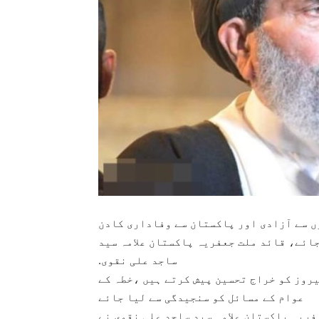
کی ڈوگروں سے آزادی اور پاکستان سے وفاداری کادن
ائے، قائد ملت جعفریہ پاکستان علامہ سید
ساجد علی نقوی.
یروز کو خراج تحسین پیش کرتے ہیں ،خطہ کے
عوام کے مسائل کو سنجیدگی سے لیا جائے
کتوبر 2025ء : قائد ملت جعفریہ پاکستان علامہ سید ساجد علی نقوی نے