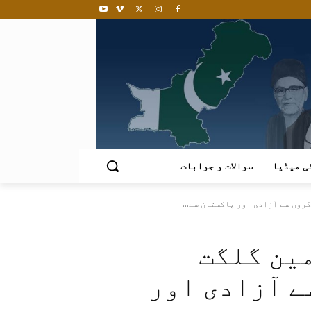
ی میڈیا
سوالات و جوابات
19ء سرزمین گلگت
ے آزادی اور