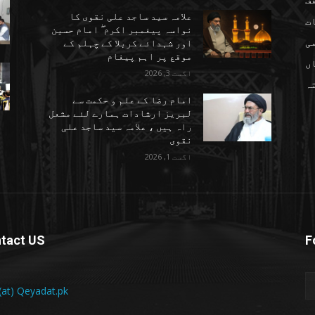
علامہ سید ساجد علی نقوی کا
ت
نواسہ پیغمبر اکرم ۖ امام حسین
ی
اور شہدائے کربلا کے چہلم کے
موقع پر اہم پیغام
ں
اگست 3, 2026
تہ
امام رضا کے علم و حکمت سے
لبریز ارشادات ہمارے لئے مشعل
راہ ہیں ، علامہ سید ساجد علی
نقوی
اگست 1, 2026
tact US
F
 (at) Qeyadat.pk