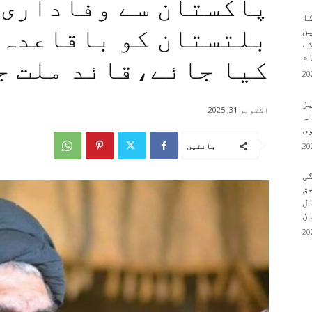
پاکستان سے وفاداری 
کا
بلتستان کو باقاعدہ 
ین
کے
م
کیا جائے،قائد ملت ج
یز
اکتوبر 31, 2025
ہ
وی
بانٹیں
ی
ق
ال
ن