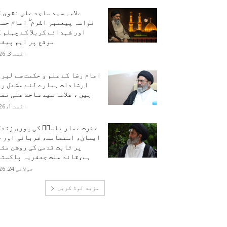
علامہ سید ساجد علی نقوی 
نواسہ پیغمبر اکرم ۖ امام حس
اور شہدائے کربلا کے چہلم 
موقع پر اہم پیغا
اگست 3, 2026
امام رضا کے علم و حکمت سے لبر
ارشادات ہمارے لئے مشعل را
ہیں ، علامہ سید ساجد علی نق
اگست 1, 2026
حضرت عمار یاسرؑ کی پوری زندگ
ایمان، استقامت، قربانی اور ح
پر ثابت قدمی کی روشن مث
ہے،قائد ملت جعفریہ پاکستا
جولائی 24, 2026
مزید لوڈ کریں