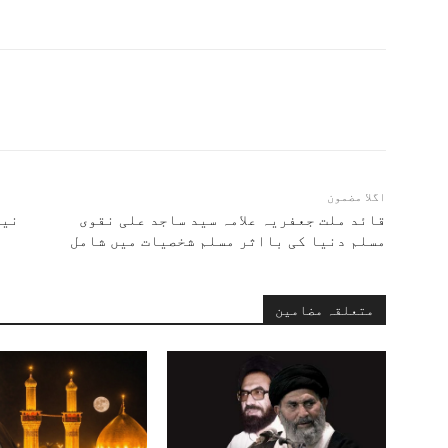
اگلا مضمون
قائد ملت جعفریہ علامہ سید ساجد علی نقوی
نیت
مسلم دنیا کی بااثر مسلم شخصیات میں شامل
متعلقہ مضامین