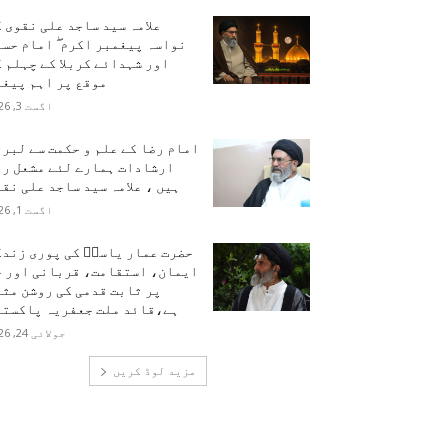
علامہ سید ساجد علی نقوی 
نواسہ پیغمبر اکرم ۖ امام حس
اور شہدائے کربلا کے چہلم 
موقع پر اہم پیغا
اگست 3, 2026
امام رضا کے علم و حکمت سے لبر
ارشادات ہمارے لئے مشعل را
ہیں ، علامہ سید ساجد علی نق
اگست 1, 2026
حضرت عمار یاسرؑ کی پوری زندگ
ایمان، استقامت، قربانی اور ح
پر ثابت قدمی کی روشن مث
ہے،قائد ملت جعفریہ پاکستا
جولائی 24, 2026
مزید لوڈ کریں