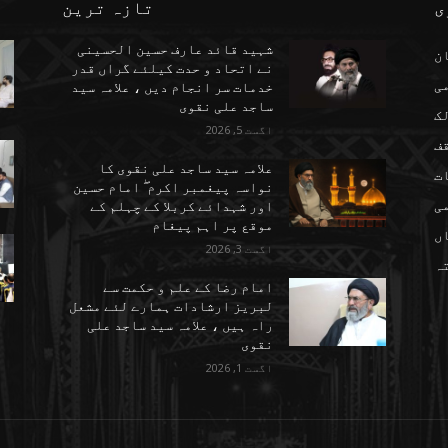
ی
تازہ ترین
شہید قائد عارف حسین الحسینی
ن
نے اتحاد و حدت کیلئے گراں قدر
می
خدمات سر انجام دیں ، علامہ سید
ساجد علی نقوی
ک
اگست 5, 2026
ف
علامہ سید ساجد علی نقوی کا
ت
نواسہ پیغمبر اکرم ۖ امام حسین
ی
اور شہدائے کربلا کے چہلم کے
موقع پر اہم پیغام
ں
اگست 3, 2026
تہ
امام رضا کے علم و حکمت سے
لبریز ارشادات ہمارے لئے مشعل
راہ ہیں ، علامہ سید ساجد علی
نقوی
اگست 1, 2026