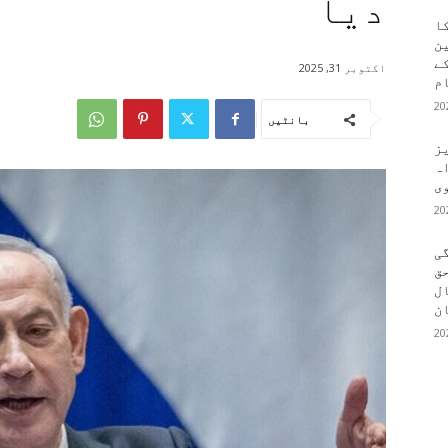
دیا
کا
ین
کے
اکتوبر 31, 2025
م
بانٹیں
یز
ہ
وی
ی
ق
ال
ن