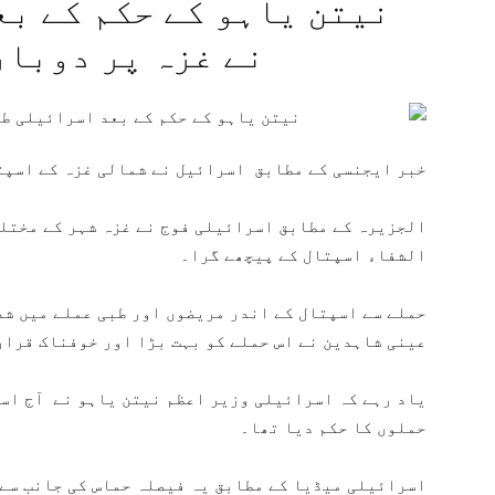
نیتن یاہو کے حکم کے ب
نے غزہ پر دوبار
خبر ایجنسی کے مطابق اسرائیل نے شمالی غزہ کے اسپت
الجزیرہ کے مطابق اسرائیلی فوج نے غزہ شہر کے مختل
الشفاء اسپتال کے پیچھے گرا۔
حملے سے اسپتال کے اندر مریضوں اور طبی عملے میں شد
عینی شاہدین نے اس حملے کو بہت بڑا اور خوفناک قرار
یاد رہے کہ اسرائیلی وزیر اعظم نیتن یاہو نے آج اسر
حملوں کا حکم دیا تھا۔
اسرائیلی میڈیا کے مطابق یہ فیصلہ حماس کی جانب سے 