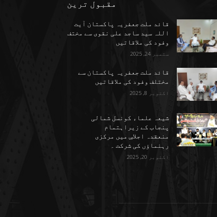
مقبول ترین
قائد ملت جعفریہ پاکستان آیت
اللہ سید ساجد علی نقوی سے مختف
وفود کی ملاقاتیں
ستمبر 24, 2025
قائد ملت جعفریہ پاکستان سے
مختلف وفود کی ملاقاتیں
اکتوبر 8, 2025
شیعہ علماء کونسل شمالی
پنجاب کے زیراہتمام
منعقدہ اجلاسِ میں مرکزی
رہنماؤں کی شرکت ۔
اکتوبر 20, 2025