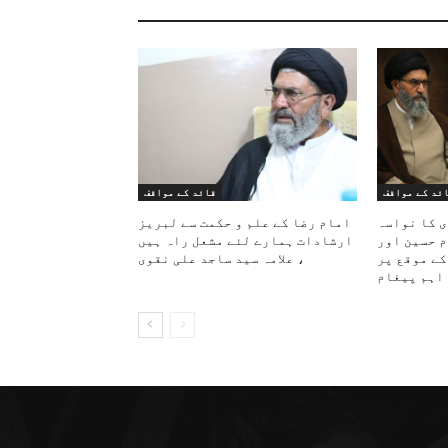
ئد کے مواقف
قائد کے مواقف
ی کا نواسہ
امام رضا کے علم و حکمت سے لبریز
م حسین اور
ارشادات ہمارے لئے مشعل راہ ہیں
کے موقع پر
، علامہ سید ساجد علی نقوی
اہم پیغام