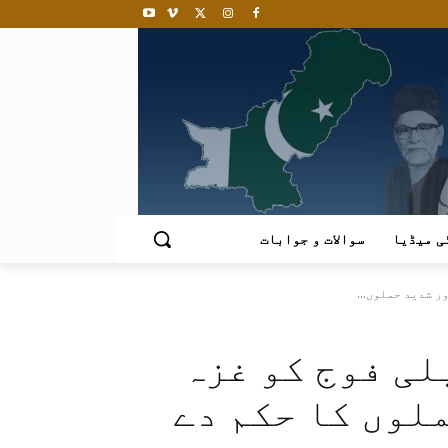
ی میڈیا
سوالات و جوابات
ر شدید حملوں...
لی فوج کو غزہ
لوں کا حکم دے