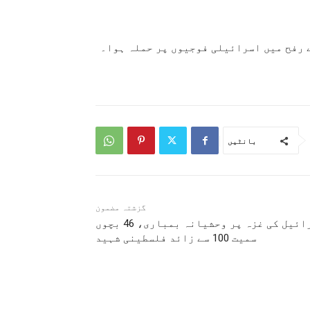
ے رفح میں اسرائیلی فوجیوں پر حملہ ہوا۔
بانٹیں
گزشتہ مضمون
اسرائیل کی غزہ پر وحشیانہ بمباری، 46 بچوں
سمیت 100 سے زائد فلسطینی شہید