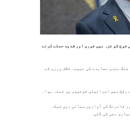
فوج کو غزہ میں فوری اور شدید حملے کرنے
جنگ بندی معاہدے کی مبینہ خلاف ورزی کے
ے رفح میں اسرائیلی فوجیوں پر حملہ ہوا۔
ور فائرنگ کی آوازیں سنائی دیں جبکہ
باری بھی کی گئی۔