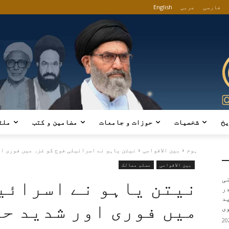
فارسی
عربی
English
یخ
شخصیات
حوزات و جامعات
مضامین و کتب
ملٹ
ہوم
بین الاقوامی
نیتن یاہو نے اسرائیلی فوج کو غزہ میں فوری او
بین الاقوامی
مسلم ممالک
ی
نیتن یاہو نے اسرائی
در
ید
میں فوری اور شدید حم
ی