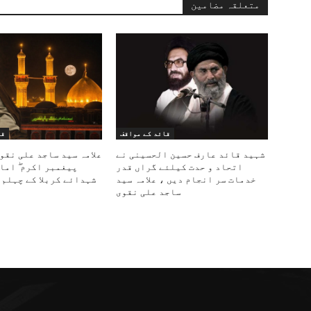
متعلقہ مضامین
قائد کے مواقف
قا
شہید قائد عارف حسین الحسینی نے
علامہ سید ساجد علی نقو
اتحاد و حدت کیلئے گراں قدر
پیغمبر اکرم ۖ اما
خدمات سر انجام دیں ، علامہ سید
شہدائے کربلا کے چہلم 
ساجد علی نقوی