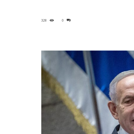
328
0