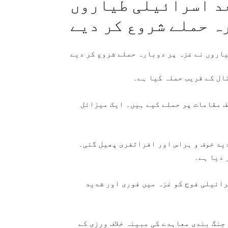
عد اسرائیلی طیاروں
ہ حملے شروع کر دیے
ال کے قریب حملہ کیا ہے۔
ف مقامات پر حملے کیے ہیں۔ ایک میزائل
ید خوف و ہراس اور افراتفری پھیل گئی۔
 دیا ہے۔
ائیلی فوج کو غزہ میں فوری اور شدید
جنگ بندی معاہدے کی مبینہ خلاف ورزی کے