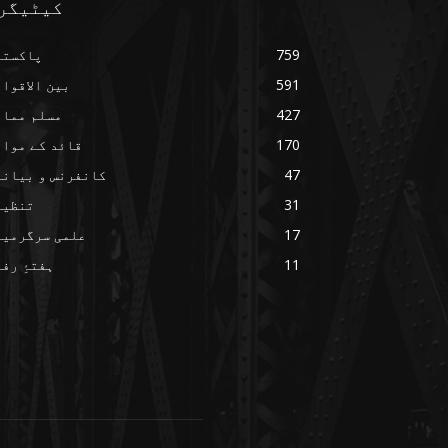
کیٹیگر
759
پاکستا
591
بین الاقوا
427
مسلم ممال
170
قائد کے مواق
47
کانفرنس و بیانا
31
تنظیم
17
علمی سرگرمیا
11
ہفتۂِ رف