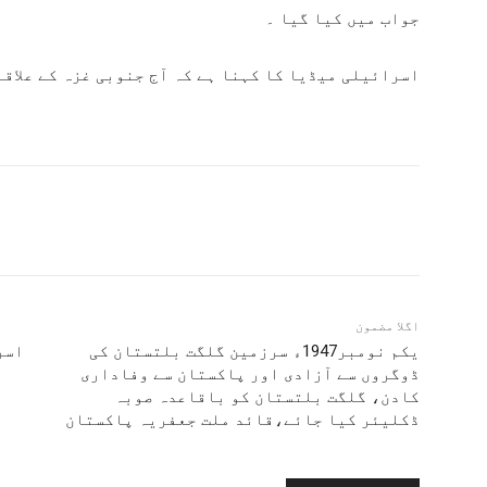
جواب میں کیا گیا ۔
اسرائیلی میڈیا کا کہنا ہے کہ آج جنوبی غزہ کے علاق
اگلا مضمون
یکم نومبر1947ء سرزمین گلگت بلتستان کی
ڈوگروں سے آزادی اور پاکستان سے وفاداری
کادن، گلگت بلتستان کو باقاعدہ صوبہ
ڈکلیئر کیا جائے،قائد ملت جعفریہ پاکستان