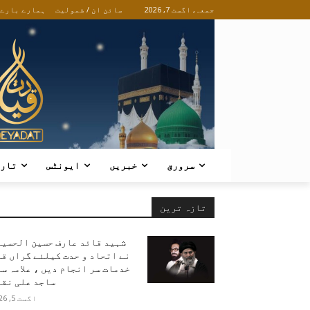
جمعہ, اگست 7, 2026
سائن ان / شمولیت
ہمارے بارے
سرورق
خبریں
ایونٹس
تار
تازہ ترین
شہید قائد عارف حسین الحسین
نے اتحاد و حدت کیلئے گراں ق
خدمات سر انجام دیں ، علامہ س
ساجد علی نقو
اگست 5, 2026