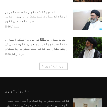
امام رضا کے علم و حکمت سے لبریز
ارشادات ہمارے لئے مشعل راہ ہیں ، علامہ
سید ساجد علی نقوی
اگست 1, 2026
حضرت عمار یاسرؑ کی پوری زندگی ایمان،
استقامت، قربانی اور حق پر ثابت قدمی کی
روشن مثال ہے،قائد ملت جعفریہ پاکستان
جولائی 24, 2026
مزید لوڈ کریں
مقبول ترین
قائد ملت جعفریہ پاکستان آیت اللہ سید
ساجد علی نقوی سے مختف وفود کی ملاقاتیں