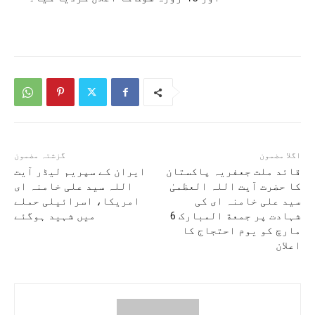
اگلا مضمون
گزشتہ مضمون
قائد ملت جعفریہ پاکستان
ایران کے سپریم لیڈر آیت
کا حضرت آیت اللہ العظمیٰ
اللہ سید علی خامنہ ای
سید علی خامنہ ای کی
امریکا، اسرائیلی حملے
شہادت پر جمعة المبارک 6
میں شہید ہوگئے
مارچ کو یوم احتجاج کا
اعلان