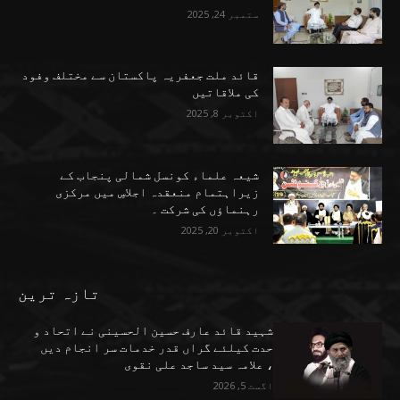
ستمبر 24, 2025
قائد ملت جعفریہ پاکستان سے مختلف وفود
کی ملاقاتیں
اکتوبر 8, 2025
شیعہ علماء کونسل شمالی پنجاب کے
زیراہتمام منعقدہ اجلاسِ میں مرکزی
رہنماؤں کی شرکت ۔
اکتوبر 20, 2025
تازہ ترین
شہید قائد عارف حسین الحسینی نے اتحاد و
حدت کیلئے گراں قدر خدمات سر انجام دیں
، علامہ سید ساجد علی نقوی
اگست 5, 2026