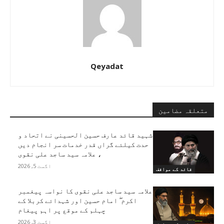
Qeyadat
متعلقہ مضامین
شہید قائد عارف حسین الحسینی نے اتحاد و
حدت کیلئے گراں قدر خدمات سر انجام دیں
، علامہ سید ساجد علی نقوی
اگست 5, 2026
قائد کے مواقف
علامہ سید ساجد علی نقوی کا نواسہ پیغمبر
اکرم ۖ امام حسین اور شہدائے کربلا کے
چہلم کے موقع پر اہم پیغام
اگست 3, 2026