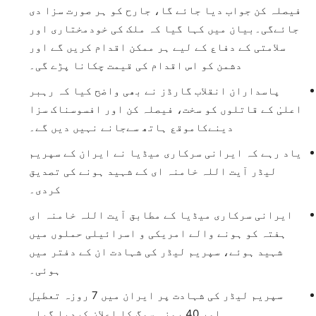
فیصلہ کن جواب دیا جائے گا، جارح کو ہر صورت سزا دی
جائےگی۔بیان میں کہا گیا کہ ملک کی خودمختاری اور
سلامتی کے دفاع کے لیے ہر ممکن اقدام کریں گے اور
دشمن کو اس اقدام کی قیمت چکانا پڑے گی۔
پاسداران انقلاب گارڈز نے بھی واضح کیا کہ رہبر
اعلیٰ کے قاتلوں کو سخت، فیصلہ کن اور افسوسناک سزا
دینےکاموقع ہاتھ سےجانے نہیں دیں گے۔
یاد رہے کہ ایرانی سرکاری میڈیا نے ایران کے سپریم
لیڈر آیت اللہ خامنہ ای کے شہید ہونے کی تصدیق
کردی۔
ایرانی سرکاری میڈیا کے مطابق آیت اللہ خامنہ ای
ہفتہ کو ہونے والے امریکی و اسرائیلی حملوں میں
شہید ہوئے، سپریم لیڈر کی شہادت ان کے دفتر میں
ہوئی۔
سپریم لیڈر کی شہادت پر ایران میں 7 روزہ تعطیل
اور 40 روزہ سوگ کا اعلان کردیا گیا۔