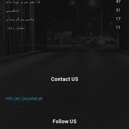
47
کانفرنس و بیانات
31
تنظیمی
17
علمی سرگرمیاں
11
ہفتۂِ رفتہ
Contact US
info (at) Qeyadat.pk
Follow US