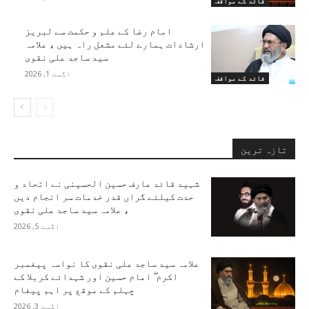
قائد کے مواقف
امام رضا کے علم و حکمت سے لبریز
ارشادات ہمارے لئے مشعل راہ ہیں ، علامہ
سید ساجد علی نقوی
اگست 1, 2026
قائد کے مواقف
تازہ ترین
شہید قائد عارف حسین الحسینی نے اتحاد و
حدت کیلئے گراں قدر خدمات سر انجام دیں
، علامہ سید ساجد علی نقوی
اگست 5, 2026
علامہ سید ساجد علی نقوی کا نواسہ پیغمبر
اکرم ۖ امام حسین اور شہدائے کربلا کے
چہلم کے موقع پر اہم پیغام
اگست 3, 2026