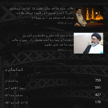
علامہ سید ساجد علی نقوی کا نواسہ پیغمبر
اکرم ۖ امام حسین اور شہدائے کربلا کے
چہلم کے موقع پر اہم پیغام
اگست 3, 2026
امام رضا کے علم و حکمت سے لبریز
ارشادات ہمارے لئے مشعل راہ ہیں ، علامہ
سید ساجد علی نقوی
اگست 1, 2026
کیٹیگری
759
پاکستان
591
بین الاقوامی
427
مسلم ممالک
170
قائد کے مواقف