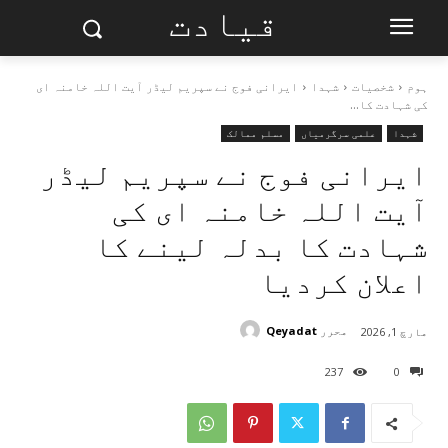
قیادت
ہوم
شخصیات
︎شہدا
ایرانی فوج نے سپریم لیڈر آیت اللہ خامنہ ای
کی شہادت کا...
︎شہدا
علمی سرگرمیاں
مسلم ممالک
ایرانی فوج نے سپریم لیڈر
آیت اللہ خامنہ ای کی
شہادت کا بدلہ لینے کا
اعلان کردیا
محرر
Qeyadat
مارچ 1, 2026
237
0