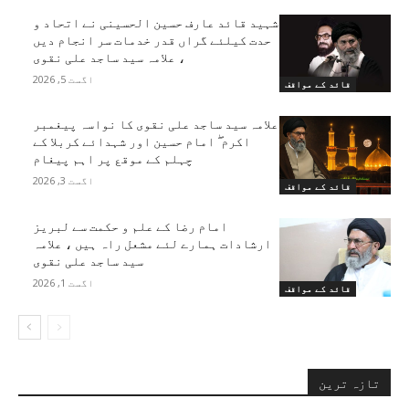
شہید قائد عارف حسین الحسینی نے اتحاد و
حدت کیلئے گراں قدر خدمات سر انجام دیں
، علامہ سید ساجد علی نقوی
اگست 5, 2026
قائد کے مواقف
علامہ سید ساجد علی نقوی کا نواسہ پیغمبر
اکرم ۖ امام حسین اور شہدائے کربلا کے
چہلم کے موقع پر اہم پیغام
اگست 3, 2026
قائد کے مواقف
امام رضا کے علم و حکمت سے لبریز
ارشادات ہمارے لئے مشعل راہ ہیں ، علامہ
سید ساجد علی نقوی
اگست 1, 2026
قائد کے مواقف
تازہ ترین