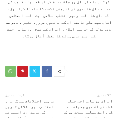
کرتے ہوئے ایران پر جنگ مسلط کی تو خدا وند کریم کی
مدد سے ان ظالموں کو تاریخی شکست کا سامنا کرنا پڑے
گا ۔ان شا اللہ رہبر انقلاب اسلامی آیت اللہ العظمی
آقای سید علی خامنہ ای کے ہاتھوں غرور، تکبر ، دھونس
دھاندلی کا خاتمہ اسلام و ایران کی فتح اور سامراجیت
کے زمین بوس ہونے کا نقطہ آغاز ہوگا۔
اگلا مضمون
گزشتہ مضمون
ایران پر سامراجی حملہ
باہمی اختلافات سے گریز و
خطے کو آگ میں جھونک دے
اجتناب اور اخلاقی قدروں
گا، امتِ مسلمہ متحد ہو کر
کی پاسداری انتہائی
سازشوں کا مقابلہ کرے:
ضروری ہے، ہم آواز ہو کر