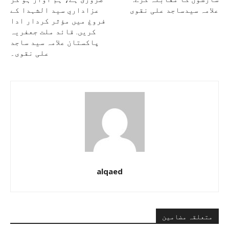
علامہ سیدساجد علی نقوی
عزاداریِ سید الشہدا کے
فروغ میں مؤثر کردار ادا
کریں. قائد ملت جعفریہ
پاکستان علامہ سید ساجد
علی نقوی۔
alqaed
متعلقہ مضامین