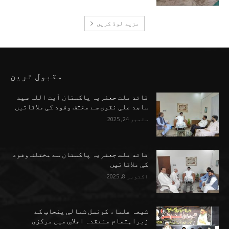
مزید لوڈ کریں
مقبول ترین
قائد ملت جعفریہ پاکستان آیت اللہ سید
ساجد علی نقوی سے مختف وفود کی ملاقاتیں
ستمبر 24, 2025
قائد ملت جعفریہ پاکستان سے مختلف وفود
کی ملاقاتیں
اکتوبر 8, 2025
شیعہ علماء کونسل شمالی پنجاب کے
زیراہتمام منعقدہ اجلاسِ میں مرکزی