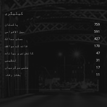
کیٹیگری
759
پاکستان
591
بین الاقوامی
427
مسلم ممالک
170
قائد کے مواقف
47
کانفرنس و بیانات
31
تنظیمی
17
علمی سرگرمیاں
11
ہفتۂِ رفتہ