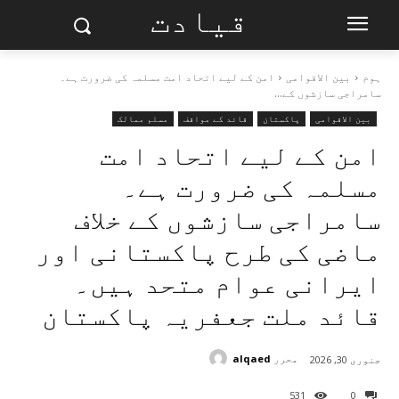
قیادت
ہوم
بین الاقوامی
امن کے لیے اتحاد امت مسلمہ کی ضرورت ہے۔
سامراجی سازشوں کے...
بین الاقوامی
پاکستان
قائد کے مواقف
مسلم ممالک
امن کے لیے اتحاد امت
مسلمہ کی ضرورت ہے۔
سامراجی سازشوں کے خلاف
ماضی کی طرح پاکستانی اور
ایرانی عوام متحد ہیں۔
قائد ملت جعفریہ پاکستان
محرر
alqaed
جنوری 30, 2026
531
0