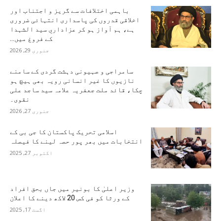
باہمی اختلافات سے گریز و اجتناب اور
اخلاقی قدروں کی پاسداری انتہائی ضروری
ہے، ہم آواز ہو کر عزاداریِ سید الشہدا
کے فروغ میں...
جنوری 29, 2026
سامراجی و صہیونی دہشت گردی کے سامنے
نازیوں کا غیر انسانی رویہ بھی ہیچ ہو
چکا، قائد ملت جعفریہ علامہ سید ساجد علی
نقوی۔
جنوری 27, 2026
اسلامی تحریک پاکستان کا جی بی کے
انتخابات میں بھر پور حصہ لینے کا فیصلہ
اکتوبر 27, 2025
وزیر اعلیٰ کا بونیر میں جاں بحق افراد
کے ورثا کو فی کس 20 لاکھ دینے کا اعلان
اگست 17, 2025