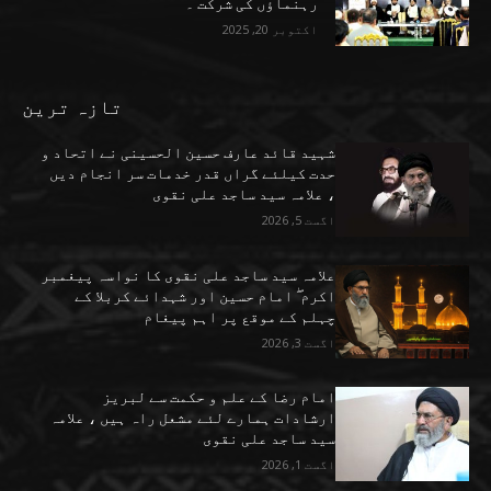
رہنماؤں کی شرکت ۔
اکتوبر 20, 2025
تازہ ترین
شہید قائد عارف حسین الحسینی نے اتحاد و
حدت کیلئے گراں قدر خدمات سر انجام دیں
، علامہ سید ساجد علی نقوی
اگست 5, 2026
علامہ سید ساجد علی نقوی کا نواسہ پیغمبر
اکرم ۖ امام حسین اور شہدائے کربلا کے
چہلم کے موقع پر اہم پیغام
اگست 3, 2026
امام رضا کے علم و حکمت سے لبریز
ارشادات ہمارے لئے مشعل راہ ہیں ، علامہ
سید ساجد علی نقوی
اگست 1, 2026