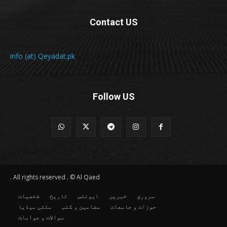
Contact US
info (at) Qeyadat.pk
Follow US
All rights reserved . © Al Qaed .
سرورق
خبریں
ایونٹس
تاریخ
شخصیات
حوزات و جامعات
مضامین و کتب
ملٹی میڈیا
سوالات و جوابات