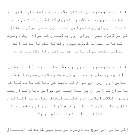
قائد ملت جعفریہ پاکستان علامہ سید ساجد علی نقوی نے
خطے کے موجودہ حالات پر تشویش کا اظہار کرتے ہوئے
کہاکہ ایران پر سامراجی حملہ بڑی غلطی ہوگی ، مشکل
کی ہر گھڑی میں ایران اور پاکستان کے عوام ایک دوسرے
کے شانہ بشانہ کھڑے ہیں۔ وقت کا تقاضا ہے کہ امُت
مسلمہ متحد ہوکر سامراجی سازشوں کا مقابلہ کرے۔
قائد ملت جعفریہ نے رہبر معظم حضرت آیت اللہ العظمی
آقای سید علی خامنہ ای کی صحت و سلامتی سمیت انقلاب
اسلامی اور ایرانی عوام کے تحفظ کی دعا کے ساتھ کہا کہ
سامراج کا ایران پر پہلا حملہ جو عوامی دباؤ کے ذریعے
رہبر انقلاب اسلامی اور حکومت کیخلاف بغاوت پر اکسانے ،
قتل و غارت گری کا بازار گرم کر نے اور اہم شخصیات کو
نشانہ بنانا تھا ناکام ہو چکا۔
اگر سامراجی فوج نے دوسرے مرحلے میں طاقت کا استعمال