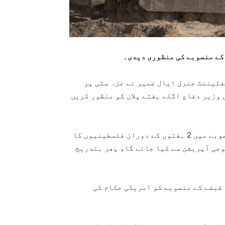
 کے منصوبے کی منظوری دیدی۔
ٹیننٹ جنرل ایال ضمیر نے غزہ سٹی پر
وزیر دفاع اگلے ہفتے پلان کو منظور کریں
رپورٹ کے مطابق غزہ سٹی پر قبضے کے اس اسرائیلی منصوبے میں 2 ہفتوں کے دوران فلسطینیوں کا
وجی آپریشن سے کیا جائے گا، پھر بتدریج
قبضے کے منصوبے کو امریکی حکام کی