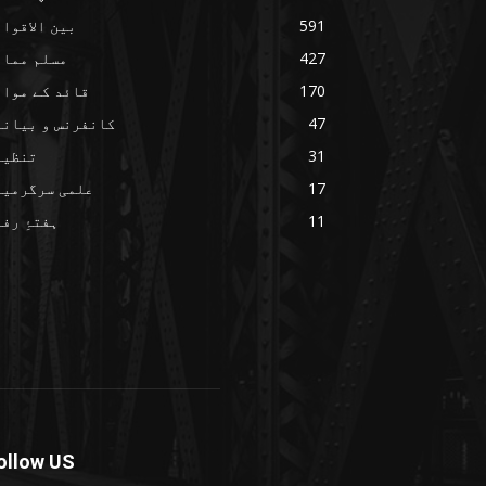
591
بین الاقوا
427
مسلم ممال
170
قائد کے مواق
47
کانفرنس و بیانا
31
تنظیم
17
علمی سرگرمیا
11
ہفتۂِ رف
ollow US