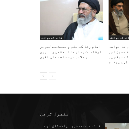
ئد کے مواقف
قائد کے مواقف
ی کا نواسہ
امام رضا کے علم و حکمت سے لبریز
م حسین اور
ارشادات ہمارے لئے مشعل راہ ہیں
کے موقع پر
، علامہ سید ساجد علی نقوی
اہم پیغام
مقبول ترین
قائد ملت جعفریہ پاکستان آیت