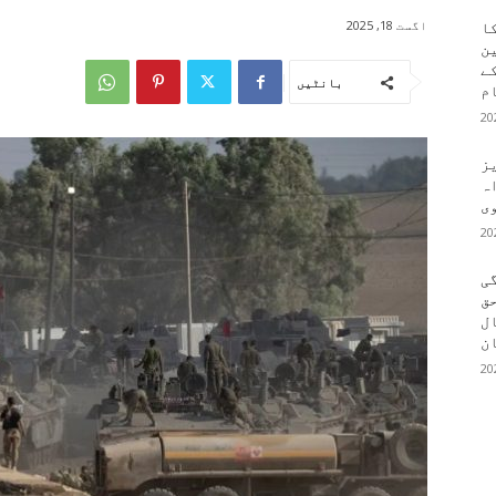
اگست 18, 2025
کا
ین
کے
بانٹیں
م
یز
ہ
وی
ی
ق
ال
ن