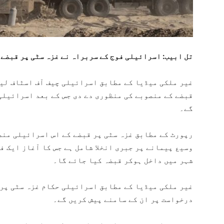
تل ابیب: اسرائیلی فوج کے سربراہ نے غزہ سٹی پر قبضے
غیر ملکی میڈیا کے مطابق اسرائیلی چیف آف اسٹاف لیف
قبضے کے منصوبے کی منظوری دے دی جس کے بعد اسرائیلی 
گے۔
وسیع پیمانے پر جبری انخلا شامل ہے جس کا آغاز ایک ف
شہر میں داخل ہوکر قبضہ کیا جائے گا۔
غیر ملکی میڈیا کے مطابق اسرائیلی حکام غزہ سٹی پر 
درخواست پر ان کے سامنے پیش کریں گے۔