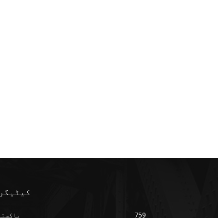
کیٹیگر
759
پاکستا