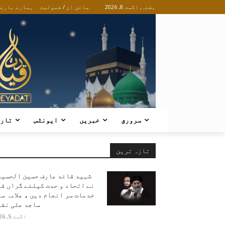
ہفتہ, اگست 8, 2026
سائن ان / شمولیت
ہمارے بارے
سرورق
خبریں
ایونٹس
تار
تازہ ترین
شہید قائد عارف حسین الحسین
نے اتحاد و حدت کیلئے گراں ق
خدمات سر انجام دیں ، علامہ س
ساجد علی نقو
اگست 5, 2026