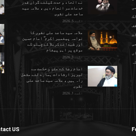
نے اتحاد و حدت کیلئے گراں قدر
می
خدمات سر انجام دیں ، علامہ سید
ساجد علی نقوی
ک
اگست 5, 2026
ف
علامہ سید ساجد علی نقوی کا
ت
نواسہ پیغمبر اکرم ۖ امام حسین
ی
اور شہدائے کربلا کے چہلم کے
موقع پر اہم پیغام
ں
اگست 3, 2026
تہ
امام رضا کے علم و حکمت سے
لبریز ارشادات ہمارے لئے مشعل
راہ ہیں ، علامہ سید ساجد علی
نقوی
اگست 1, 2026
tact US
F