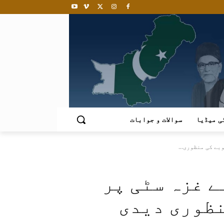
ی میڈیا
سوالات و جوابات
بے کی منظوری...
 غزہ سٹی پر
نظوری دیدی