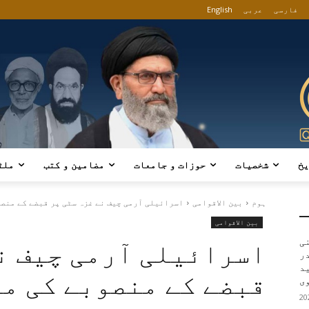
فارسی
عربی
English
یخ
شخصیات
حوزات و جامعات
مضامین و کتب
ملٹ
ہوم
بین الاقوامی
اسرائیلی آرمی چیف نے غزہ سٹی پر قبضے کے منصو
بین الاقوامی
ی
اسرائیلی آرمی چیف نے
در
ید
قبضے کے منصوبے کی م
ی