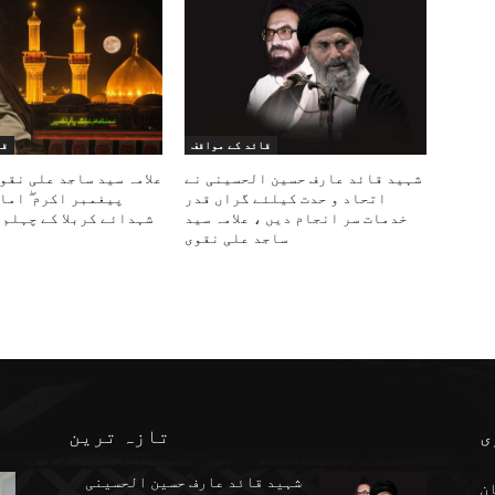
قائد کے مواقف
قا
شہید قائد عارف حسین الحسینی نے
علامہ سید ساجد علی نقو
اتحاد و حدت کیلئے گراں قدر
پیغمبر اکرم ۖ اما
خدمات سر انجام دیں ، علامہ سید
شہدائے کربلا کے چہلم 
ساجد علی نقوی
ی
تازہ ترین
شہید قائد عارف حسین الحسینی
ن