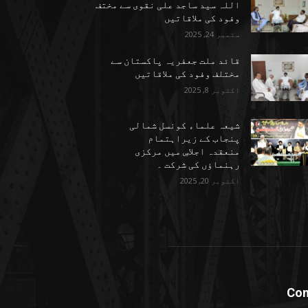
اللہ سید ساجد علی نقوی سے مختف
وفود کی ملاقاتیں
ستمبر 24, 2025
قائد ملت جعفریہ پاکستان سے
مختلف وفود کی ملاقاتیں
اکتوبر 8, 2025
شیعہ علماء کونسل شمالی
پنجاب کے زیراہتمام
منعقدہ اجلاسِ میں مرکزی
رہنماؤں کی شرکت ۔
اکتوبر 20, 2025
Con