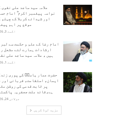
علامہ سید ساجد علی نقوی 
نواسہ پیغمبر اکرم ۖ امام حس
اور شہدائے کربلا کے چہلم 
موقع پر اہم پیغا
اگست 3, 2026
امام رضا کے علم و حکمت سے لبر
ارشادات ہمارے لئے مشعل را
ہیں ، علامہ سید ساجد علی نق
اگست 1, 2026
حضرت عمار یاسرؑ کی پوری زندگ
ایمان، استقامت، قربانی اور ح
پر ثابت قدمی کی روشن مث
ہے،قائد ملت جعفریہ پاکستا
جولائی 24, 2026
مزید لوڈ کریں