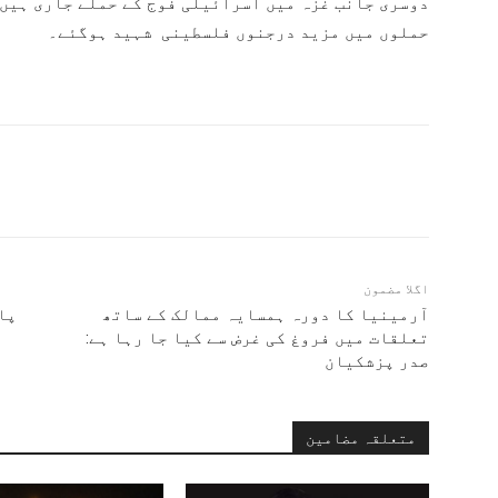
دوسری جانب غزہ میں اسرائیلی فوج کے حملے جاری ہیں
حملوں میں مزید درجنوں فلسطینی شہید ہوگئے۔
اگلا مضمون
آرمینیا کا دورہ ہمسایہ ممالک کے ساتھ
پا
تعلقات میں فروغ کی غرض سے کیا جا رہا ہے:
صدر پزشکیان
متعلقہ مضامین