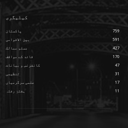
کیٹیگری
759
پاکستان
591
بین الاقوامی
427
مسلم ممالک
170
قائد کے مواقف
47
کانفرنس و بیانات
31
تنظیمی
17
علمی سرگرمیاں
11
ہفتۂِ رفتہ