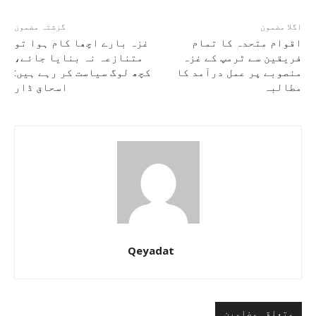
اگلا مضمون
گزشتہ مضمون
اقوام متحدہ کا تمام
غزہ بارے اچھا کام ہوا تو
فریقین سے ٹرمپ کے غزہ
متنازعہ نہ بنایا جائے،
منصوبے پر عمل درآمد کا
کچھ لوگ سیاست کر رہے ہیں:
مطالبہ
اسحاق ڈار
Qeyadat
متعلقہ مضامین