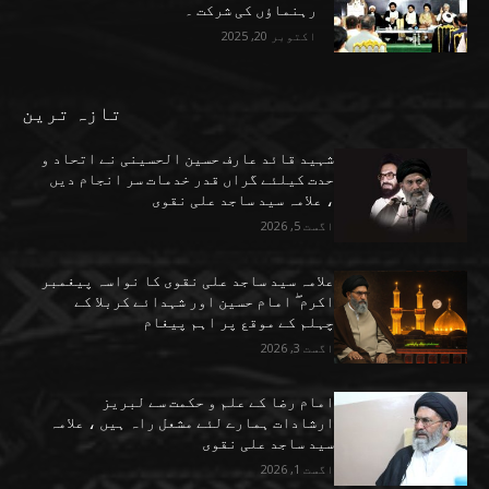
رہنماؤں کی شرکت ۔
اکتوبر 20, 2025
تازہ ترین
شہید قائد عارف حسین الحسینی نے اتحاد و
حدت کیلئے گراں قدر خدمات سر انجام دیں
، علامہ سید ساجد علی نقوی
اگست 5, 2026
علامہ سید ساجد علی نقوی کا نواسہ پیغمبر
اکرم ۖ امام حسین اور شہدائے کربلا کے
چہلم کے موقع پر اہم پیغام
اگست 3, 2026
امام رضا کے علم و حکمت سے لبریز
ارشادات ہمارے لئے مشعل راہ ہیں ، علامہ
سید ساجد علی نقوی
اگست 1, 2026