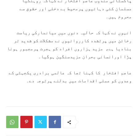
پاکستانی مندوب عاصم افتخار نے کہاکہ روہنگیا
مسلمان کئی دہائیوں پرمحیط بے دخلی اور حقوق سے
محروم ہیں۔
انہوں نے کہا کہ حالیہ دنوں میں میانمارکی ریاست
رخائن میں پرتشدد کارروائیوں نے مشکلات کو شدید تر
بنادیا ہے، مزید ہزاروں افراد کو ہجرت پرمجبور ہونا
پڑا اورانسانی بحران مزیدسنگین ہوگیا۔
عاصم افتخار کا کہنا تھا کہ عالمی برادری یکجہتی کے
وعدوں کو عملی اقدامات میں بدلنے پرتوجہ دے۔