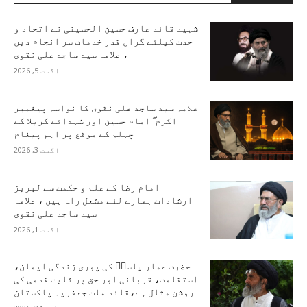
شہید قائد عارف حسین الحسینی نے اتحاد و
حدت کیلئے گراں قدر خدمات سر انجام دیں
، علامہ سید ساجد علی نقوی
اگست 5, 2026
علامہ سید ساجد علی نقوی کا نواسہ پیغمبر
اکرم ۖ امام حسین اور شہدائے کربلا کے
چہلم کے موقع پر اہم پیغام
اگست 3, 2026
امام رضا کے علم و حکمت سے لبریز
ارشادات ہمارے لئے مشعل راہ ہیں ، علامہ
سید ساجد علی نقوی
اگست 1, 2026
حضرت عمار یاسرؑ کی پوری زندگی ایمان،
استقامت، قربانی اور حق پر ثابت قدمی کی
روشن مثال ہے،قائد ملت جعفریہ پاکستان