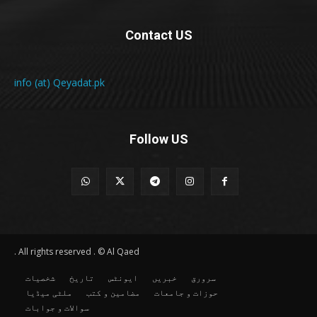
Contact US
info (at) Qeyadat.pk
Follow US
All rights reserved . © Al Qaed .
سرورق
خبریں
ایونٹس
تاریخ
شخصیات
حوزات و جامعات
مضامین و کتب
ملٹی میڈیا
سوالات و جوابات