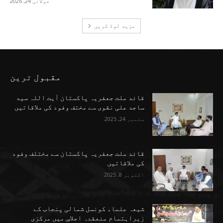
جولائی 24, 2026
مزید لوڈ کریں
مقبول ترین
قائد ملت جعفریہ پاکستان آیت اللہ سید
ساجد علی نقوی سے مختف وفود کی ملاقاتیں
ستمبر 24, 2025
قائد ملت جعفریہ پاکستان سے مختلف وفود
کی ملاقاتیں
اکتوبر 8, 2025
شیعہ علماء کونسل شمالی پنجاب کے
زیراہتمام منعقدہ اجلاسِ میں مرکزی