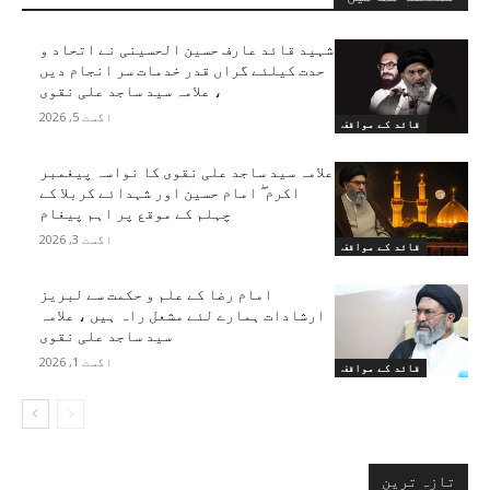
شہید قائد عارف حسین الحسینی نے اتحاد و
حدت کیلئے گراں قدر خدمات سر انجام دیں
، علامہ سید ساجد علی نقوی
اگست 5, 2026
قائد کے مواقف
علامہ سید ساجد علی نقوی کا نواسہ پیغمبر
اکرم ۖ امام حسین اور شہدائے کربلا کے
چہلم کے موقع پر اہم پیغام
اگست 3, 2026
قائد کے مواقف
امام رضا کے علم و حکمت سے لبریز
ارشادات ہمارے لئے مشعل راہ ہیں ، علامہ
سید ساجد علی نقوی
اگست 1, 2026
قائد کے مواقف
تازہ ترین