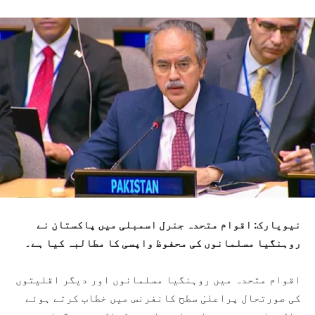
نیویارک: اقوام متحدہ جنرل اسمبلی میں پاکستان نے
روہنگیا مسلمانوں کی محفوظ واپسی کا مطالبہ کیا ہے۔
اقوام متحدہ میں روہنگیا مسلمانوں اور دیگر اقلیتوں
کی صورتحال پراعلیٰ سطح کانفرنس میں خطاب کرتے ہوئے