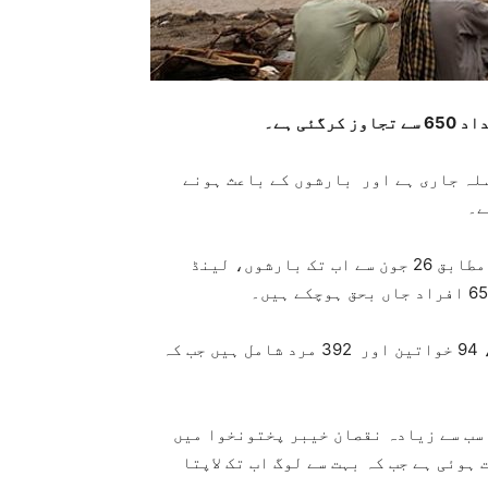
ی ہے۔
لہ جاری ہے اور بارشوں کے باعث ہونے
ے۔
نیشنل ڈیزاسٹر مینجمنٹ اتھارٹی (این ڈی ایم اے) کے مطابق 26 جون سے اب تک بارشوں، لینڈ
این ڈی ایم اے کے مطابق ہلاک ہونے والوں میں 171 بچے، 94 خواتین اور 392 مرد شامل ہیں جب کہ
 سب سے زیادہ نقصان خیبر پختونخوا میں
ں اب تک 373 افراد کی ہلاکت ہوئی ہے جب کہ بہت سے لوگ اب تک لاپتا