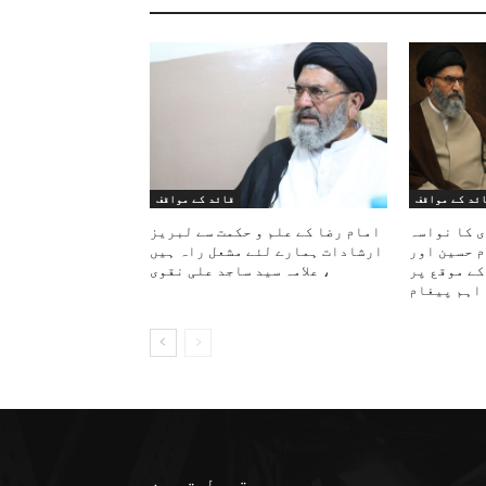
ئد کے مواقف
قائد کے مواقف
ی کا نواسہ
امام رضا کے علم و حکمت سے لبریز
م حسین اور
ارشادات ہمارے لئے مشعل راہ ہیں
کے موقع پر
، علامہ سید ساجد علی نقوی
اہم پیغام
مقبول ترین