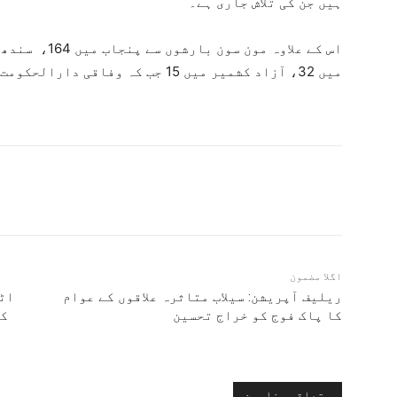
ہیں جن کی تلاش جاری ہے۔
میں 32، آزاد کشمیر میں 15 جب کہ وفاقی دارالحکومت اسلام آباد میں 8 ہلاکتیں ہوئیں۔
اگلا مضمون
ریلیف آپریشن: سیلاب متاثرہ علاقوں کے عوام
اٹل
کا پاک فوج کو خراج تحسین
کے
متعلقہ مضامین