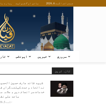
جمعرات, اگست 6, 2026
سائن ان / شمولیت
ہمارے با
سرورق
خبریں
ایونٹس
تار
تازہ ترین
شہید قائد عارف حسین الحسین
نے اتحاد و حدت کیلئے گراں ق
خدمات سر انجام دیں ، علامہ س
ساجد علی نقو
اگست 5, 2026