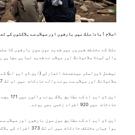
اسلام آباد: ملک میں بارشوں اور سیلاب سے ہلاکتوں کی تعداد 650 سے تجاوز کرگئ
ملک کے مختلف شہروں میں شدید مون سون بارشوں کا سلس
والی لینڈ سلائیڈنگ اور سیلاب نے شدید تباہی مچاہی ہ
سلائیڈنگ اور سیلاب سے ہونے والے حادثات میں اب تک 657 افراد جاں بحق ہوچکے ہیں۔
حادثات میں 920 افراد زخمی بھی ہوئے۔
این ڈی ایم اے کے مطابق مون سون بارشوں اور سیلاب سے
ہوا جہاں مختلف حادثات می