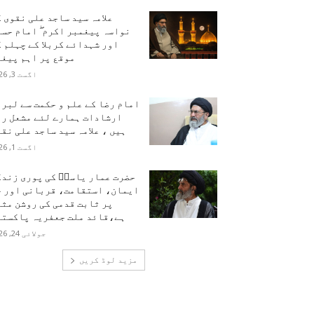
علامہ سید ساجد علی نقوی 
نواسہ پیغمبر اکرم ۖ امام حس
اور شہدائے کربلا کے چہلم 
موقع پر اہم پیغا
اگست 3, 2026
امام رضا کے علم و حکمت سے لبر
ارشادات ہمارے لئے مشعل را
ہیں ، علامہ سید ساجد علی نق
اگست 1, 2026
حضرت عمار یاسرؑ کی پوری زندگ
ایمان، استقامت، قربانی اور ح
پر ثابت قدمی کی روشن مث
ہے،قائد ملت جعفریہ پاکستا
جولائی 24, 2026
مزید لوڈ کریں