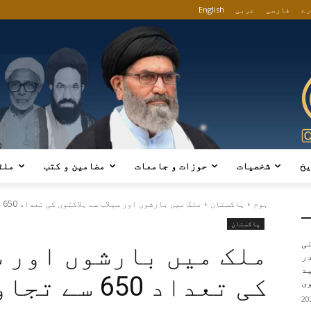
رے
فارسی
عربی
English
یخ
شخصیات
حوزات و جامعات
مضامین و کتب
ملٹ
ہوم
پاکستان
ملک میں بارشوں اور سیلاب سے ہلاکتوں کی تعداد 650 سے تجاوز...
پاکستان
ی
ملک میں بارشوں اور سی
در
ید
کی تعداد 650 سے تجاوز کرگئی
ی