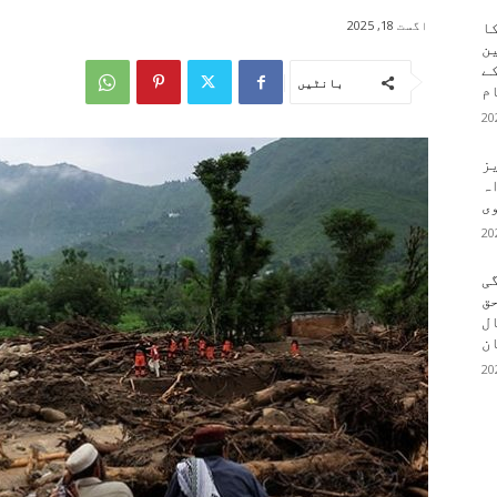
اگست 18, 2025
کا
ین
کے
بانٹیں
م
یز
ہ
وی
ی
ق
ال
ن