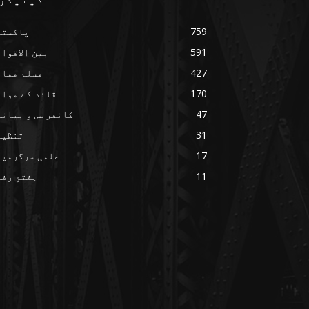
759
پاکستا
591
بین الاقوا
427
مسلم ممال
170
قائد کے مواق
47
کانفرنس و بیانا
31
تنظیم
17
علمی سرگرمیا
11
ہفتۂِ رف