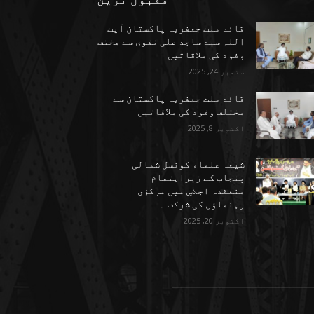
قائد ملت جعفریہ پاکستان آیت
اللہ سید ساجد علی نقوی سے مختف
وفود کی ملاقاتیں
ستمبر 24, 2025
قائد ملت جعفریہ پاکستان سے
مختلف وفود کی ملاقاتیں
اکتوبر 8, 2025
شیعہ علماء کونسل شمالی
پنجاب کے زیراہتمام
منعقدہ اجلاسِ میں مرکزی
رہنماؤں کی شرکت ۔
اکتوبر 20, 2025