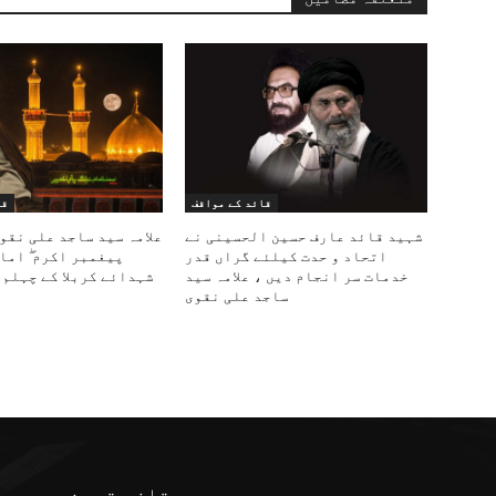
قائد کے مواقف
قا
شہید قائد عارف حسین الحسینی نے
علامہ سید ساجد علی نقو
اتحاد و حدت کیلئے گراں قدر
پیغمبر اکرم ۖ اما
خدمات سر انجام دیں ، علامہ سید
شہدائے کربلا کے چہلم 
ساجد علی نقوی
ی
تازہ ترین