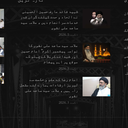
شہید قائد عارف حسین الحسینی
ن
نے اتحاد و حدت کیلئے گراں قدر
می
خدمات سر انجام دیں ، علامہ سید
ساجد علی نقوی
ک
اگست 5, 2026
ف
علامہ سید ساجد علی نقوی کا
ت
نواسہ پیغمبر اکرم ۖ امام حسین
ی
اور شہدائے کربلا کے چہلم کے
موقع پر اہم پیغام
ں
اگست 3, 2026
تہ
امام رضا کے علم و حکمت سے
لبریز ارشادات ہمارے لئے مشعل
راہ ہیں ، علامہ سید ساجد علی
نقوی
اگست 1, 2026