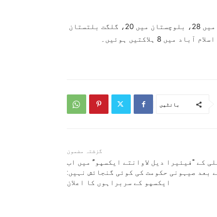
اس کے علاوہ مون سون بارشوں سے پنجاب میں 164، سندھ میں 28، بلوچستان میں 20، گلگت بلتستان
بانٹیں
گزشتہ مضمون
ی کے "فیئیرا دیل لاوانتے ایکسپو” میں اب
 بعد صیہونی حکومت کی کوئی گنجائش نہیں:
ایکسپو کے سربراہوں کا اعلان