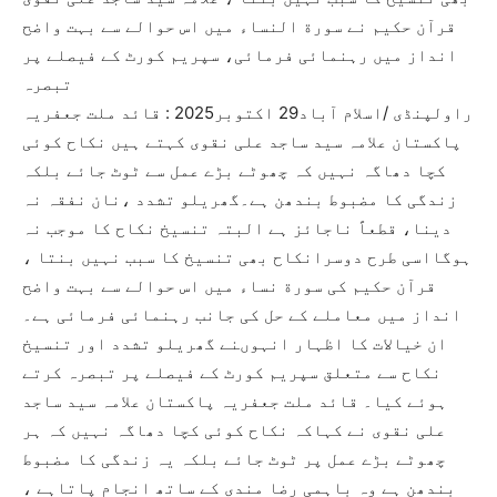
قرآن حکیم نے سورة النساء میں اس حوالے سے بہت واضح
انداز میں رہنمائی فرمائی، سپریم کورٹ کے فیصلے پر
تبصرہ
راولپنڈی /اسلام آباد29 اکتوبر2025 : قائد ملت جعفریہ
پاکستان علامہ سید ساجد علی نقوی کہتے ہیں نکاح کوئی
کچا دھاگہ نہیں کہ چھوٹے بڑے عمل سے ٹوٹ جائے بلکہ
زندگی کا مضبوط بندھن ہے۔گھریلو تشدد ،نان نفقہ نہ
دینا، قطعاً ناجائز ہے البتہ تنسیخ نکاح کا موجب نہ
ہوگااسی طرح دوسرانکاح بھی تنسیخ کا سبب نہیں بنتا ،
قرآن حکیم کی سورة نساء میں اس حوالے سے بہت واضح
انداز میں معاملے کے حل کی جانب رہنمائی فرمائی ہے۔
ان خیالات کا اظہار انہوںنے گھریلو تشدد اور تنسیخ
نکاح سے متعلق سپریم کورٹ کے فیصلے پر تبصرہ کرتے
ہوئے کیا۔ قائد ملت جعفریہ پاکستان علامہ سید ساجد
علی نقوی نے کہاکہ نکاح کوئی کچا دھاگہ نہیں کہ ہر
چھوٹے بڑے عمل پر ٹوٹ جائے بلکہ یہ زندگی کا مضبوط
بندھن ہے وہ باہمی رضا مندی کے ساتھ انجام پاتاہے ،