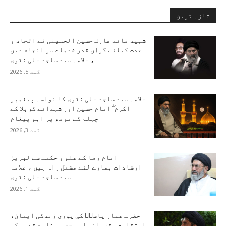
تازہ ترین
شہید قائد عارف حسین الحسینی نے اتحاد و
حدت کیلئے گراں قدر خدمات سر انجام دیں
، علامہ سید ساجد علی نقوی
اگست 5, 2026
علامہ سید ساجد علی نقوی کا نواسہ پیغمبر
اکرم ۖ امام حسین اور شہدائے کربلا کے
چہلم کے موقع پر اہم پیغام
اگست 3, 2026
امام رضا کے علم و حکمت سے لبریز
ارشادات ہمارے لئے مشعل راہ ہیں ، علامہ
سید ساجد علی نقوی
اگست 1, 2026
حضرت عمار یاسرؑ کی پوری زندگی ایمان،
استقامت، قربانی اور حق پر ثابت قدمی کی