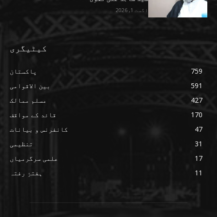
اگست 1, 2026
کیٹیگری
759
پاکستان
591
بین الاقوامی
427
مسلم ممالک
170
قائد کے مواقف
47
کانفرنس و بیانات
31
تنظیمی
17
علمی سرگرمیاں
11
ہفتۂِ رفتہ