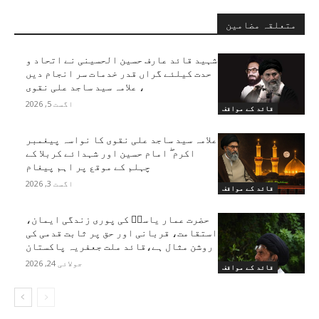
متعلقہ مضامین
شہید قائد عارف حسین الحسینی نے اتحاد و
حدت کیلئے گراں قدر خدمات سر انجام دیں
، علامہ سید ساجد علی نقوی
اگست 5, 2026
قائد کے مواقف
علامہ سید ساجد علی نقوی کا نواسہ پیغمبر
اکرم ۖ امام حسین اور شہدائے کربلا کے
چہلم کے موقع پر اہم پیغام
اگست 3, 2026
قائد کے مواقف
حضرت عمار یاسرؑ کی پوری زندگی ایمان،
استقامت، قربانی اور حق پر ثابت قدمی کی
روشن مثال ہے،قائد ملت جعفریہ پاکستان
جولائی 24, 2026
قائد کے مواقف