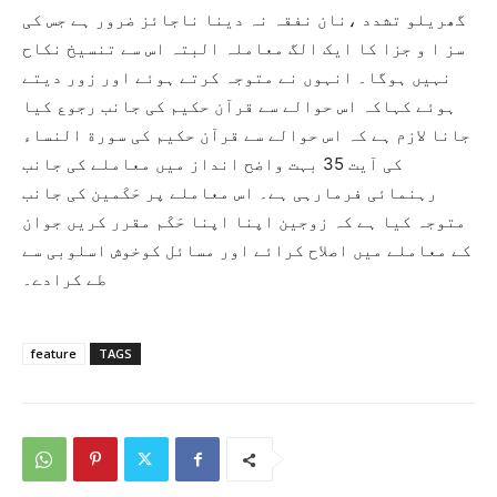
گھریلو تشدد ،نان نفقہ نہ دینا ناجائز ضرور ہے جس کی
سز ا و جزا کا ایک الگ معاملہ البتہ اس سے تنسیخ نکاح
نہیں ہوگا۔ انہوں نے متوجہ کرتے ہوئے اور زور دیتے
ہوئے کہاکہ اس حوالے سے قرآن حکیم کی جانب رجوع کیا
جانا لازم ہے کہ اس حوالے سے قرآن حکیم کی سورة النساء
کی آیت 35 بہت واضح انداز میں معاملے کی جانب
رہنمائی فرمارہی ہے۔ اس معاملے پر حَکَمین کی جانب
متوجہ کیا ہے کہ زوجین اپنا اپنا حَکَم مقرر کریں جوان
کے معاملے میں اصلاح کرائے اور مسائل کوخوش اسلوبی سے
طے کرادے۔
feature
TAGS