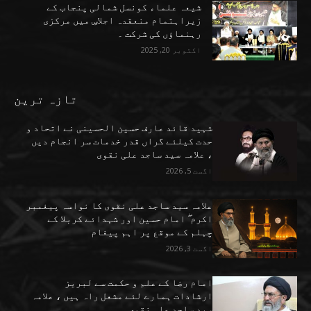
شیعہ علماء کونسل شمالی پنجاب کے
زیراہتمام منعقدہ اجلاسِ میں مرکزی
رہنماؤں کی شرکت ۔
اکتوبر 20, 2025
تازہ ترین
شہید قائد عارف حسین الحسینی نے اتحاد و
حدت کیلئے گراں قدر خدمات سر انجام دیں
، علامہ سید ساجد علی نقوی
اگست 5, 2026
علامہ سید ساجد علی نقوی کا نواسہ پیغمبر
اکرم ۖ امام حسین اور شہدائے کربلا کے
چہلم کے موقع پر اہم پیغام
اگست 3, 2026
امام رضا کے علم و حکمت سے لبریز
ارشادات ہمارے لئے مشعل راہ ہیں ، علامہ
سید ساجد علی نقوی