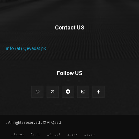
Contact US
info (at) Qeyadat.pk
Follow US
All rights reserved . © Al Qaed .
سرورق
خبریں
ایونٹس
تاریخ
شخصیات