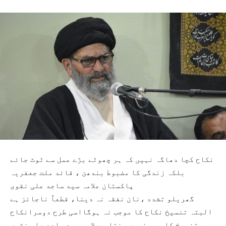
نکاح کچا دھاگہ نہیں کہ ہر چھوٹے بڑے عمل سے ٹوٹ جائے
بلکہ زندگی کا مضبوط بندھن ، قائد ملت جعفریہ
پاکستان علامہ سید ساجد علی نقوی
گھریلو تشدد ،نان نفقہ نہ دینا، قطعاً ناجائز ہے
البتہ تنسیخ نکاح کا موجب نہ ہوگااسی طرح دوسرانکاح
بھی تنسیخ کا سبب نہیں بنتا ، علامہ سید ساجد علی نقوی