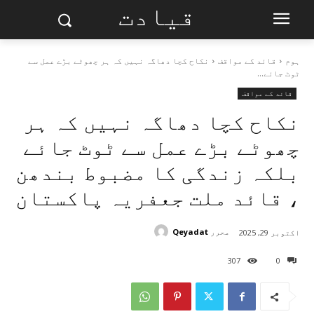
قیادت
ہوم
قائد کے مواقف
نکاح کچا دھاگہ نہیں کہ ہر چھوٹے بڑے عمل سے
ٹوٹ جائے...
قائد کے مواقف
نکاح کچا دھاگہ نہیں کہ ہر
چھوٹے بڑے عمل سے ٹوٹ جائے
بلکہ زندگی کا مضبوط بندھن
، قائد ملت جعفریہ پاکستان
محرر
Qeyadat
اکتوبر 29, 2025
307
0