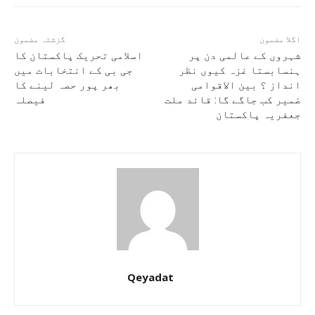
اگلا مضمون
گزشتہ مضمون
شہروں کے عالمی دن پر
اسلامی تحریک پاکستان کا
ہنسابستا غزہ کیوں نظر
جی بی کے انتخابات میں
انداز ؟ بین الاقوامی
بھر پور حصہ لینے کا
ضمیر کب جاگے گا: قائد ملت
فیصلہ
جعفریہ پاکستان
Qeyadat