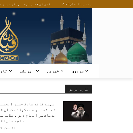
ہفتہ, اگست 8, 2026
سائن ان / شمولیت
ہمارے بارے
سرورق
خبریں
ایونٹس
تار
تازہ ترین
شہید قائد عارف حسین الحسین
نے اتحاد و حدت کیلئے گراں ق
خدمات سر انجام دیں ، علامہ س
ساجد علی نقو
اگست 5, 2026