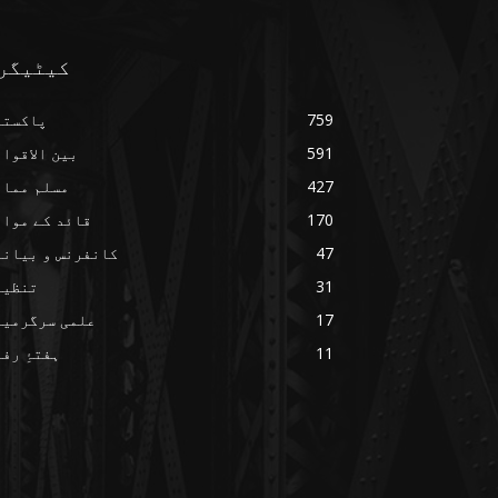
کیٹیگر
759
پاکستا
591
بین الاقوا
427
مسلم ممال
170
قائد کے مواق
47
کانفرنس و بیانا
31
تنظیم
17
علمی سرگرمیا
11
ہفتۂِ رف