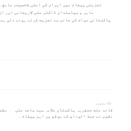
تعزیتی پیغام میں ایران کی اعلیٰ شخصیت، سابق 
ماہر و سیاستدان ڈاکٹر علی لاریجانی اور ان
پاکستانی عوام کی جانب سے تعزیت کرتے ہوئے دلی ہمد
اگلا مضمون
قائد ملت جعفریہ پاکستان علامہ سید ساجد علی
مقدس
نقوی نے جمة الوداع کے موقع پر اہم پیغام ۔
ا