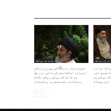
ئد کے مواقف
قائد کے مواقف
ی کا نواسہ
حضرت عمار یاسرؑ کی پوری زندگی
م حسین اور
ایمان، استقامت، قربانی اور حق
کے موقع پر
پر ثابت قدمی کی روشن مثال
اہم پیغام
ہے،قائد ملت جعفریہ پاکستان