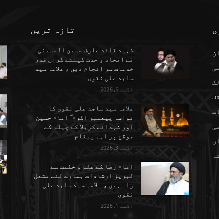
ی
تازہ ترین
شہید قائد عارف حسین الحسینی
ن
نے اتحاد و حدت کیلئے گراں قدر
می
خدمات سر انجام دیں ، علامہ سید
ساجد علی نقوی
ک
اگست 5, 2026
ف
علامہ سید ساجد علی نقوی کا
ت
نواسہ پیغمبر اکرم ۖ امام حسین
ی
اور شہدائے کربلا کے چہلم کے
موقع پر اہم پیغام
ں
اگست 3, 2026
تہ
امام رضا کے علم و حکمت سے
لبریز ارشادات ہمارے لئے مشعل
راہ ہیں ، علامہ سید ساجد علی
نقوی
اگست 1, 2026