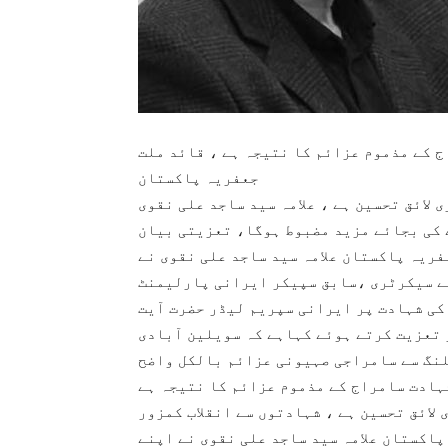
ج کے مذموم عزائم کا نتیجہ ہے ، قائد ملت
جعفریہ پاکستان
ی لائق تحسین ہے ، علامہ سید ساجد علی نقوی
 کی بجائے مزید مضبوط ہوگا، تعزیتی بیان
مارچ 2026 ئ : قائد ملت جعفریہ پاکستان علامہ سید ساجد علی نقوی نے
کے سیکرٹری ،سابق سپیکر ایرانی پارلیمنٹ
 کی شہادت پر ایرانی سپریم لیڈر حضرت آیت
 تعزیت کرتے ہوئے کہاہے کہ سویلین آبادی
لنگ سے سامراجی صہیونی عزائم بالکل واضح
ہادت سامراج کے مذموم عزائم کا نتیجہ ہے
 لائق تحسین ہے ، شہادتوں سے انقلاب کمزور
اکستان علامہ سید ساجد علی نقوی نے اپنے