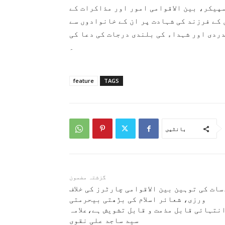
سپیکر، بین الاقوامی امور اور مذاکرات کے
 کے فرزند کی شہادت پر ان کے خانوادوں سے
ردی اور شہداء کی بلندی درجات کی دعا کی
۔
feature
TAGS
بانٹیں
گزشتہ مضمون
ات کی توہین بین الاقوامی چارٹرز کی خلاف
ورزی، شعائر اسلام کی بڑھتی بیحرمتی
نتہائی قابل مذمت و قابل تشویش ہے،علامہ
سید ساجد علی نقوی