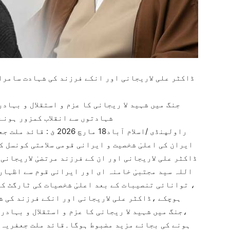
ڈاکٹر علی لاریجانی اور انکے فرزند کی شہادت سامرا
جنگ میں شہید لا ریجانی کا عزم و استقلال و بہادر
شہادتوں سے انقلاب کمزور ہونے
راولپنڈی /اسلام آباد18 
ایران کی اعلیٰ شخصیت و ایرانی قومی سلامتی کونسل 
ڈاکٹر علی لاریجانی اور ان کے فرزند مرتضیٰ لاریجانی
اللہ سید مجتبیٰ خامنہ ای اور ایرانی قوم سے اظہار
، توانائی تنصیبات کے بعد اعلیٰ شخصیات کی ٹارگٹ ک
ہوچکے ،ڈاکٹر علی لاریجانی اور انکے فرزند کی ش
،جنگ میں شہید لا ریجانی کا عزم و استقلال و بہادری
ہونے کی بجائے مزید مضبوط ہوگا۔قائد ملت جعفریہ پ