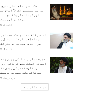
علامہ سید ساجد علی نقوی 
نواسہ پیغمبر اکرم ۖ امام حس
اور شہدائے کربلا کے چہلم 
موقع پر اہم پیغا
اگست 3, 2026
امام رضا کے علم و حکمت سے لبر
ارشادات ہمارے لئے مشعل را
ہیں ، علامہ سید ساجد علی نق
اگست 1, 2026
حضرت عمار یاسرؑ کی پوری زندگ
ایمان، استقامت، قربانی اور ح
پر ثابت قدمی کی روشن مث
ہے،قائد ملت جعفریہ پاکستا
جولائی 24, 2026
مزید لوڈ کریں