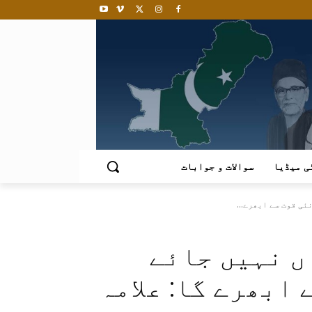
ی میڈیا
سوالات و جوابات
ئی قوت سے ابھرے...
ں نہیں جائے
 ابھرے گا: علامہ