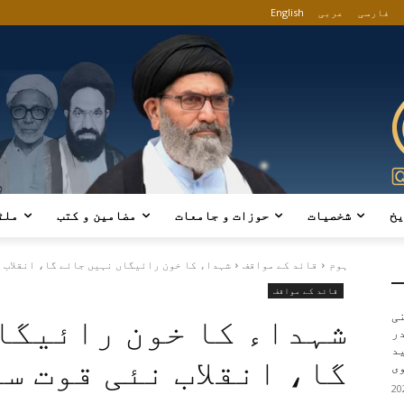
فارسی
عربی
English
یخ
شخصیات
حوزات و جامعات
مضامین و کتب
ملٹ
ہوم
قائد کے مواقف
شہداء کا خون رائیگاں نہیں جائے گا، انقلاب ن
قائد کے مواقف
ی
شہداء کا خون رائیگا
در
ید
گا، انقلاب نئی قوت سے
ی