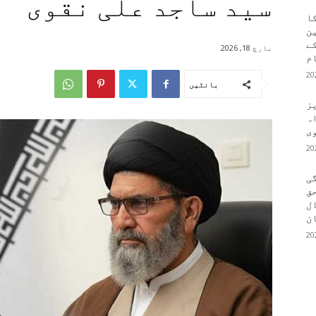
سید ساجد علی نقوی
کا
ین
کے
مارچ 18, 2026
م
بانٹیں
یز
ہ
وی
ی
ق
ال
ن