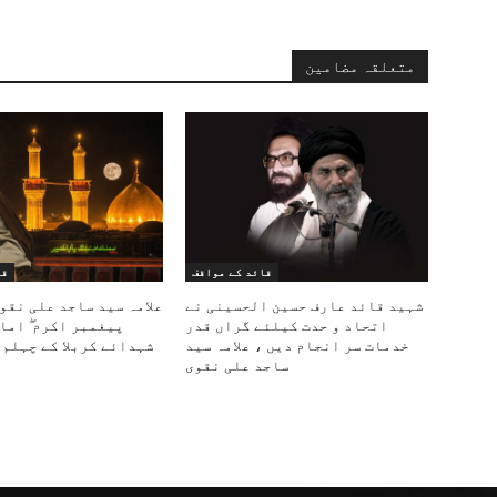
متعلقہ مضامین
قائد کے مواقف
قا
شہید قائد عارف حسین الحسینی نے
علامہ سید ساجد علی نقو
اتحاد و حدت کیلئے گراں قدر
پیغمبر اکرم ۖ اما
خدمات سر انجام دیں ، علامہ سید
شہدائے کربلا کے چہلم 
ساجد علی نقوی