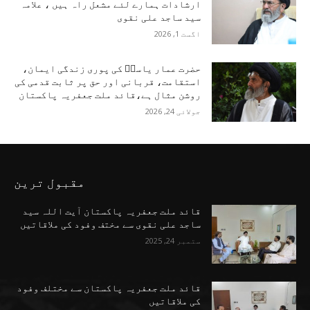
ارشادات ہمارے لئے مشعل راہ ہیں ، علامہ
سید ساجد علی نقوی
اگست 1, 2026
حضرت عمار یاسرؑ کی پوری زندگی ایمان،
استقامت، قربانی اور حق پر ثابت قدمی کی
روشن مثال ہے،قائد ملت جعفریہ پاکستان
جولائی 24, 2026
مقبول ترین
قائد ملت جعفریہ پاکستان آیت اللہ سید
ساجد علی نقوی سے مختف وفود کی ملاقاتیں
ستمبر 24, 2025
قائد ملت جعفریہ پاکستان سے مختلف وفود
کی ملاقاتیں