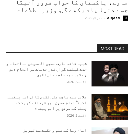
مارے، پاکستان کا جواب ضرور آئیگا
جسے دنیا یاد رکھے گی: وزیر اطلاعات
alqaed
-
مئی 8, 2025
0
MOST READ
شہید قائد عارف حسین الحسینی نے اتحاد و
حدت کیلئے گراں قدر خدمات سر انجام دیں
، علامہ سید ساجد علی نقوی
اگست 5, 2026
علامہ سید ساجد علی نقوی کا نواسہ پیغمبر
اکرم ۖ امام حسین اور شہدائے کربلا کے
چہلم کے موقع پر اہم پیغام
اگست 3, 2026
امام رضا کے علم و حکمت سے لبریز