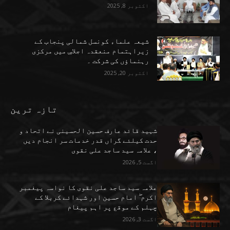
اکتوبر 8, 2025
شیعہ علماء کونسل شمالی پنجاب کے
زیراہتمام منعقدہ اجلاسِ میں مرکزی
رہنماؤں کی شرکت ۔
اکتوبر 20, 2025
تازہ ترین
شہید قائد عارف حسین الحسینی نے اتحاد و
حدت کیلئے گراں قدر خدمات سر انجام دیں
، علامہ سید ساجد علی نقوی
اگست 5, 2026
علامہ سید ساجد علی نقوی کا نواسہ پیغمبر
اکرم ۖ امام حسین اور شہدائے کربلا کے
چہلم کے موقع پر اہم پیغام
اگست 3, 2026