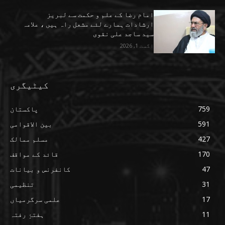
امام رضا کے علم و حکمت سے لبریز
ارشادات ہمارے لئے مشعل راہ ہیں ، علامہ
سید ساجد علی نقوی
اگست 1, 2026
کیٹیگری
759
پاکستان
591
بین الاقوامی
427
مسلم ممالک
170
قائد کے مواقف
47
کانفرنس و بیانات
31
تنظیمی
17
علمی سرگرمیاں
11
ہفتۂِ رفتہ