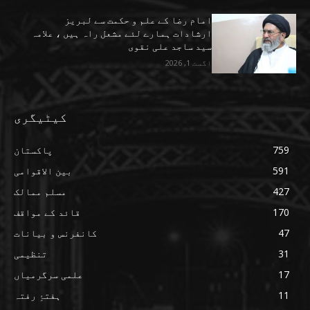
امام رضا کے علم و حکمت سے لبریز
ارشادات ہمارے لئے مشعل راہ ہیں ، علامہ
سید ساجد علی نقوی
اگست 1, 2026
کیٹیگری
759
پاکستان
591
بین الاقوامی
427
مسلم ممالک
170
قائد کے مواقف
47
کانفرنس و بیانات
31
تنظیمی
17
علمی سرگرمیاں
11
ہفتۂِ رفتہ