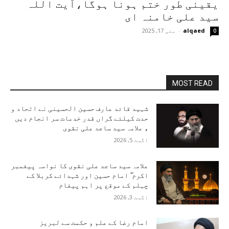
یقینی طور ختم ہونا ہوگا،آیت اللہ
سید علی خامنہ ای
alqaed
-
مئی 17, 2025
0
MOST READ
شہید قائد عارف حسین الحسینی نے اتحاد و
حدت کیلئے گراں قدر خدمات سر انجام دیں
، علامہ سید ساجد علی نقوی
اگست 5, 2026
علامہ سید ساجد علی نقوی کا نواسہ پیغمبر
اکرم ۖ امام حسین اور شہدائے کربلا کے
چہلم کے موقع پر اہم پیغام
اگست 3, 2026
امام رضا کے علم و حکمت سے لبریز