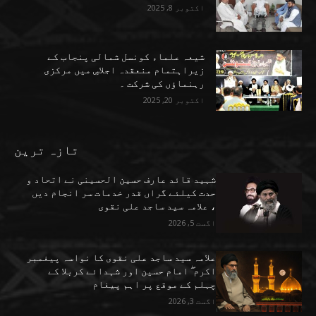
اکتوبر 8, 2025
شیعہ علماء کونسل شمالی پنجاب کے
زیراہتمام منعقدہ اجلاسِ میں مرکزی
رہنماؤں کی شرکت ۔
اکتوبر 20, 2025
تازہ ترین
شہید قائد عارف حسین الحسینی نے اتحاد و
حدت کیلئے گراں قدر خدمات سر انجام دیں
، علامہ سید ساجد علی نقوی
اگست 5, 2026
علامہ سید ساجد علی نقوی کا نواسہ پیغمبر
اکرم ۖ امام حسین اور شہدائے کربلا کے
چہلم کے موقع پر اہم پیغام
اگست 3, 2026