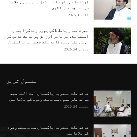
ارشادات ہمارے لئے مشعل راہ ہیں ، علامہ
سید ساجد علی نقوی
اگست 1, 2026
حضرت عمار یاسرؑ کی پوری زندگی ایمان،
استقامت، قربانی اور حق پر ثابت قدمی کی
روشن مثال ہے،قائد ملت جعفریہ پاکستان
جولائی 24, 2026
مقبول ترین
قائد ملت جعفریہ پاکستان آیت اللہ سید
ساجد علی نقوی سے مختف وفود کی ملاقاتیں
ستمبر 24, 2025
قائد ملت جعفریہ پاکستان سے مختلف وفود
کی ملاقاتیں