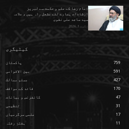
امام رضا کے علم و حکمت سے لبریز
ارشادات ہمارے لئے مشعل راہ ہیں ، علامہ
سید ساجد علی نقوی
اگست 1, 2026
کیٹیگری
759
پاکستان
591
بین الاقوامی
427
مسلم ممالک
170
قائد کے مواقف
47
کانفرنس و بیانات
31
تنظیمی
17
علمی سرگرمیاں
11
ہفتۂِ رفتہ