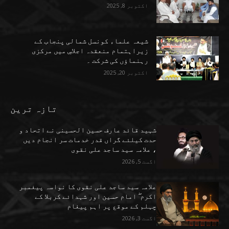
اکتوبر 8, 2025
شیعہ علماء کونسل شمالی پنجاب کے
زیراہتمام منعقدہ اجلاسِ میں مرکزی
رہنماؤں کی شرکت ۔
اکتوبر 20, 2025
تازہ ترین
شہید قائد عارف حسین الحسینی نے اتحاد و
حدت کیلئے گراں قدر خدمات سر انجام دیں
، علامہ سید ساجد علی نقوی
اگست 5, 2026
علامہ سید ساجد علی نقوی کا نواسہ پیغمبر
اکرم ۖ امام حسین اور شہدائے کربلا کے
چہلم کے موقع پر اہم پیغام
اگست 3, 2026