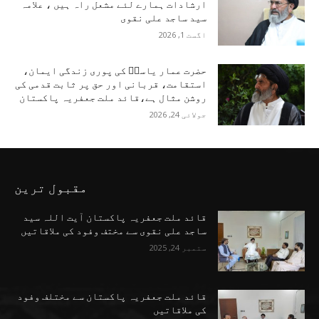
ارشادات ہمارے لئے مشعل راہ ہیں ، علامہ
سید ساجد علی نقوی
اگست 1, 2026
حضرت عمار یاسرؑ کی پوری زندگی ایمان،
استقامت، قربانی اور حق پر ثابت قدمی کی
روشن مثال ہے،قائد ملت جعفریہ پاکستان
جولائی 24, 2026
مقبول ترین
قائد ملت جعفریہ پاکستان آیت اللہ سید
ساجد علی نقوی سے مختف وفود کی ملاقاتیں
ستمبر 24, 2025
قائد ملت جعفریہ پاکستان سے مختلف وفود
کی ملاقاتیں