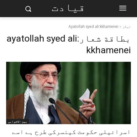
قیادت
ٹیگز
Ayatollah syed ali kkhamenei
بطاقة شعار:
ayatollah syed ali
kkhamenei
بین الاقوامی
اسرائیلی حکومت کینسرکی طرح ہے اسے