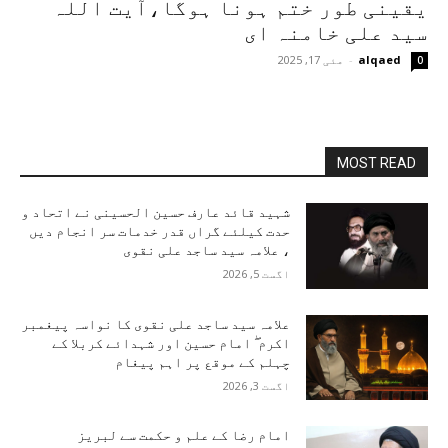
یقینی طور ختم ہونا ہوگا،آیت اللہ
سید علی خامنہ ای
alqaed
-
مئی 17, 2025
0
MOST READ
شہید قائد عارف حسین الحسینی نے اتحاد و
حدت کیلئے گراں قدر خدمات سر انجام دیں
، علامہ سید ساجد علی نقوی
اگست 5, 2026
علامہ سید ساجد علی نقوی کا نواسہ پیغمبر
اکرم ۖ امام حسین اور شہدائے کربلا کے
چہلم کے موقع پر اہم پیغام
اگست 3, 2026
امام رضا کے علم و حکمت سے لبریز