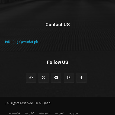
Contact US
info (at) Qeyadat.pk
Follow US
All rights reserved . © Al Qaed .
سرورق
خبریں
ایونٹس
تاریخ
شخصیات