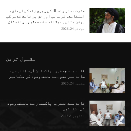
حضرت عمار یاسرؑ کی پوری زندگی ایمان،
استقامت، قربانی اور حق پر ثابت قدمی کی
روشن مثال ہے،قائد ملت جعفریہ پاکستان
جولائی 24, 2026
مقبول ترین
قائد ملت جعفریہ پاکستان آیت اللہ سید
ساجد علی نقوی سے مختف وفود کی ملاقاتیں
ستمبر 24, 2025
قائد ملت جعفریہ پاکستان سے مختلف وفود
کی ملاقاتیں
اکتوبر 8, 2025