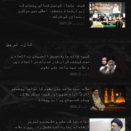
شیعہ علماء کونسل شمالی پنجاب کے
زیراہتمام منعقدہ اجلاسِ میں مرکزی
رہنماؤں کی شرکت ۔
اکتوبر 20, 2025
تازہ ترین
شہید قائد عارف حسین الحسینی نے اتحاد و
حدت کیلئے گراں قدر خدمات سر انجام دیں
، علامہ سید ساجد علی نقوی
اگست 5, 2026
علامہ سید ساجد علی نقوی کا نواسہ پیغمبر
اکرم ۖ امام حسین اور شہدائے کربلا کے
چہلم کے موقع پر اہم پیغام
اگست 3, 2026
امام رضا کے علم و حکمت سے لبریز
ارشادات ہمارے لئے مشعل راہ ہیں ، علامہ