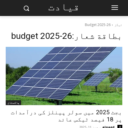
قیادت
ٹیگز
Budget 2025-26
بطاقة شعار:
budget 2025-26
پاکستان
بجٹ 2025 میں سولر پینلز کی درآمدات
پر 18 فیصد ٹیکس عائد
alqaed
-
جون 11, 2025
0