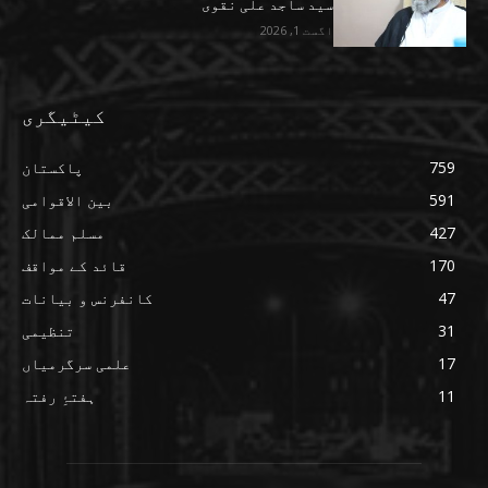
سید ساجد علی نقوی
اگست 1, 2026
کیٹیگری
759
پاکستان
591
بین الاقوامی
427
مسلم ممالک
170
قائد کے مواقف
47
کانفرنس و بیانات
31
تنظیمی
17
علمی سرگرمیاں
11
ہفتۂِ رفتہ