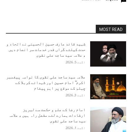
MOST READ
شہید قائد عارف حسین الحسینی نے اتحاد و
حدت کیلئے گراں قدر خدمات سر انجام دیں
، علامہ سید ساجد علی نقوی
اگست 5, 2026
علامہ سید ساجد علی نقوی کا نواسہ پیغمبر
اکرم ۖ امام حسین اور شہدائے کربلا کے
چہلم کے موقع پر اہم پیغام
اگست 3, 2026
امام رضا کے علم و حکمت سے لبریز
ارشادات ہمارے لئے مشعل راہ ہیں ، علامہ
سید ساجد علی نقوی
اگست 1, 2026