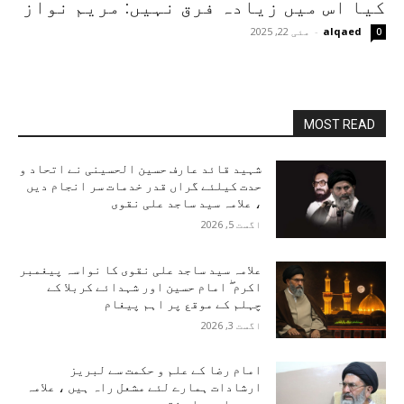
کیا اس میں زیادہ فرق نہیں: مریم نواز
alqaed
-
مئی 22, 2025
0
MOST READ
شہید قائد عارف حسین الحسینی نے اتحاد و
حدت کیلئے گراں قدر خدمات سر انجام دیں
، علامہ سید ساجد علی نقوی
اگست 5, 2026
علامہ سید ساجد علی نقوی کا نواسہ پیغمبر
اکرم ۖ امام حسین اور شہدائے کربلا کے
چہلم کے موقع پر اہم پیغام
اگست 3, 2026
امام رضا کے علم و حکمت سے لبریز
ارشادات ہمارے لئے مشعل راہ ہیں ، علامہ