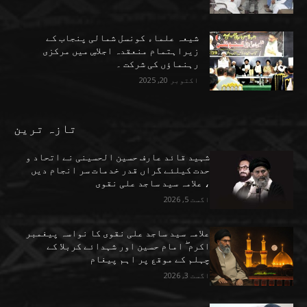
شیعہ علماء کونسل شمالی پنجاب کے
زیراہتمام منعقدہ اجلاسِ میں مرکزی
رہنماؤں کی شرکت ۔
اکتوبر 20, 2025
تازہ ترین
شہید قائد عارف حسین الحسینی نے اتحاد و
حدت کیلئے گراں قدر خدمات سر انجام دیں
، علامہ سید ساجد علی نقوی
اگست 5, 2026
علامہ سید ساجد علی نقوی کا نواسہ پیغمبر
اکرم ۖ امام حسین اور شہدائے کربلا کے
چہلم کے موقع پر اہم پیغام
اگست 3, 2026