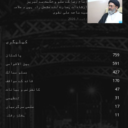
امام رضا کے علم و حکمت سے لبریز
ارشادات ہمارے لئے مشعل راہ ہیں ، علامہ
سید ساجد علی نقوی
اگست 1, 2026
کیٹیگری
759
پاکستان
591
بین الاقوامی
427
مسلم ممالک
170
قائد کے مواقف
47
کانفرنس و بیانات
31
تنظیمی
17
علمی سرگرمیاں
11
ہفتۂِ رفتہ