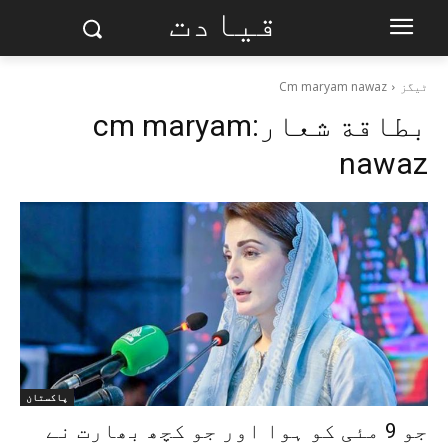
قیادت
ٹیگز
Cm maryam nawaz
بطاقة شعار:
cm maryam
nawaz
پاکستان
جو 9 مئی کو ہوا اور جو کچھ بھارت نے