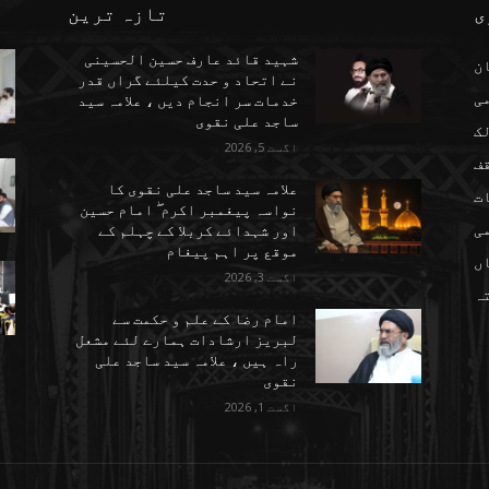
ی
تازہ ترین
شہید قائد عارف حسین الحسینی
ن
نے اتحاد و حدت کیلئے گراں قدر
می
خدمات سر انجام دیں ، علامہ سید
ساجد علی نقوی
ک
اگست 5, 2026
ف
علامہ سید ساجد علی نقوی کا
ت
نواسہ پیغمبر اکرم ۖ امام حسین
ی
اور شہدائے کربلا کے چہلم کے
موقع پر اہم پیغام
ں
اگست 3, 2026
تہ
امام رضا کے علم و حکمت سے
لبریز ارشادات ہمارے لئے مشعل
راہ ہیں ، علامہ سید ساجد علی
نقوی
اگست 1, 2026