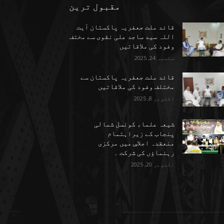
مقبول ترین
قائد ملت جعفریہ پاکستان آیت
اللہ سید ساجد علی نقوی سے مختف
وفود کی ملاقاتیں
ستمبر 24, 2025
قائد ملت جعفریہ پاکستان سے
مختلف وفود کی ملاقاتیں
اکتوبر 8, 2025
شیعہ علماء کونسل شمالی
پنجاب کے زیراہتمام
منعقدہ اجلاسِ میں مرکزی
رہنماؤں کی شرکت ۔
اکتوبر 20, 2025