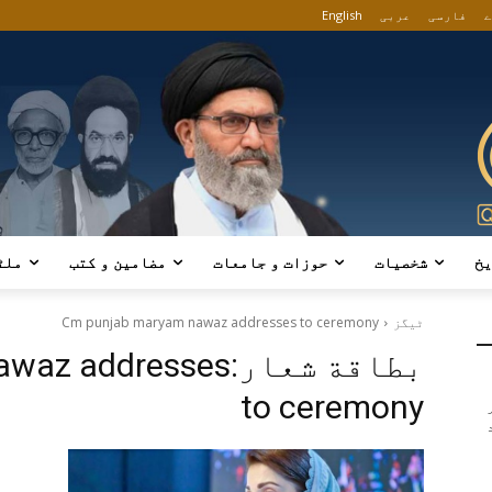
ے
فارسی
عربی
English
یخ
شخصیات
حوزات و جامعات
مضامین و کتب
ملٹ
ٹیگز
Cm punjab maryam nawaz addresses to ceremony
بطاقة شعار:
awaz addresses
to ceremony