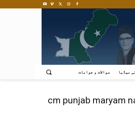
ی میڈیا
سوالات و جوابات
cm punjab maryam n