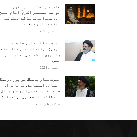
علامہ سید ساجد علی نقوی کا
نواسہ پیغمبر اکرم ۖ امام حسین
اور شہدائے کربلا کے چہلم کے
موقع پر اہم پیغام
اگست 3, 2026
امام رضا کے علم و حکمت سے
لبریز ارشادات ہمارے لئے مشعل
راہ ہیں ، علامہ سید ساجد علی
نقوی
اگست 1, 2026
حضرت عمار یاسرؑ کی پوری زندگ
ایمان، استقامت، قربانی اور
حق پر ثابت قدمی کی روشن مثال
ہے،قائد ملت جعفریہ پاکستان
جولائی 24, 2026