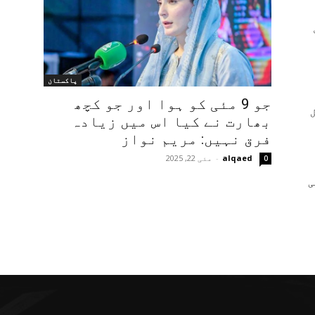
پاکستان
جو 9 مئی کو ہوا اور جو کچھ
بھارت نے کیا اس میں زیادہ
فرق نہیں: مریم نواز
alqaed
-
مئی 22, 2025
0
ی