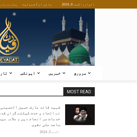
اتوار, اگست 9, 2026
سائن ان / شمولیت
ہمارے بار
سرورق
خبریں
ایونٹس
تار
MOST READ
شہید قائد عارف حسین الحسینی
نے اتحاد و حدت کیلئے گراں قدر
خدمات سر انجام دیں ، علامہ سید
ساجد علی نقوی
اگست 5, 2026