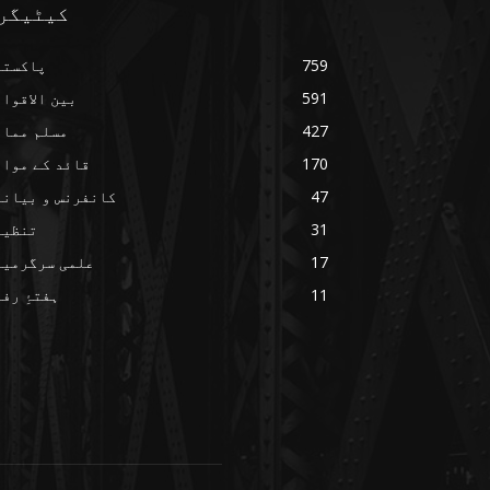
کیٹیگر
759
پاکستا
591
بین الاقوا
427
مسلم ممال
170
قائد کے مواق
47
کانفرنس و بیانا
31
تنظیم
17
علمی سرگرمیا
11
ہفتۂِ رف