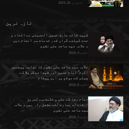
اکتوبر 20, 2025
تازہ ترین
شہید قائد عارف حسین الحسینی نے اتحاد و
حدت کیلئے گراں قدر خدمات سر انجام دیں
، علامہ سید ساجد علی نقوی
اگست 5, 2026
علامہ سید ساجد علی نقوی کا نواسہ پیغمبر
اکرم ۖ امام حسین اور شہدائے کربلا کے
چہلم کے موقع پر اہم پیغام
اگست 3, 2026
امام رضا کے علم و حکمت سے لبریز
ارشادات ہمارے لئے مشعل راہ ہیں ، علامہ
سید ساجد علی نقوی
اگست 1, 2026