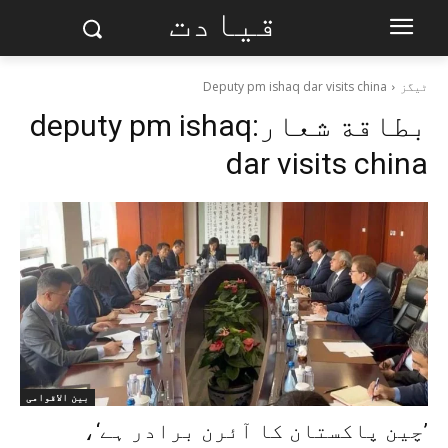
قیادت
ٹیگز
Deputy pm ishaq dar visits china
بطاقة شعار:
deputy pm ishaq
dar visits china
بین الاقوامی
’چین پاکستان کا آئرن برادر ہے‘،