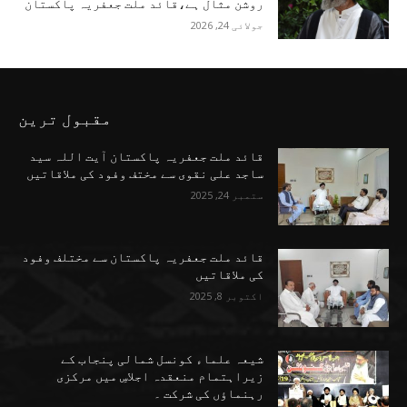
روشن مثال ہے،قائد ملت جعفریہ پاکستان
جولائی 24, 2026
مقبول ترین
قائد ملت جعفریہ پاکستان آیت اللہ سید
ساجد علی نقوی سے مختف وفود کی ملاقاتیں
ستمبر 24, 2025
قائد ملت جعفریہ پاکستان سے مختلف وفود
کی ملاقاتیں
اکتوبر 8, 2025
شیعہ علماء کونسل شمالی پنجاب کے
زیراہتمام منعقدہ اجلاسِ میں مرکزی
رہنماؤں کی شرکت ۔