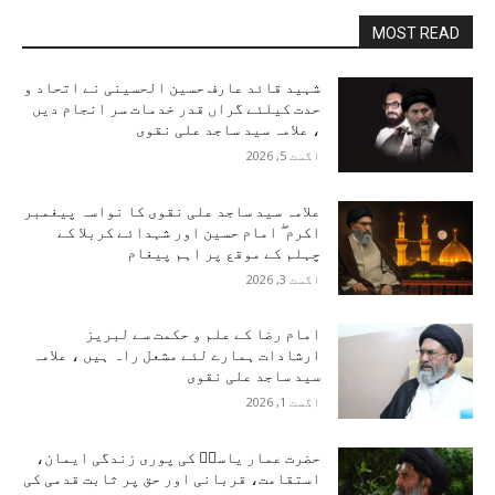
MOST READ
شہید قائد عارف حسین الحسینی نے اتحاد و
حدت کیلئے گراں قدر خدمات سر انجام دیں
، علامہ سید ساجد علی نقوی
اگست 5, 2026
علامہ سید ساجد علی نقوی کا نواسہ پیغمبر
اکرم ۖ امام حسین اور شہدائے کربلا کے
چہلم کے موقع پر اہم پیغام
اگست 3, 2026
امام رضا کے علم و حکمت سے لبریز
ارشادات ہمارے لئے مشعل راہ ہیں ، علامہ
سید ساجد علی نقوی
اگست 1, 2026
حضرت عمار یاسرؑ کی پوری زندگی ایمان،
استقامت، قربانی اور حق پر ثابت قدمی کی