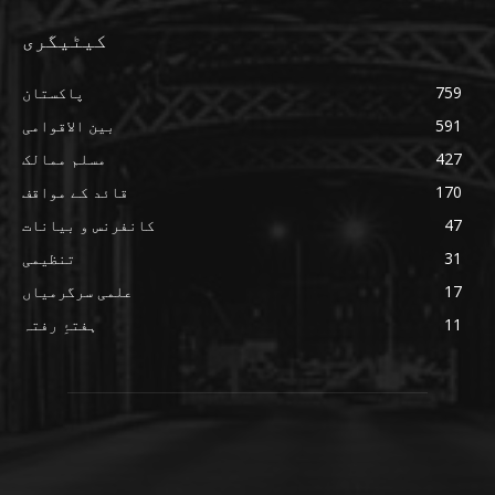
کیٹیگری
759
پاکستان
591
بین الاقوامی
427
مسلم ممالک
170
قائد کے مواقف
47
کانفرنس و بیانات
31
تنظیمی
17
علمی سرگرمیاں
11
ہفتۂِ رفتہ