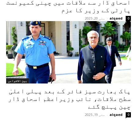
اسحاق ڈار سے ملاقات میں چینی کمیونسٹ
پارٹی کے وزیر کا عزم
alqaed
-
مئی 20, 2025
0
بین الاقوامی
پاک بھارت سیز فائر کے بعد پہلی اعلیٰ
سطح ملاقات، نائب وزیراعظم اسحاق ڈار
چین پہنچ گئے
alqaed
-
مئی 19, 2025
0