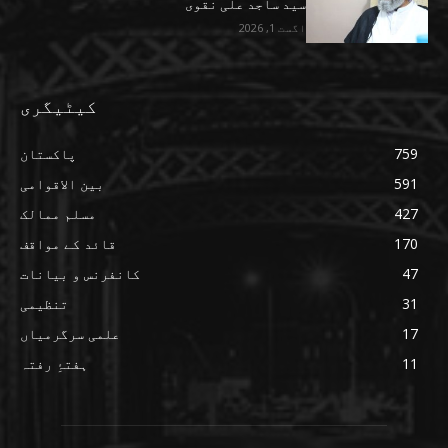
سید ساجد علی نقوی
اگست 1, 2026
کیٹیگری
759
پاکستان
591
بین الاقوامی
427
مسلم ممالک
170
قائد کے مواقف
47
کانفرنس و بیانات
31
تنظیمی
17
علمی سرگرمیاں
11
ہفتۂِ رفتہ