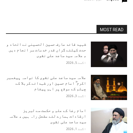
MOST READ
شہید قائد عارف حسین الحسینی نے اتحاد و
حدت کیلئے گراں قدر خدمات سر انجام دیں
، علامہ سید ساجد علی نقوی
اگست 5, 2026
علامہ سید ساجد علی نقوی کا نواسہ پیغمبر
اکرم ۖ امام حسین اور شہدائے کربلا کے
چہلم کے موقع پر اہم پیغام
اگست 3, 2026
امام رضا کے علم و حکمت سے لبریز
ارشادات ہمارے لئے مشعل راہ ہیں ، علامہ
سید ساجد علی نقوی
اگست 1, 2026