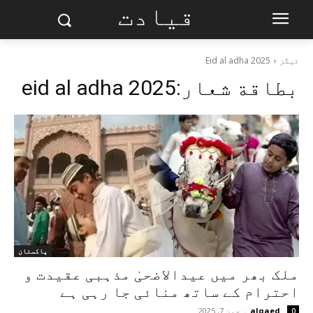
قیادت
ٹیگز
Eid al adha 2025
بطاقة شعار:
eid al adha 2025
پاکستان
ملک بھر میں عیدالاضحیٰ مذہبی عقیدت و
احترام کے ساتھ منائی جا رہی ہے
alqaed
-
جون 7, 2025
0