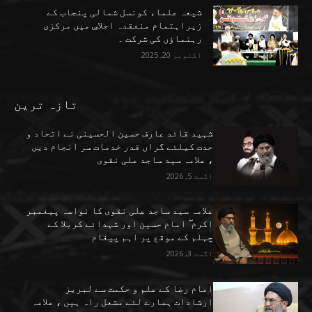
شیعہ علماء کونسل شمالی پنجاب کے
زیراہتمام منعقدہ اجلاسِ میں مرکزی
رہنماؤں کی شرکت ۔
اکتوبر 20, 2025
تازہ ترین
شہید قائد عارف حسین الحسینی نے اتحاد و
حدت کیلئے گراں قدر خدمات سر انجام دیں
، علامہ سید ساجد علی نقوی
اگست 5, 2026
علامہ سید ساجد علی نقوی کا نواسہ پیغمبر
اکرم ۖ امام حسین اور شہدائے کربلا کے
چہلم کے موقع پر اہم پیغام
اگست 3, 2026
امام رضا کے علم و حکمت سے لبریز
ارشادات ہمارے لئے مشعل راہ ہیں ، علامہ