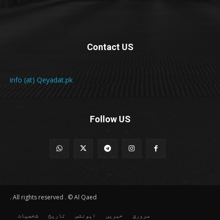
Contact US
info (at) Qeyadat.pk
Follow US
All rights reserved . © Al Qaed .
سرورق
خبریں
ایونٹس
تاریخ
شخصیات