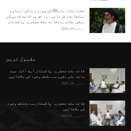
حضرت عمار یاسرؑ کی پوری زندگی ایمان،
استقامت، قربانی اور حق پر ثابت قدمی کی
روشن مثال ہے،قائد ملت جعفریہ پاکستان
جولائی 24, 2026
مقبول ترین
قائد ملت جعفریہ پاکستان آیت اللہ سید
ساجد علی نقوی سے مختف وفود کی ملاقاتیں
ستمبر 24, 2025
قائد ملت جعفریہ پاکستان سے مختلف وفود
کی ملاقاتیں
اکتوبر 8, 2025