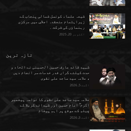
شیعہ علماء کونسل شمالی پنجاب کے
زیراہتمام منعقدہ اجلاسِ میں مرکزی
رہنماؤں کی شرکت ۔
اکتوبر 20, 2025
تازہ ترین
شہید قائد عارف حسین الحسینی نے اتحاد و
حدت کیلئے گراں قدر خدمات سر انجام دیں
، علامہ سید ساجد علی نقوی
اگست 5, 2026
علامہ سید ساجد علی نقوی کا نواسہ پیغمبر
اکرم ۖ امام حسین اور شہدائے کربلا کے
چہلم کے موقع پر اہم پیغام
اگست 3, 2026