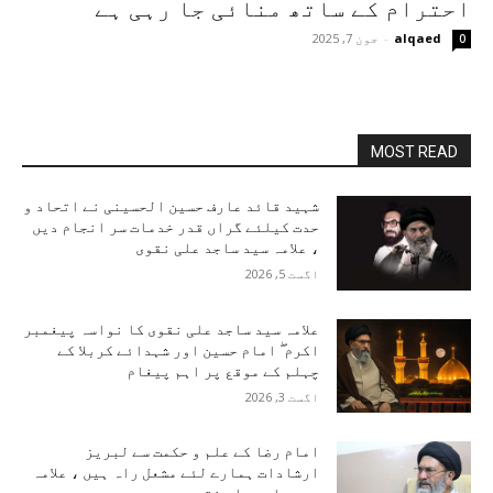
احترام کے ساتھ منائی جا رہی ہے
alqaed
-
جون 7, 2025
0
MOST READ
شہید قائد عارف حسین الحسینی نے اتحاد و
حدت کیلئے گراں قدر خدمات سر انجام دیں
، علامہ سید ساجد علی نقوی
اگست 5, 2026
علامہ سید ساجد علی نقوی کا نواسہ پیغمبر
اکرم ۖ امام حسین اور شہدائے کربلا کے
چہلم کے موقع پر اہم پیغام
اگست 3, 2026
امام رضا کے علم و حکمت سے لبریز
ارشادات ہمارے لئے مشعل راہ ہیں ، علامہ