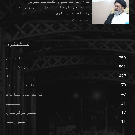
امام رضا کے علم و حکمت سے لبریز
ارشادات ہمارے لئے مشعل راہ ہیں ، علامہ
سید ساجد علی نقوی
اگست 1, 2026
کیٹیگری
759
پاکستان
591
بین الاقوامی
427
مسلم ممالک
170
قائد کے مواقف
47
کانفرنس و بیانات
31
تنظیمی
17
علمی سرگرمیاں
11
ہفتۂِ رفتہ