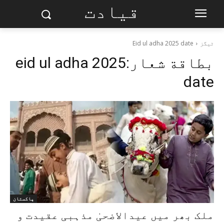
قیادت
ٹیگز
Eid ul adha 2025 date
بطاقة شعار:
eid ul adha 2025
date
پاکستان
ملک بھر میں عیدالاضحیٰ مذہبی عقیدت و