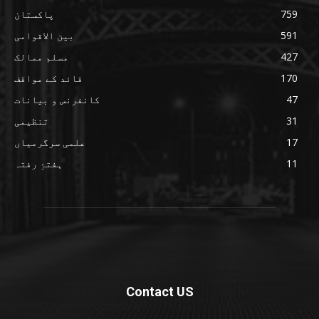
759
پاکستان
591
بین الاقوامی
427
مسلم ممالک
170
قائد کے مواقف
47
کانفرنس و بیانات
31
تنظیمی
17
علمی سرگرمیاں
11
ہفتۂِ رفتہ
Contact US