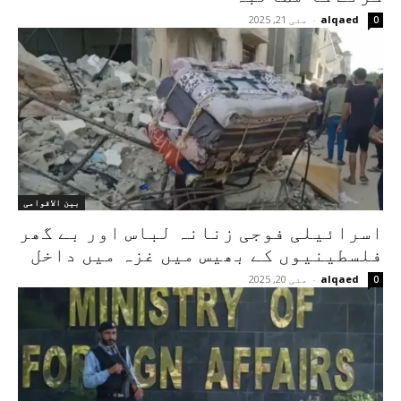
alqaed
-
مئی 21, 2025
0
بین الاقوامی
اسرائیلی فوجی زنانہ لباس اور بے گھر
فلسطینیوں کے بھیس میں غزہ میں داخل
alqaed
-
مئی 20, 2025
0