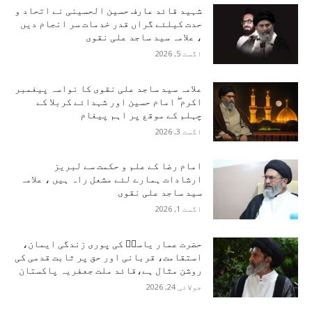
شہید قائد عارف حسین الحسینی نے اتحاد و
حدت کیلئے گراں قدر خدمات سر انجام دیں
، علامہ سید ساجد علی نقوی
اگست 5, 2026
علامہ سید ساجد علی نقوی کا نواسہ پیغمبر
اکرم ۖ امام حسین اور شہدائے کربلا کے
چہلم کے موقع پر اہم پیغام
اگست 3, 2026
امام رضا کے علم و حکمت سے لبریز
ارشادات ہمارے لئے مشعل راہ ہیں ، علامہ
سید ساجد علی نقوی
اگست 1, 2026
حضرت عمار یاسرؑ کی پوری زندگی ایمان،
استقامت، قربانی اور حق پر ثابت قدمی کی
روشن مثال ہے،قائد ملت جعفریہ پاکستان
جولائی 24, 2026