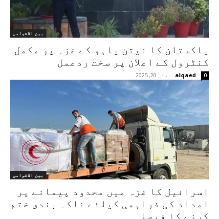
بین الاقوامی
پاکستان کا نیتن یاہو کے غزہ پر مکمل
کنٹرول کے اعلان پر سخت ردعمل
alqaed
-
مئی 20, 2025
0
بین الاقوامی
اسرائیل کا غزہ میں محدود پیمانے پر
امداد کی فراہمی کیلئے ناکہ بندی ختم
کرنے کا فیصلہ