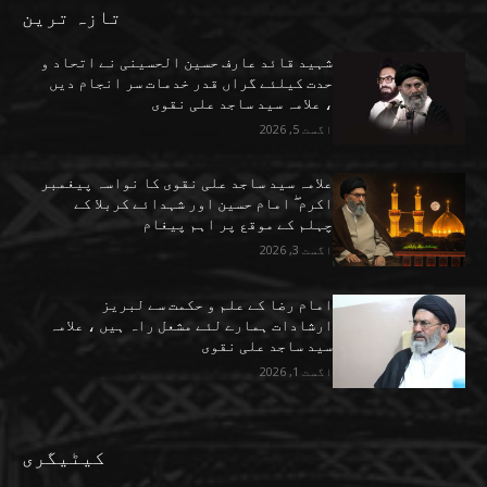
تازہ ترین
شہید قائد عارف حسین الحسینی نے اتحاد و
حدت کیلئے گراں قدر خدمات سر انجام دیں
، علامہ سید ساجد علی نقوی
اگست 5, 2026
علامہ سید ساجد علی نقوی کا نواسہ پیغمبر
اکرم ۖ امام حسین اور شہدائے کربلا کے
چہلم کے موقع پر اہم پیغام
اگست 3, 2026
امام رضا کے علم و حکمت سے لبریز
ارشادات ہمارے لئے مشعل راہ ہیں ، علامہ
سید ساجد علی نقوی
اگست 1, 2026
کیٹیگری