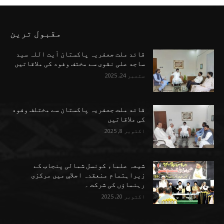
مقبول ترین
قائد ملت جعفریہ پاکستان آیت اللہ سید
ساجد علی نقوی سے مختف وفود کی ملاقاتیں
ستمبر 24, 2025
قائد ملت جعفریہ پاکستان سے مختلف وفود
کی ملاقاتیں
اکتوبر 8, 2025
شیعہ علماء کونسل شمالی پنجاب کے
زیراہتمام منعقدہ اجلاسِ میں مرکزی
رہنماؤں کی شرکت ۔
اکتوبر 20, 2025