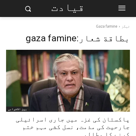
قیادت
ٹیگز
Gaza famine
بطاقة شعار:
gaza famine
بین الاقوامی
پاکستان کی غزہ میں جاری اسرائیلی
جارحیت کی مذمت، نسل کشی مہم ختم
کرنے کا مطالبہ