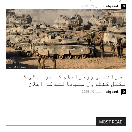
alqaed
-
مئی 19, 2025
0
بین الاقوامی
اسرائیلی وزیراعظم کا غزہ پٹی کا
مکمل کنٹرول سنبھالنے کا اعلان
alqaed
-
مئی 19, 2025
0
MOST READ