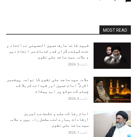
MOST READ
شہید قائد عارف حسین الحسینی نے اتحاد و
حدت کیلئے گراں قدر خدمات سر انجام دیں
، علامہ سید ساجد علی نقوی
اگست 5, 2026
علامہ سید ساجد علی نقوی کا نواسہ پیغمبر
اکرم ۖ امام حسین اور شہدائے کربلا کے
چہلم کے موقع پر اہم پیغام
اگست 3, 2026
امام رضا کے علم و حکمت سے لبریز
ارشادات ہمارے لئے مشعل راہ ہیں ، علامہ
سید ساجد علی نقوی
اگست 1, 2026