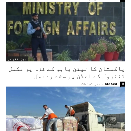
بین الاقوامی
پاکستان کا نیتن یاہو کے غزہ پر مکمل
کنٹرول کے اعلان پر سخت ردعمل
alqaed
-
مئی 20, 2025
0