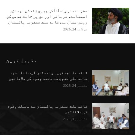
حضرت عمار یاسرؑ کی پوری زندگی ایمان،
استقامت، قربانی اور حق پر ثابت قدمی کی
روشن مثال ہے،قائد ملت جعفریہ پاکستان
جولائی 24, 2026
مقبول ترین
قائد ملت جعفریہ پاکستان آیت اللہ سید
ساجد علی نقوی سے مختف وفود کی ملاقاتیں
ستمبر 24, 2025
قائد ملت جعفریہ پاکستان سے مختلف وفود
کی ملاقاتیں
اکتوبر 8, 2025