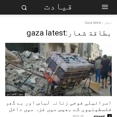
قیادت
ٹیگز
Gaza latest
بطاقة شعار:
gaza latest
بین الاقوامی
اسرائیلی فوجی زنانہ لباس اور بے گھر
فلسطینیوں کے بھیس میں غزہ میں داخل
alqaed
-
مئی 20, 2025
0