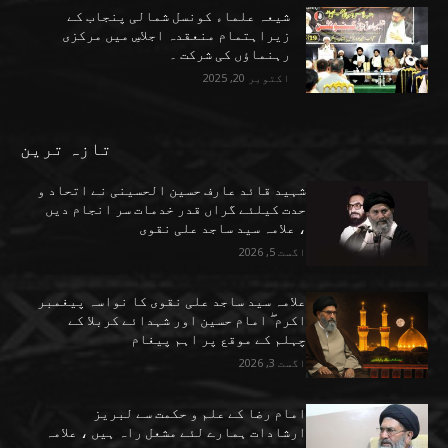
شیعہ علماء کونسل شمالی پنجاب کے
زیراہتمام منعقدہ اجلاسِ میں مرکزی
رہنماؤں کی شرکت ۔
اکتوبر 20, 2025
تازہ ترین
شہید قائد عارف حسین الحسینی نے اتحاد و
حدت کیلئے گراں قدر خدمات سر انجام دیں
، علامہ سید ساجد علی نقوی
اگست 5, 2026
علامہ سید ساجد علی نقوی کا نواسہ پیغمبر
اکرم ۖ امام حسین اور شہدائے کربلا کے
چہلم کے موقع پر اہم پیغام
اگست 3, 2026
امام رضا کے علم و حکمت سے لبریز
ارشادات ہمارے لئے مشعل راہ ہیں ، علامہ