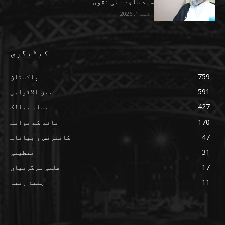
سید ساجد علی نقوی
اگست 1, 2026
کیٹیگری
759
پاکستان
591
بین الاقوامی
427
مسلم ممالک
170
قائد کے مواقف
47
کانفرنس و بیانات
31
تنظیمی
17
علمی سرگرمیاں
11
ہفتۂِ رفتہ