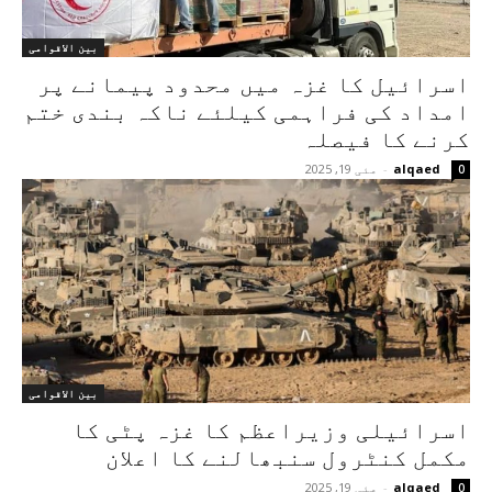
بین الاقوامی
اسرائیل کا غزہ میں محدود پیمانے پر
امداد کی فراہمی کیلئے ناکہ بندی ختم
کرنے کا فیصلہ
alqaed
-
مئی 19, 2025
0
بین الاقوامی
اسرائیلی وزیراعظم کا غزہ پٹی کا
مکمل کنٹرول سنبھالنے کا اعلان
alqaed
-
مئی 19, 2025
0