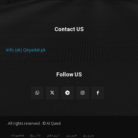
Contact US
info (at) Qeyadat.pk
Follow US
All rights reserved . © Al Qaed .
سرورق
خبریں
ایونٹس
تاریخ
شخصیات