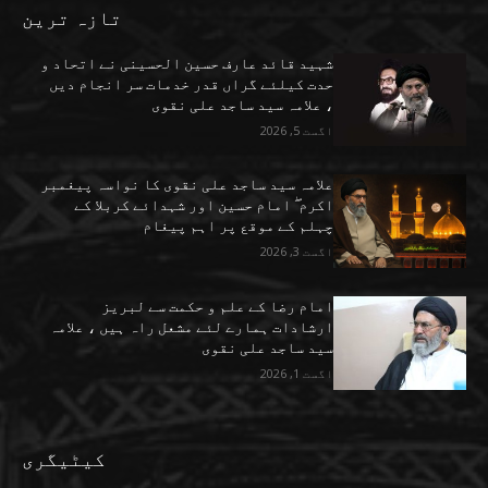
تازہ ترین
شہید قائد عارف حسین الحسینی نے اتحاد و
حدت کیلئے گراں قدر خدمات سر انجام دیں
، علامہ سید ساجد علی نقوی
اگست 5, 2026
علامہ سید ساجد علی نقوی کا نواسہ پیغمبر
اکرم ۖ امام حسین اور شہدائے کربلا کے
چہلم کے موقع پر اہم پیغام
اگست 3, 2026
امام رضا کے علم و حکمت سے لبریز
ارشادات ہمارے لئے مشعل راہ ہیں ، علامہ
سید ساجد علی نقوی
اگست 1, 2026
کیٹیگری