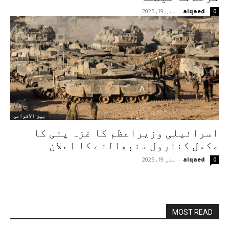
alqaed
-
مئی 19, 2025
0
بین الاقوامی
اسرائیلی وزیراعظم کا غزہ پٹی کا
مکمل کنٹرول سنبھالنے کا اعلان
alqaed
-
مئی 19, 2025
0
MOST READ