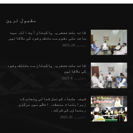
مقبول ترین
قائد ملت جعفریہ پاکستان آیت اللہ سید
ساجد علی نقوی سے مختف وفود کی ملاقاتیں
ستمبر 24, 2025
قائد ملت جعفریہ پاکستان سے مختلف وفود
کی ملاقاتیں
اکتوبر 8, 2025
شیعہ علماء کونسل شمالی پنجاب کے
زیراہتمام منعقدہ اجلاسِ میں مرکزی
رہنماؤں کی شرکت ۔
اکتوبر 20, 2025