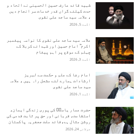
شہید قائد عارف حسین الحسینی نے اتحاد و
حدت کیلئے گراں قدر خدمات سر انجام دیں
، علامہ سید ساجد علی نقوی
اگست 5, 2026
علامہ سید ساجد علی نقوی کا نواسہ پیغمبر
اکرم ۖ امام حسین اور شہدائے کربلا کے
چہلم کے موقع پر اہم پیغام
اگست 3, 2026
امام رضا کے علم و حکمت سے لبریز
ارشادات ہمارے لئے مشعل راہ ہیں ، علامہ
سید ساجد علی نقوی
اگست 1, 2026
حضرت عمار یاسرؑ کی پوری زندگی ایمان،
استقامت، قربانی اور حق پر ثابت قدمی کی
روشن مثال ہے،قائد ملت جعفریہ پاکستان
جولائی 24, 2026