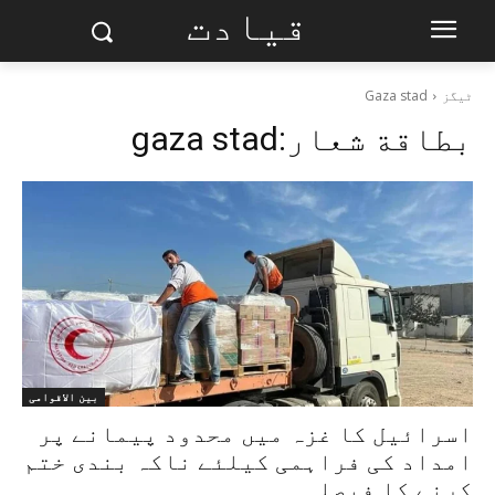
قیادت
ٹیگز
Gaza stad
بطاقة شعار:
gaza stad
بین الاقوامی
اسرائیل کا غزہ میں محدود پیمانے پر
امداد کی فراہمی کیلئے ناکہ بندی ختم
کرنے کا فیصلہ