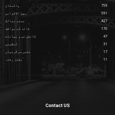
759
پاکستان
591
بین الاقوامی
427
مسلم ممالک
170
قائد کے مواقف
47
کانفرنس و بیانات
31
تنظیمی
17
علمی سرگرمیاں
11
ہفتۂِ رفتہ
Contact US