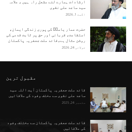
ارشادات ہمارے لئے مشعل راہ ہیں ، علامہ
سید ساجد علی نقوی
اگست 1, 2026
حضرت عمار یاسرؑ کی پوری زندگی ایمان،
استقامت، قربانی اور حق پر ثابت قدمی کی
روشن مثال ہے،قائد ملت جعفریہ پاکستان
جولائی 24, 2026
مقبول ترین
قائد ملت جعفریہ پاکستان آیت اللہ سید
ساجد علی نقوی سے مختف وفود کی ملاقاتیں
ستمبر 24, 2025
قائد ملت جعفریہ پاکستان سے مختلف وفود
کی ملاقاتیں