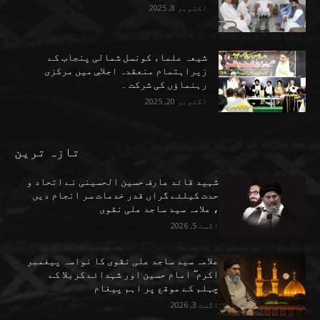
اکتوبر 8, 2025
شیعہ علماء کونسل شمالی پنجاب کے
زیراہتمام منعقدہ اجلاسِ میں مرکزی
رہنماؤں کی شرکت ۔
اکتوبر 20, 2025
تازہ ترین
شہید قائد عارف حسین الحسینی نے اتحاد و
حدت کیلئے گراں قدر خدمات سر انجام دیں
، علامہ سید ساجد علی نقوی
اگست 5, 2026
علامہ سید ساجد علی نقوی کا نواسہ پیغمبر
اکرم ۖ امام حسین اور شہدائے کربلا کے
چہلم کے موقع پر اہم پیغام
اگست 3, 2026