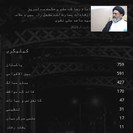
امام رضا کے علم و حکمت سے لبریز
ارشادات ہمارے لئے مشعل راہ ہیں ، علامہ
سید ساجد علی نقوی
اگست 1, 2026
کیٹیگری
759
پاکستان
591
بین الاقوامی
427
مسلم ممالک
170
قائد کے مواقف
47
کانفرنس و بیانات
31
تنظیمی
17
علمی سرگرمیاں
11
ہفتۂِ رفتہ