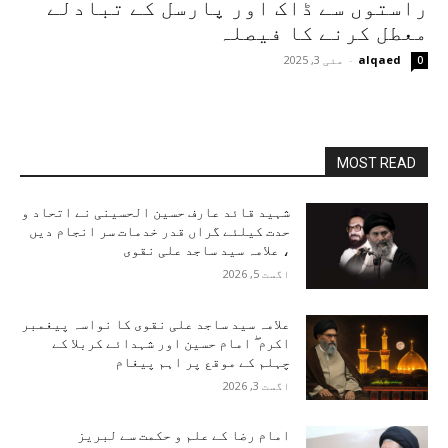
راستوں سے ڈاک اور پارسل کے تبادلے
معطل کرنے کا فیصلہ
alqaed
-
مئی 3, 2025
0
MOST READ
شہید قائد عارف حسین الحسینی نے اتحاد و
حدت کیلئے گراں قدر خدمات سر انجام دیں
، علامہ سید ساجد علی نقوی
اگست 5, 2026
علامہ سید ساجد علی نقوی کا نواسہ پیغمبر
اکرم ۖ امام حسین اور شہدائے کربلا کے
چہلم کے موقع پر اہم پیغام
اگست 3, 2026
امام رضا کے علم و حکمت سے لبریز