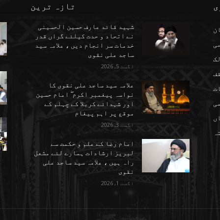
ی
تازہ ترین
شہید قائد عارف حسین الحسینی
ن
نے اتحاد و حدت کیلئے گراں قدر
می
خدمات سر انجام دیں ، علامہ سید
ساجد علی نقوی
ک
اگست 5, 2026
ف
علامہ سید ساجد علی نقوی کا
ت
نواسہ پیغمبر اکرم ۖ امام حسین
ی
اور شہدائے کربلا کے چہلم کے
موقع پر اہم پیغام
ں
اگست 3, 2026
تہ
امام رضا کے علم و حکمت سے
لبریز ارشادات ہمارے لئے مشعل
راہ ہیں ، علامہ سید ساجد علی
نقوی
اگست 1, 2026