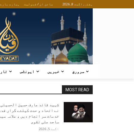
ہفتہ, اگست 8, 2026
سائن ان / شمولیت
ہمارے بارے
سرورق
خبریں
ایونٹس
تار
MOST READ
شہید قائد عارف حسین الحسینی
نے اتحاد و حدت کیلئے گراں قدر
خدمات سر انجام دیں ، علامہ سید
ساجد علی نقوی
اگست 5, 2026