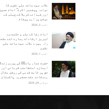
علامہ سید ساجد علی نقوی کا
نواسہ پیغمبر اکرم ۖ امام حسین
اور شہدائے کربلا کے چہلم کے
موقع پر اہم پیغام
اگست 3, 2026
امام رضا کے علم و حکمت سے
لبریز ارشادات ہمارے لئے مشعل
راہ ہیں ، علامہ سید ساجد علی
نقوی
اگست 1, 2026
حضرت عمار یاسرؑ کی پوری زندگ
ایمان، استقامت، قربانی اور
حق پر ثابت قدمی کی روشن مثال
ہے،قائد ملت جعفریہ پاکستان
جولائی 24, 2026