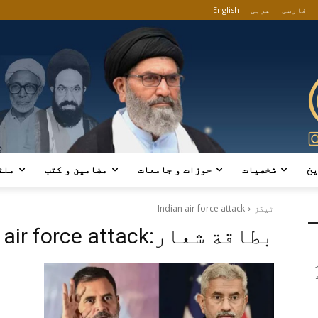
فارسی
عربی
English
یخ
شخصیات
حوزات و جامعات
مضامین و کتب
ملٹ
ٹیگز
Indian air force attack
بطاقة شعار:
 air force attack