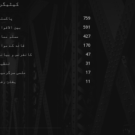
کیٹیگر
759
پاکستا
591
بین الاقوا
427
مسلم ممال
170
قائد کے مواق
47
کانفرنس و بیانا
31
تنظیم
17
علمی سرگرمیا
11
ہفتۂِ رف