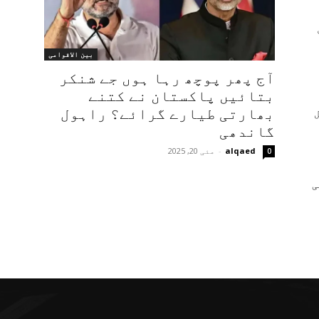
بین الاقوامی
آج پھر پوچھ رہا ہوں جے شنکر
بتائیں پاکستان نے کتنے
بھارتی طیارے گرائے؟ راہول
گاندھی
alqaed
-
مئی 20, 2025
0
ی