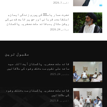
اگست 1, 2026
حضرت عمار یاسرؑ کی پوری زندگی ایمان،
استقامت، قربانی اور حق پر ثابت قدمی کی
روشن مثال ہے،قائد ملت جعفریہ پاکستان
جولائی 24, 2026
مقبول ترین
قائد ملت جعفریہ پاکستان آیت اللہ سید
ساجد علی نقوی سے مختف وفود کی ملاقاتیں
ستمبر 24, 2025
قائد ملت جعفریہ پاکستان سے مختلف وفود
کی ملاقاتیں
اکتوبر 8, 2025