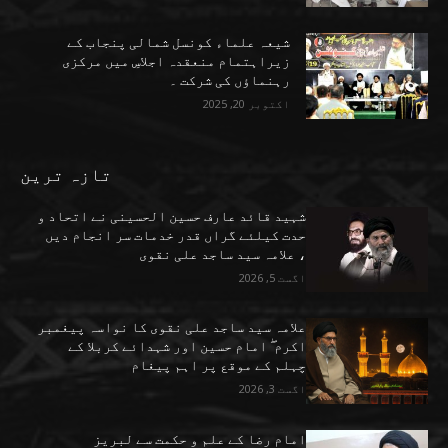
شیعہ علماء کونسل شمالی پنجاب کے
زیراہتمام منعقدہ اجلاسِ میں مرکزی
رہنماؤں کی شرکت ۔
اکتوبر 20, 2025
تازہ ترین
شہید قائد عارف حسین الحسینی نے اتحاد و
حدت کیلئے گراں قدر خدمات سر انجام دیں
، علامہ سید ساجد علی نقوی
اگست 5, 2026
علامہ سید ساجد علی نقوی کا نواسہ پیغمبر
اکرم ۖ امام حسین اور شہدائے کربلا کے
چہلم کے موقع پر اہم پیغام
اگست 3, 2026
امام رضا کے علم و حکمت سے لبریز