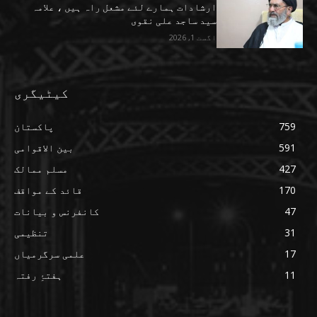
ارشادات ہمارے لئے مشعل راہ ہیں ، علامہ
سید ساجد علی نقوی
اگست 1, 2026
کیٹیگری
759
پاکستان
591
بین الاقوامی
427
مسلم ممالک
170
قائد کے مواقف
47
کانفرنس و بیانات
31
تنظیمی
17
علمی سرگرمیاں
11
ہفتۂِ رفتہ