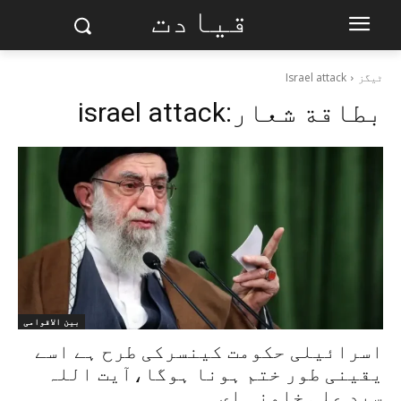
قیادت
ٹیگز
Israel attack
بطاقة شعار:
israel attack
بین الاقوامی
اسرائیلی حکومت کینسرکی طرح ہے اسے
یقینی طور ختم ہونا ہوگا،آیت اللہ
سید علی خامنہ ای