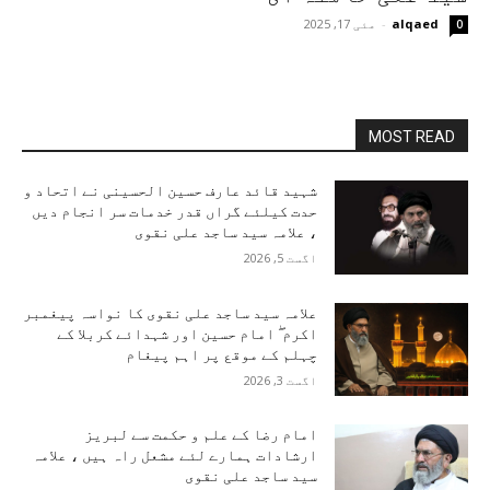
alqaed
-
مئی 17, 2025
0
MOST READ
شہید قائد عارف حسین الحسینی نے اتحاد و
حدت کیلئے گراں قدر خدمات سر انجام دیں
، علامہ سید ساجد علی نقوی
اگست 5, 2026
علامہ سید ساجد علی نقوی کا نواسہ پیغمبر
اکرم ۖ امام حسین اور شہدائے کربلا کے
چہلم کے موقع پر اہم پیغام
اگست 3, 2026
امام رضا کے علم و حکمت سے لبریز
ارشادات ہمارے لئے مشعل راہ ہیں ، علامہ
سید ساجد علی نقوی