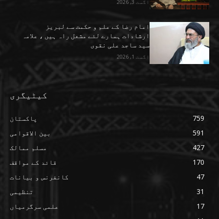
اگست 3, 2026
امام رضا کے علم و حکمت سے لبریز
ارشادات ہمارے لئے مشعل راہ ہیں ، علامہ
سید ساجد علی نقوی
اگست 1, 2026
کیٹیگری
759
پاکستان
591
بین الاقوامی
427
مسلم ممالک
170
قائد کے مواقف
47
کانفرنس و بیانات
31
تنظیمی
17
علمی سرگرمیاں