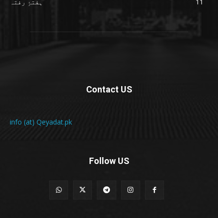
11
ہفتۂِ رفتہ
Contact US
info (at) Qeyadat.pk
Follow US