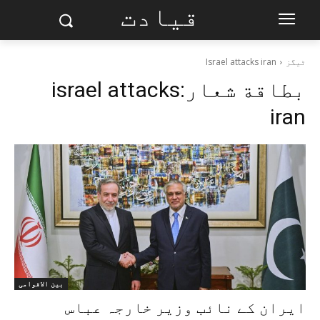
قیادت
ٹیگز
Israel attacks iran
بطاقة شعار:
israel attacks
iran
بین الاقوامی
ایران کے نائب وزیر خارجہ عباس