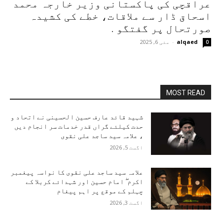
عراقچی کی پاکستانی وزیر خارجہ محمد
اسحاق ڈار سے ملاقات، خطے کی کشیدہ
صورتحال پر گفتگو .
alqaed
-
مئی 6, 2025
0
MOST READ
شہید قائد عارف حسین الحسینی نے اتحاد و
حدت کیلئے گراں قدر خدمات سر انجام دیں
، علامہ سید ساجد علی نقوی
اگست 5, 2026
علامہ سید ساجد علی نقوی کا نواسہ پیغمبر
اکرم ۖ امام حسین اور شہدائے کربلا کے
چہلم کے موقع پر اہم پیغام
اگست 3, 2026