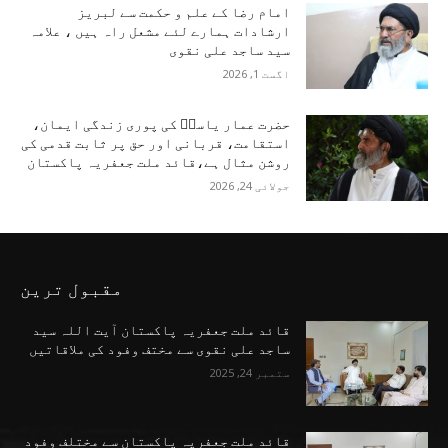
امام رضا کے علم و حکمت سے لبریز
ارشادات ہمارے لئے مشعل راہ ہیں ، علامہ
سید ساجد علی نقوی
اگست 1, 2026
حضرت عمار یاسرؑ کی پوری زندگی ایمان،
استقامت، قربانی اور حق پر ثابت قدمی کی
روشن مثال ہے،قائد ملت جعفریہ پاکستان
جولائی 24, 2026
مقبول ترین
قائد ملت جعفریہ پاکستان آیت اللہ سید
ساجد علی نقوی سے مختف وفود کی ملاقاتیں
ستمبر 24, 2025
قائد ملت جعفریہ پاکستان سے مختلف وفود