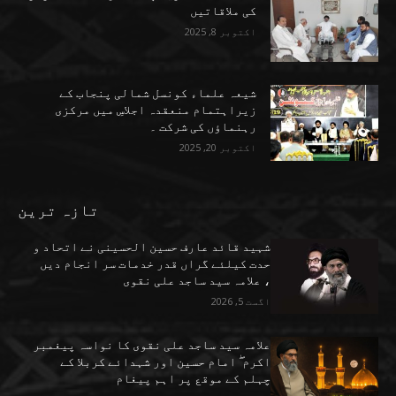
کی ملاقاتیں
اکتوبر 8, 2025
شیعہ علماء کونسل شمالی پنجاب کے
زیراہتمام منعقدہ اجلاسِ میں مرکزی
رہنماؤں کی شرکت ۔
اکتوبر 20, 2025
تازہ ترین
شہید قائد عارف حسین الحسینی نے اتحاد و
حدت کیلئے گراں قدر خدمات سر انجام دیں
، علامہ سید ساجد علی نقوی
اگست 5, 2026
علامہ سید ساجد علی نقوی کا نواسہ پیغمبر
اکرم ۖ امام حسین اور شہدائے کربلا کے
چہلم کے موقع پر اہم پیغام