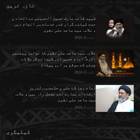
تازہ ترین
شہید قائد عارف حسین الحسینی نے اتحاد و
حدت کیلئے گراں قدر خدمات سر انجام دیں
، علامہ سید ساجد علی نقوی
اگست 5, 2026
علامہ سید ساجد علی نقوی کا نواسہ پیغمبر
اکرم ۖ امام حسین اور شہدائے کربلا کے
چہلم کے موقع پر اہم پیغام
اگست 3, 2026
امام رضا کے علم و حکمت سے لبریز
ارشادات ہمارے لئے مشعل راہ ہیں ، علامہ
سید ساجد علی نقوی
اگست 1, 2026
کیٹیگری