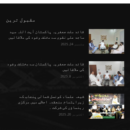
مقبول ترین
قائد ملت جعفریہ پاکستان آیت اللہ سید
ساجد علی نقوی سے مختف وفود کی ملاقاتیں
ستمبر 24, 2025
قائد ملت جعفریہ پاکستان سے مختلف وفود
کی ملاقاتیں
اکتوبر 8, 2025
شیعہ علماء کونسل شمالی پنجاب کے
زیراہتمام منعقدہ اجلاسِ میں مرکزی
رہنماؤں کی شرکت ۔
اکتوبر 20, 2025