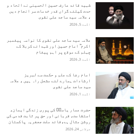
شہید قائد عارف حسین الحسینی نے اتحاد و
حدت کیلئے گراں قدر خدمات سر انجام دیں
، علامہ سید ساجد علی نقوی
اگست 5, 2026
علامہ سید ساجد علی نقوی کا نواسہ پیغمبر
اکرم ۖ امام حسین اور شہدائے کربلا کے
چہلم کے موقع پر اہم پیغام
اگست 3, 2026
امام رضا کے علم و حکمت سے لبریز
ارشادات ہمارے لئے مشعل راہ ہیں ، علامہ
سید ساجد علی نقوی
اگست 1, 2026
حضرت عمار یاسرؑ کی پوری زندگی ایمان،
استقامت، قربانی اور حق پر ثابت قدمی کی
روشن مثال ہے،قائد ملت جعفریہ پاکستان
جولائی 24, 2026