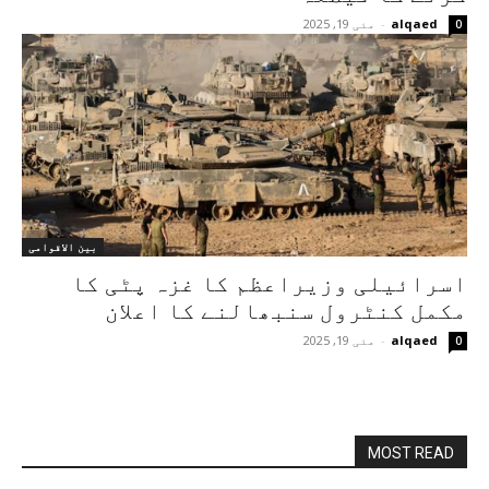
alqaed
-
مئی 19, 2025
0
بین الاقوامی
اسرائیلی وزیراعظم کا غزہ پٹی کا
مکمل کنٹرول سنبھالنے کا اعلان
alqaed
-
مئی 19, 2025
0
MOST READ