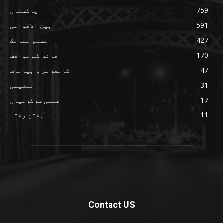
759
پاکستان
591
بین الاقوامی
427
مسلم ممالک
170
قائد کے مواقف
47
کانفرنس و بیانات
31
تنظیمی
17
علمی سرگرمیاں
11
ہفتۂِ رفتہ
Contact US