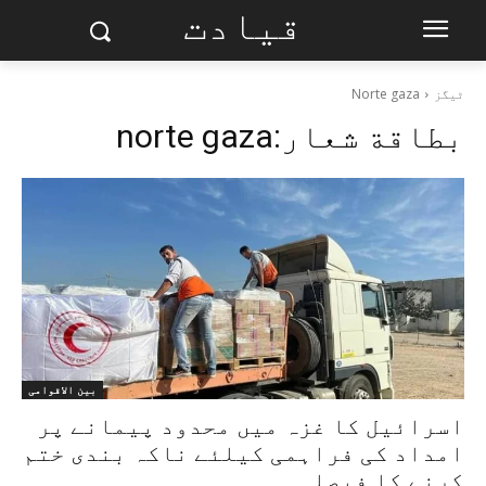
قیادت
ٹیگز
Norte gaza
بطاقة شعار:
norte gaza
بین الاقوامی
اسرائیل کا غزہ میں محدود پیمانے پر
امداد کی فراہمی کیلئے ناکہ بندی ختم
کرنے کا فیصلہ