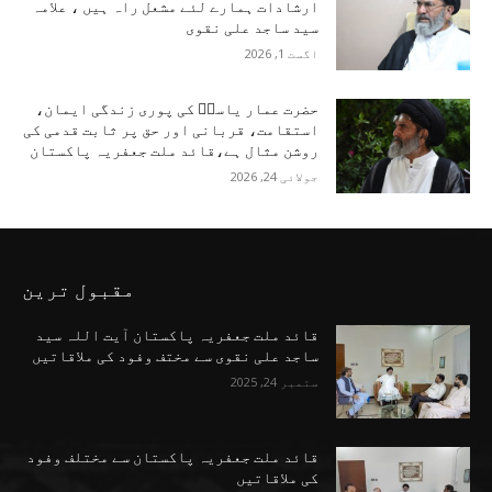
ارشادات ہمارے لئے مشعل راہ ہیں ، علامہ
سید ساجد علی نقوی
اگست 1, 2026
حضرت عمار یاسرؑ کی پوری زندگی ایمان،
استقامت، قربانی اور حق پر ثابت قدمی کی
روشن مثال ہے،قائد ملت جعفریہ پاکستان
جولائی 24, 2026
مقبول ترین
قائد ملت جعفریہ پاکستان آیت اللہ سید
ساجد علی نقوی سے مختف وفود کی ملاقاتیں
ستمبر 24, 2025
قائد ملت جعفریہ پاکستان سے مختلف وفود
کی ملاقاتیں