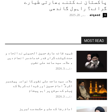
پاکستان نے کتنے بھارتی طیارے
گرائے؟ راہول گاندھی
alqaed
-
مئی 20, 2025
0
MOST READ
شہید قائد عارف حسین الحسینی نے اتحاد و
حدت کیلئے گراں قدر خدمات سر انجام دیں
، علامہ سید ساجد علی نقوی
اگست 5, 2026
علامہ سید ساجد علی نقوی کا نواسہ پیغمبر
اکرم ۖ امام حسین اور شہدائے کربلا کے
چہلم کے موقع پر اہم پیغام
اگست 3, 2026
امام رضا کے علم و حکمت سے لبریز