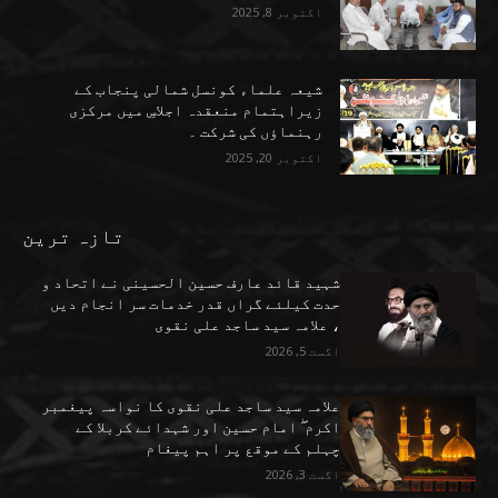
اکتوبر 8, 2025
شیعہ علماء کونسل شمالی پنجاب کے
زیراہتمام منعقدہ اجلاسِ میں مرکزی
رہنماؤں کی شرکت ۔
اکتوبر 20, 2025
تازہ ترین
شہید قائد عارف حسین الحسینی نے اتحاد و
حدت کیلئے گراں قدر خدمات سر انجام دیں
، علامہ سید ساجد علی نقوی
اگست 5, 2026
علامہ سید ساجد علی نقوی کا نواسہ پیغمبر
اکرم ۖ امام حسین اور شہدائے کربلا کے
چہلم کے موقع پر اہم پیغام
اگست 3, 2026