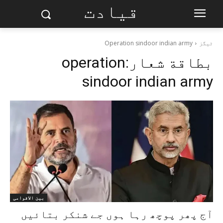
قیادت
ٹیگز
Operation sindoor indian army
بطاقة شعار:
operation
sindoor indian army
بین الاقوامی
آج پھر پوچھ رہا ہوں جے شنکر بتائیں