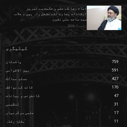
امام رضا کے علم و حکمت سے لبریز
ارشادات ہمارے لئے مشعل راہ ہیں ، علامہ
سید ساجد علی نقوی
اگست 1, 2026
کیٹیگری
759
پاکستان
591
بین الاقوامی
427
مسلم ممالک
170
قائد کے مواقف
47
کانفرنس و بیانات
31
تنظیمی
17
علمی سرگرمیاں
11
ہفتۂِ رفتہ