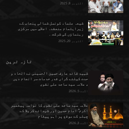
اکتوبر 8, 2025
شیعہ علماء کونسل شمالی پنجاب کے
زیراہتمام منعقدہ اجلاسِ میں مرکزی
رہنماؤں کی شرکت ۔
اکتوبر 20, 2025
تازہ ترین
شہید قائد عارف حسین الحسینی نے اتحاد و
حدت کیلئے گراں قدر خدمات سر انجام دیں
، علامہ سید ساجد علی نقوی
اگست 5, 2026
علامہ سید ساجد علی نقوی کا نواسہ پیغمبر
اکرم ۖ امام حسین اور شہدائے کربلا کے
چہلم کے موقع پر اہم پیغام
اگست 3, 2026