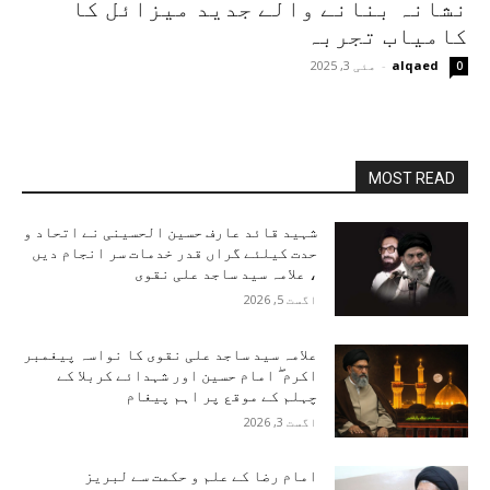
نشانہ بنانے والے جدید میزائل کا
کامیاب تجربہ
alqaed
-
مئی 3, 2025
0
MOST READ
شہید قائد عارف حسین الحسینی نے اتحاد و
حدت کیلئے گراں قدر خدمات سر انجام دیں
، علامہ سید ساجد علی نقوی
اگست 5, 2026
علامہ سید ساجد علی نقوی کا نواسہ پیغمبر
اکرم ۖ امام حسین اور شہدائے کربلا کے
چہلم کے موقع پر اہم پیغام
اگست 3, 2026
امام رضا کے علم و حکمت سے لبریز