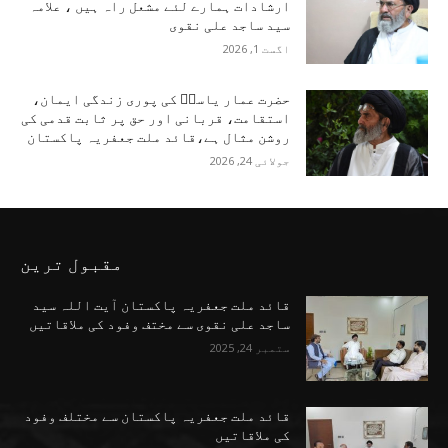
ارشادات ہمارے لئے مشعل راہ ہیں ، علامہ
سید ساجد علی نقوی
اگست 1, 2026
حضرت عمار یاسرؑ کی پوری زندگی ایمان،
استقامت، قربانی اور حق پر ثابت قدمی کی
روشن مثال ہے،قائد ملت جعفریہ پاکستان
جولائی 24, 2026
مقبول ترین
قائد ملت جعفریہ پاکستان آیت اللہ سید
ساجد علی نقوی سے مختف وفود کی ملاقاتیں
ستمبر 24, 2025
قائد ملت جعفریہ پاکستان سے مختلف وفود
کی ملاقاتیں