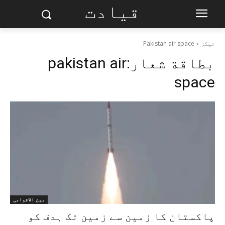
قیادت
ٹیگز
Pakistan air space
بطاقة شعار:
pakistan air
space
بین الاقوامی
پاکستان کا زمین سے زمین تک ہدف کو