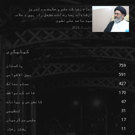
امام رضا کے علم و حکمت سے لبریز
ارشادات ہمارے لئے مشعل راہ ہیں ، علامہ
سید ساجد علی نقوی
اگست 1, 2026
کیٹیگری
759
پاکستان
591
بین الاقوامی
427
مسلم ممالک
170
قائد کے مواقف
47
کانفرنس و بیانات
31
تنظیمی
17
علمی سرگرمیاں
11
ہفتۂِ رفتہ