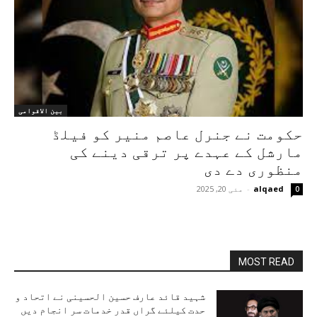
بین الاقوامی
حکومت نے جنرل عاصم منیر کو فیلڈ
مارشل کے عہدے پر ترقی دینے کی
منظوری دے دی
alqaed
-
مئی 20, 2025
0
MOST READ
شہید قائد عارف حسین الحسینی نے اتحاد و
حدت کیلئے گراں قدر خدمات سر انجام دیں