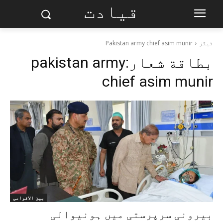
قیادت
ٹیگز
Pakistan army chief asim munir
بطاقة شعار:
pakistan army
chief asim munir
بین الاقوامی
بیرونی سرپرستی میں ہونیوالی