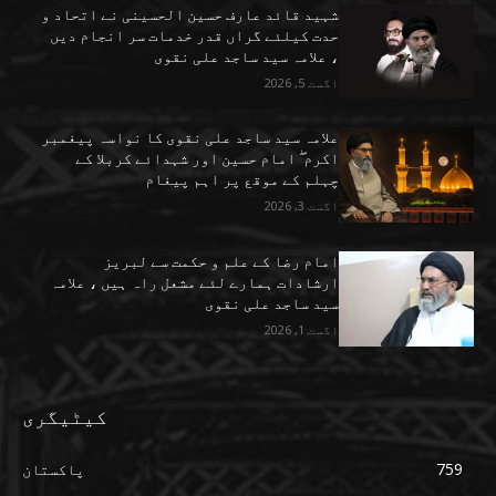
شہید قائد عارف حسین الحسینی نے اتحاد و
حدت کیلئے گراں قدر خدمات سر انجام دیں
، علامہ سید ساجد علی نقوی
اگست 5, 2026
علامہ سید ساجد علی نقوی کا نواسہ پیغمبر
اکرم ۖ امام حسین اور شہدائے کربلا کے
چہلم کے موقع پر اہم پیغام
اگست 3, 2026
امام رضا کے علم و حکمت سے لبریز
ارشادات ہمارے لئے مشعل راہ ہیں ، علامہ
سید ساجد علی نقوی
اگست 1, 2026
کیٹیگری
759
پاکستان