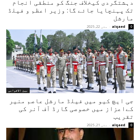
دہشتگردی کیخلاف جنگ کو منطقی انجام
تک پہنچایا جائے گا: وزیر اعظم و فیلڈ
مارشل
alqaed
-
مئی 22, 2025
0
بین الاقوامی
جی ایچ کیو میں فیلڈ مارشل عاصم منیر
کےاعزاز میں خصوصی گارڈ آف آنر کی
تقریب
alqaed
-
مئی 21, 2025
0