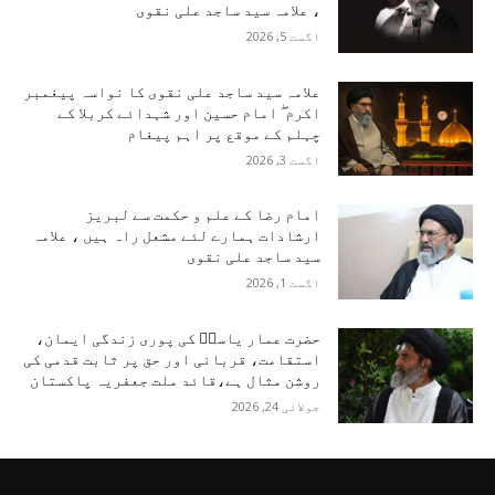
، علامہ سید ساجد علی نقوی
اگست 5, 2026
علامہ سید ساجد علی نقوی کا نواسہ پیغمبر
اکرم ۖ امام حسین اور شہدائے کربلا کے
چہلم کے موقع پر اہم پیغام
اگست 3, 2026
امام رضا کے علم و حکمت سے لبریز
ارشادات ہمارے لئے مشعل راہ ہیں ، علامہ
سید ساجد علی نقوی
اگست 1, 2026
حضرت عمار یاسرؑ کی پوری زندگی ایمان،
استقامت، قربانی اور حق پر ثابت قدمی کی
روشن مثال ہے،قائد ملت جعفریہ پاکستان
جولائی 24, 2026