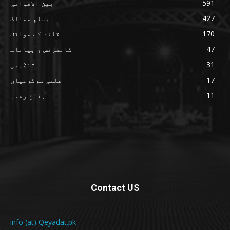
591
بین الاقوامی
427
مسلم ممالک
170
قائد کے مواقف
47
کانفرنس و بیانات
31
تنظیمی
17
علمی سرگرمیاں
11
ہفتۂِ رفتہ
Contact US
info (at) Qeyadat.pk