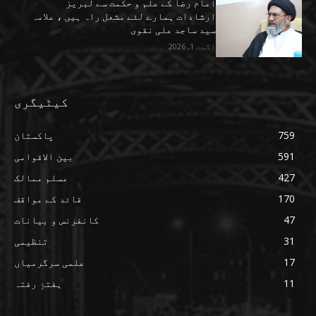
امام رضا کے علم و حکمت سے لبریز
ارشادات ہمارے لئے مشعل راہ ہیں ، علامہ
سید ساجد علی نقوی
اگست 1, 2026
کیٹیگری
759
پاکستان
591
بین الاقوامی
427
مسلم ممالک
170
قائد کے مواقف
47
کانفرنس و بیانات
31
تنظیمی
17
علمی سرگرمیاں
11
ہفتۂِ رفتہ