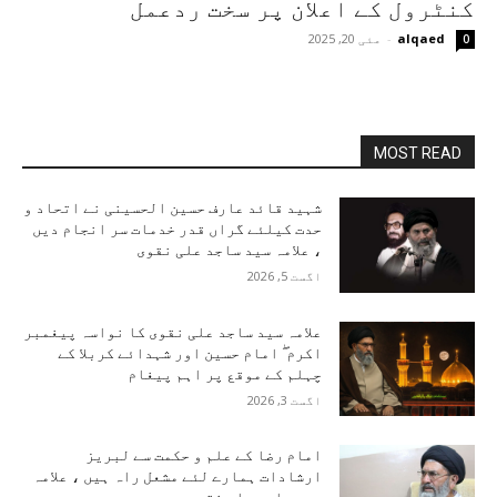
کنٹرول کے اعلان پر سخت ردعمل
alqaed
-
مئی 20, 2025
0
MOST READ
شہید قائد عارف حسین الحسینی نے اتحاد و
حدت کیلئے گراں قدر خدمات سر انجام دیں
، علامہ سید ساجد علی نقوی
اگست 5, 2026
علامہ سید ساجد علی نقوی کا نواسہ پیغمبر
اکرم ۖ امام حسین اور شہدائے کربلا کے
چہلم کے موقع پر اہم پیغام
اگست 3, 2026
امام رضا کے علم و حکمت سے لبریز
ارشادات ہمارے لئے مشعل راہ ہیں ، علامہ