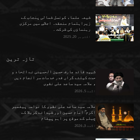
شیعہ علماء کونسل شمالی پنجاب کے
زیراہتمام منعقدہ اجلاسِ میں مرکزی
رہنماؤں کی شرکت ۔
اکتوبر 20, 2025
تازہ ترین
شہید قائد عارف حسین الحسینی نے اتحاد و
حدت کیلئے گراں قدر خدمات سر انجام دیں
، علامہ سید ساجد علی نقوی
اگست 5, 2026
علامہ سید ساجد علی نقوی کا نواسہ پیغمبر
اکرم ۖ امام حسین اور شہدائے کربلا کے
چہلم کے موقع پر اہم پیغام
اگست 3, 2026