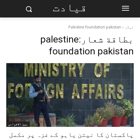
قیادت
ٹیگز
Palestine foundation pakistan
بطاقة شعار:
palestine
foundation pakistan
بین الاقوامی
پاکستان کا نیتن یاہو کے غزہ پر مکمل