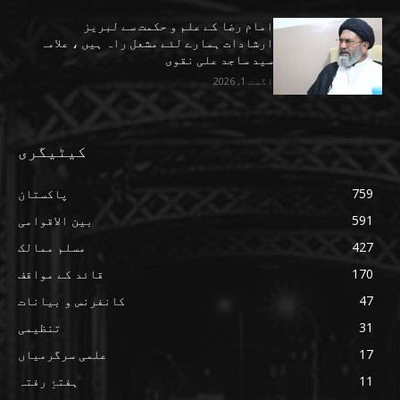
امام رضا کے علم و حکمت سے لبریز
ارشادات ہمارے لئے مشعل راہ ہیں ، علامہ
سید ساجد علی نقوی
اگست 1, 2026
کیٹیگری
759
پاکستان
591
بین الاقوامی
427
مسلم ممالک
170
قائد کے مواقف
47
کانفرنس و بیانات
31
تنظیمی
17
علمی سرگرمیاں
11
ہفتۂِ رفتہ