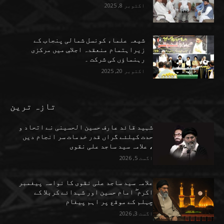
اکتوبر 8, 2025
شیعہ علماء کونسل شمالی پنجاب کے
زیراہتمام منعقدہ اجلاسِ میں مرکزی
رہنماؤں کی شرکت ۔
اکتوبر 20, 2025
تازہ ترین
شہید قائد عارف حسین الحسینی نے اتحاد و
حدت کیلئے گراں قدر خدمات سر انجام دیں
، علامہ سید ساجد علی نقوی
اگست 5, 2026
علامہ سید ساجد علی نقوی کا نواسہ پیغمبر
اکرم ۖ امام حسین اور شہدائے کربلا کے
چہلم کے موقع پر اہم پیغام
اگست 3, 2026