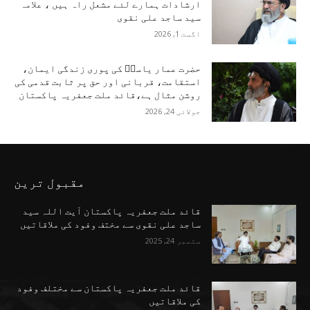
ارشادات ہمارے لئے مشعل راہ ہیں ، علامہ
سید ساجد علی نقوی
اگست 1, 2026
حضرت عمار یاسرؑ کی پوری زندگی ایمان،
استقامت، قربانی اور حق پر ثابت قدمی کی
روشن مثال ہے،قائد ملت جعفریہ پاکستان
جولائی 24, 2026
مقبول ترین
قائد ملت جعفریہ پاکستان آیت اللہ سید
ساجد علی نقوی سے مختف وفود کی ملاقاتیں
ستمبر 24, 2025
قائد ملت جعفریہ پاکستان سے مختلف وفود
کی ملاقاتیں