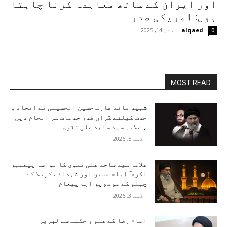
اور ایران کے ساتھ معاہدہ کرنا چاہتا
ہوں: امریکی صدر
alqaed
-
مئی 14, 2025
0
MOST READ
شہید قائد عارف حسین الحسینی نے اتحاد و
حدت کیلئے گراں قدر خدمات سر انجام دیں
، علامہ سید ساجد علی نقوی
اگست 5, 2026
علامہ سید ساجد علی نقوی کا نواسہ پیغمبر
اکرم ۖ امام حسین اور شہدائے کربلا کے
چہلم کے موقع پر اہم پیغام
اگست 3, 2026
امام رضا کے علم و حکمت سے لبریز