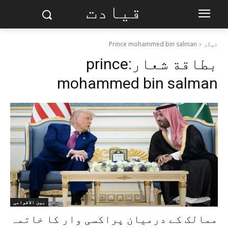
قیادت
ٹیگز
Prince mohammed bin salman
بطاقة شعار:
prince
mohammed bin salman
بین الاقوامی
ممالک کے درمیان پراکسی وار کا خاتمہ