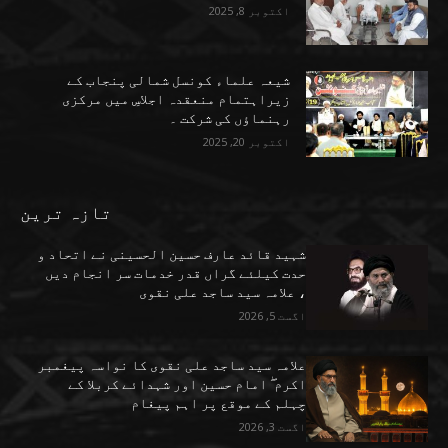
اکتوبر 8, 2025
شیعہ علماء کونسل شمالی پنجاب کے
زیراہتمام منعقدہ اجلاسِ میں مرکزی
رہنماؤں کی شرکت ۔
اکتوبر 20, 2025
تازہ ترین
شہید قائد عارف حسین الحسینی نے اتحاد و
حدت کیلئے گراں قدر خدمات سر انجام دیں
، علامہ سید ساجد علی نقوی
اگست 5, 2026
علامہ سید ساجد علی نقوی کا نواسہ پیغمبر
اکرم ۖ امام حسین اور شہدائے کربلا کے
چہلم کے موقع پر اہم پیغام
اگست 3, 2026