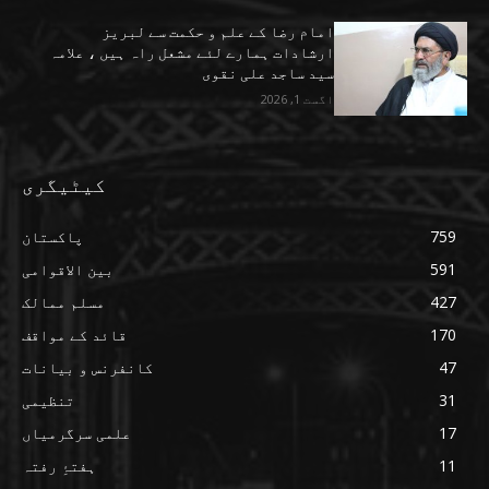
امام رضا کے علم و حکمت سے لبریز
ارشادات ہمارے لئے مشعل راہ ہیں ، علامہ
سید ساجد علی نقوی
اگست 1, 2026
کیٹیگری
759
پاکستان
591
بین الاقوامی
427
مسلم ممالک
170
قائد کے مواقف
47
کانفرنس و بیانات
31
تنظیمی
17
علمی سرگرمیاں
11
ہفتۂِ رفتہ