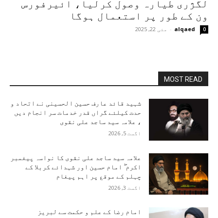
لگژری طیارہ وصول کرلیا، ائیرفورس
ون کے طور پر استعمال ہوگا
alqaed
-
مئی 22, 2025
0
MOST READ
شہید قائد عارف حسین الحسینی نے اتحاد و
حدت کیلئے گراں قدر خدمات سر انجام دیں
، علامہ سید ساجد علی نقوی
اگست 5, 2026
علامہ سید ساجد علی نقوی کا نواسہ پیغمبر
اکرم ۖ امام حسین اور شہدائے کربلا کے
چہلم کے موقع پر اہم پیغام
اگست 3, 2026
امام رضا کے علم و حکمت سے لبریز