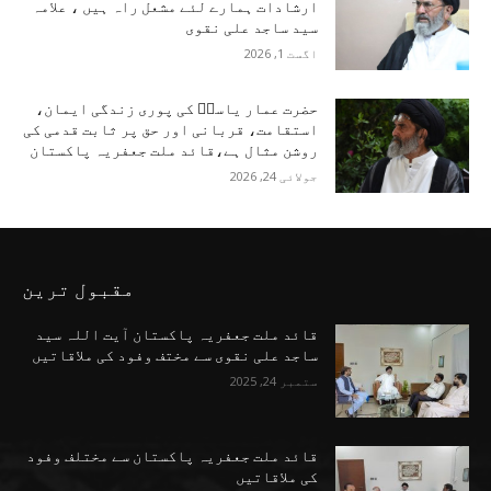
ارشادات ہمارے لئے مشعل راہ ہیں ، علامہ
سید ساجد علی نقوی
اگست 1, 2026
حضرت عمار یاسرؑ کی پوری زندگی ایمان،
استقامت، قربانی اور حق پر ثابت قدمی کی
روشن مثال ہے،قائد ملت جعفریہ پاکستان
جولائی 24, 2026
مقبول ترین
قائد ملت جعفریہ پاکستان آیت اللہ سید
ساجد علی نقوی سے مختف وفود کی ملاقاتیں
ستمبر 24, 2025
قائد ملت جعفریہ پاکستان سے مختلف وفود
کی ملاقاتیں