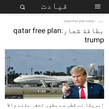
قیادت
ٹیگز
Qatar free plan trump
بطاقة شعار:
qatar free plan
trump
بین الاقوامی
امریکا نے قطر سے بطور تحفہ ملنے والا