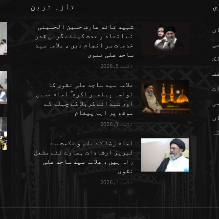
ی
تازہ ترین
شہید قائد عارف حسین الحسینی
ن
نے اتحاد و حدت کیلئے گراں قدر
می
خدمات سر انجام دیں ، علامہ سید
ساجد علی نقوی
ک
اگست 5, 2026
ف
علامہ سید ساجد علی نقوی کا
ت
نواسہ پیغمبر اکرم ۖ امام حسین
ی
اور شہدائے کربلا کے چہلم کے
موقع پر اہم پیغام
ں
اگست 3, 2026
تہ
امام رضا کے علم و حکمت سے
لبریز ارشادات ہمارے لئے مشعل
راہ ہیں ، علامہ سید ساجد علی
نقوی
اگست 1, 2026