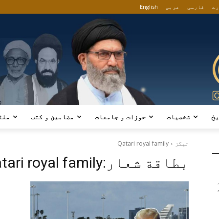
رے
فارسی
عربی
English
یخ
شخصیات
حوزات و جامعات
مضامین و کتب
ملٹ
ٹیگز
Qatari royal family
بطاقة شعار:
tari royal family