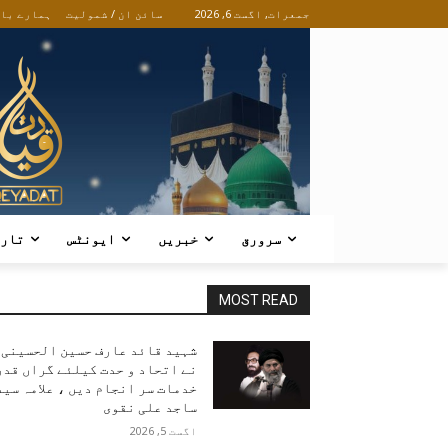
جمعرات, اگست 6, 2026
سائن ان / شمولیت
ہمارے با
سرورق
خبریں
ایونٹس
تار
MOST READ
شہید قائد عارف حسین الحسینی
نے اتحاد و حدت کیلئے گراں قدر
خدمات سر انجام دیں ، علامہ سید
ساجد علی نقوی
اگست 5, 2026