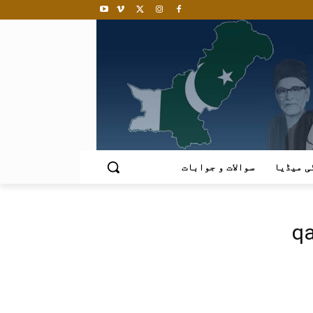
ی میڈیا
سوالات و جوابات
qa