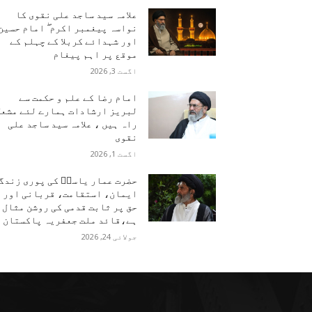
علامہ سید ساجد علی نقوی کا
نواسہ پیغمبر اکرم ۖ امام حسین
اور شہدائے کربلا کے چہلم کے
موقع پر اہم پیغام
اگست 3, 2026
امام رضا کے علم و حکمت سے
لبریز ارشادات ہمارے لئے مشعل
راہ ہیں ، علامہ سید ساجد علی
نقوی
اگست 1, 2026
حضرت عمار یاسرؑ کی پوری زندگ
ایمان، استقامت، قربانی اور
حق پر ثابت قدمی کی روشن مثال
ہے،قائد ملت جعفریہ پاکستان
جولائی 24, 2026