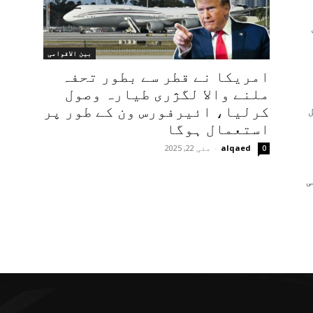
بین الاقوامی
امریکا نے قطر سے بطور تحفہ
ملنے والا لگژری طیارہ وصول
کرلیا، ائیرفورس ون کے طور پر
استعمال ہوگا
alqaed
-
مئی 22, 2025
0
ی