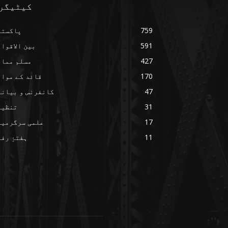
کیٹیگر
759
پاکستا
591
بین الاقوا
427
مسلم ممال
170
قائد کے مواق
47
کانفرنس و بیانا
31
تنظیم
17
علمی سرگرمیا
11
ہفتۂِ رف