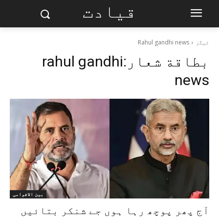
قیادت
ٹیگز
Rahul gandhi news
بطاقة شعار:
rahul gandhi
news
بین الاقوامی
آج پھر پوچھ رہا ہوں جے شنکر بتائیں