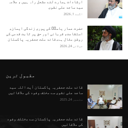
ارشادات ہمارے لئے مشعل راہ ہیں ، علامہ
سید ساجد علی نقوی
اگست 1, 2026
حضرت عمار یاسرؑ کی پوری زندگی ایمان،
استقامت، قربانی اور حق پر ثابت قدمی کی
روشن مثال ہے،قائد ملت جعفریہ پاکستان
جولائی 24, 2026
مقبول ترین
قائد ملت جعفریہ پاکستان آیت اللہ سید
ساجد علی نقوی سے مختف وفود کی ملاقاتیں
ستمبر 24, 2025
قائد ملت جعفریہ پاکستان سے مختلف وفود
کی ملاقاتیں