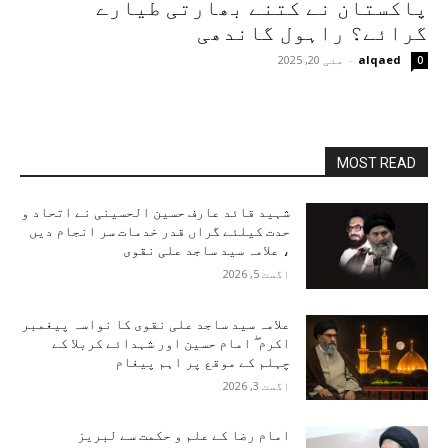
پاکستان نے کتنے بھارتی طیارے
گرائے؟ راہول گاندھی
alqaed
-
مئی 20, 2025
0
MOST READ
شہید قائد عارف حسین الحسینی نے اتحاد و
حدت کیلئے گراں قدر خدمات سر انجام دیں
، علامہ سید ساجد علی نقوی
اگست 5, 2026
علامہ سید ساجد علی نقوی کا نواسہ پیغمبر
اکرم ۖ امام حسین اور شہدائے کربلا کے
چہلم کے موقع پر اہم پیغام
اگست 3, 2026
امام رضا کے علم و حکمت سے لبریز