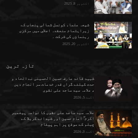
اکتوبر 8, 2025
شیعہ علماء کونسل شمالی پنجاب کے
زیراہتمام منعقدہ اجلاسِ میں مرکزی
رہنماؤں کی شرکت ۔
اکتوبر 20, 2025
تازہ ترین
شہید قائد عارف حسین الحسینی نے اتحاد و
حدت کیلئے گراں قدر خدمات سر انجام دیں
، علامہ سید ساجد علی نقوی
اگست 5, 2026
علامہ سید ساجد علی نقوی کا نواسہ پیغمبر
اکرم ۖ امام حسین اور شہدائے کربلا کے
چہلم کے موقع پر اہم پیغام
اگست 3, 2026