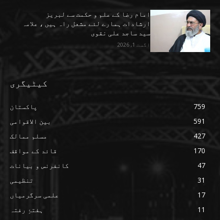
امام رضا کے علم و حکمت سے لبریز
ارشادات ہمارے لئے مشعل راہ ہیں ، علامہ
سید ساجد علی نقوی
اگست 1, 2026
کیٹیگری
759
پاکستان
591
بین الاقوامی
427
مسلم ممالک
170
قائد کے مواقف
47
کانفرنس و بیانات
31
تنظیمی
17
علمی سرگرمیاں
11
ہفتۂِ رفتہ