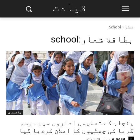
قیادت
ٹیگز
School
بطاقة شعار:
school
پاکستان
پنجاب کے تعلیمی اداروں میں موسم
گرما کی چھٹیوں کا اعلان کردیا گیا
alqaed
-
مئی 20, 2025
0