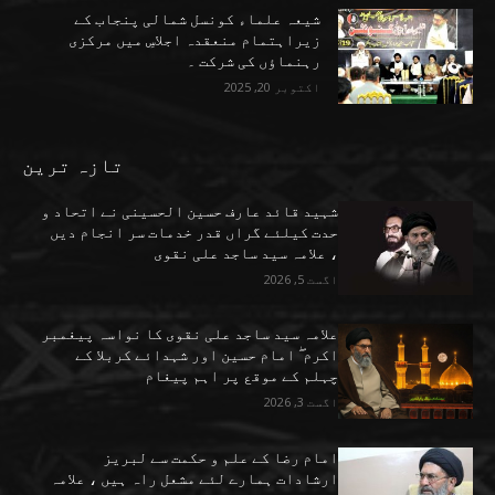
شیعہ علماء کونسل شمالی پنجاب کے
زیراہتمام منعقدہ اجلاسِ میں مرکزی
رہنماؤں کی شرکت ۔
اکتوبر 20, 2025
تازہ ترین
شہید قائد عارف حسین الحسینی نے اتحاد و
حدت کیلئے گراں قدر خدمات سر انجام دیں
، علامہ سید ساجد علی نقوی
اگست 5, 2026
علامہ سید ساجد علی نقوی کا نواسہ پیغمبر
اکرم ۖ امام حسین اور شہدائے کربلا کے
چہلم کے موقع پر اہم پیغام
اگست 3, 2026
امام رضا کے علم و حکمت سے لبریز
ارشادات ہمارے لئے مشعل راہ ہیں ، علامہ