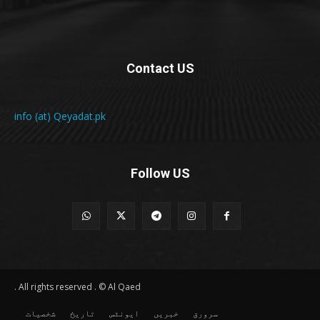
Contact US
info (at) Qeyadat.pk
Follow US
All rights reserved . © Al Qaed .
سرورق
خبریں
ایونٹس
تاریخ
شخصیات