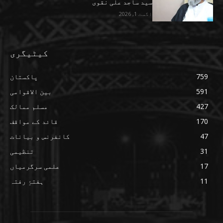
سید ساجد علی نقوی
اگست 1, 2026
کیٹیگری
759
پاکستان
591
بین الاقوامی
427
مسلم ممالک
170
قائد کے مواقف
47
کانفرنس و بیانات
31
تنظیمی
17
علمی سرگرمیاں
11
ہفتۂِ رفتہ