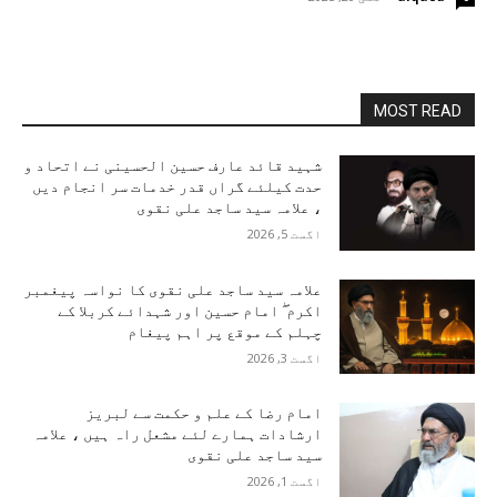
MOST READ
شہید قائد عارف حسین الحسینی نے اتحاد و
حدت کیلئے گراں قدر خدمات سر انجام دیں
، علامہ سید ساجد علی نقوی
اگست 5, 2026
علامہ سید ساجد علی نقوی کا نواسہ پیغمبر
اکرم ۖ امام حسین اور شہدائے کربلا کے
چہلم کے موقع پر اہم پیغام
اگست 3, 2026
امام رضا کے علم و حکمت سے لبریز
ارشادات ہمارے لئے مشعل راہ ہیں ، علامہ
سید ساجد علی نقوی
اگست 1, 2026