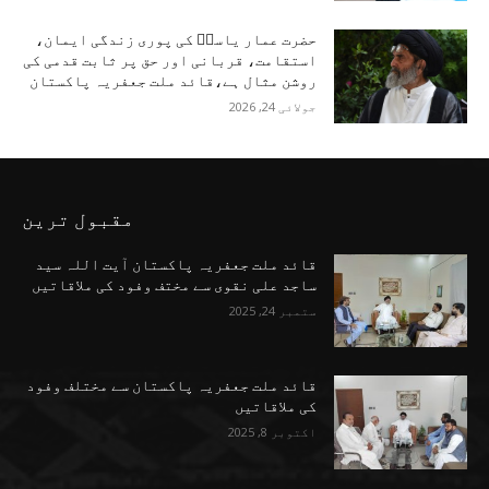
حضرت عمار یاسرؑ کی پوری زندگی ایمان،
استقامت، قربانی اور حق پر ثابت قدمی کی
روشن مثال ہے،قائد ملت جعفریہ پاکستان
جولائی 24, 2026
مقبول ترین
قائد ملت جعفریہ پاکستان آیت اللہ سید
ساجد علی نقوی سے مختف وفود کی ملاقاتیں
ستمبر 24, 2025
قائد ملت جعفریہ پاکستان سے مختلف وفود
کی ملاقاتیں
اکتوبر 8, 2025