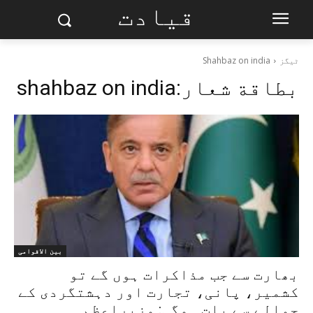
قیادت
ٹیگز
Shahbaz on india
بطاقة شعار:
shahbaz on india
بین الاقوامی
بھارت سے جب مذاکرات ہوں گے تو
کشمیر، پانی، تجارت اور دہشتگردی کے
حوالے سے بات ہوگی: وزیراعظم