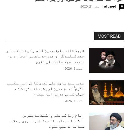
alqaed
-
مئی 21, 2025
0
MOST READ
شہید قائد عارف حسین الحسینی نے اتحاد و
حدت کیلئے گراں قدر خدمات سر انجام دیں
، علامہ سید ساجد علی نقوی
اگست 5, 2026
علامہ سید ساجد علی نقوی کا نواسہ پیغمبر
اکرم ۖ امام حسین اور شہدائے کربلا کے
چہلم کے موقع پر اہم پیغام
اگست 3, 2026
امام رضا کے علم و حکمت سے لبریز
ارشادات ہمارے لئے مشعل راہ ہیں ، علامہ
سید ساجد علی نقوی