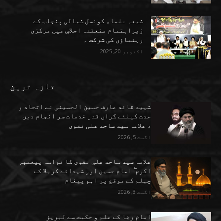
شیعہ علماء کونسل شمالی پنجاب کے
زیراہتمام منعقدہ اجلاسِ میں مرکزی
رہنماؤں کی شرکت ۔
اکتوبر 20, 2025
تازہ ترین
شہید قائد عارف حسین الحسینی نے اتحاد و
حدت کیلئے گراں قدر خدمات سر انجام دیں
، علامہ سید ساجد علی نقوی
اگست 5, 2026
علامہ سید ساجد علی نقوی کا نواسہ پیغمبر
اکرم ۖ امام حسین اور شہدائے کربلا کے
چہلم کے موقع پر اہم پیغام
اگست 3, 2026
امام رضا کے علم و حکمت سے لبریز