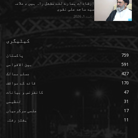
ارشادات ہمارے لئے مشعل راہ ہیں ، علامہ
سید ساجد علی نقوی
اگست 1, 2026
کیٹیگری
759
پاکستان
591
بین الاقوامی
427
مسلم ممالک
170
قائد کے مواقف
47
کانفرنس و بیانات
31
تنظیمی
17
علمی سرگرمیاں
11
ہفتۂِ رفتہ