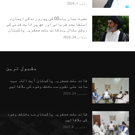
اگست 1, 2026
حضرت عمار یاسرؑ کی پوری زندگی ایمان،
استقامت، قربانی اور حق پر ثابت قدمی کی
روشن مثال ہے،قائد ملت جعفریہ پاکستان
جولائی 24, 2026
مقبول ترین
قائد ملت جعفریہ پاکستان آیت اللہ سید
ساجد علی نقوی سے مختف وفود کی ملاقاتیں
ستمبر 24, 2025
قائد ملت جعفریہ پاکستان سے مختلف وفود
کی ملاقاتیں
اکتوبر 8, 2025