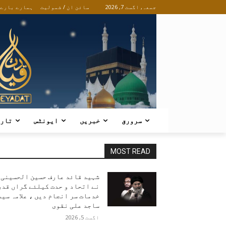
جمعہ, اگست 7, 2026
سائن ان / شمولیت
ہمارے بارے
سرورق
خبریں
ایونٹس
تار
MOST READ
شہید قائد عارف حسین الحسینی
نے اتحاد و حدت کیلئے گراں قدر
خدمات سر انجام دیں ، علامہ سید
ساجد علی نقوی
اگست 5, 2026