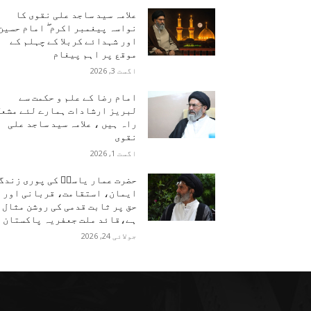
علامہ سید ساجد علی نقوی کا
نواسہ پیغمبر اکرم ۖ امام حسین
اور شہدائے کربلا کے چہلم کے
موقع پر اہم پیغام
اگست 3, 2026
امام رضا کے علم و حکمت سے
لبریز ارشادات ہمارے لئے مشعل
راہ ہیں ، علامہ سید ساجد علی
نقوی
اگست 1, 2026
حضرت عمار یاسرؑ کی پوری زندگ
ایمان، استقامت، قربانی اور
حق پر ثابت قدمی کی روشن مثال
ہے،قائد ملت جعفریہ پاکستان
جولائی 24, 2026