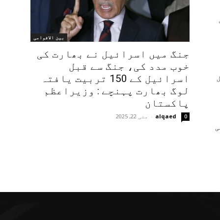
بین الاقوامی
جنگ میں اسرائیل نے بھارت کی
خوب مدد کی، جنگ سے قبل
اسرائیل کے 150 تربیت یافتہ
لوگ بھارت پہنچے : وزیراعظم
پاکستان
alqaed
-
مئی 22, 2025
0
ی