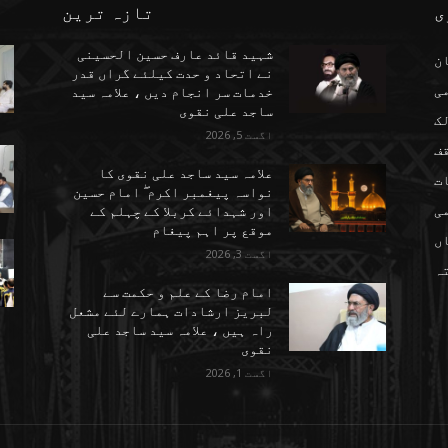
ی
تازہ ترین
شہید قائد عارف حسین الحسینی
ن
نے اتحاد و حدت کیلئے گراں قدر
می
خدمات سر انجام دیں ، علامہ سید
ساجد علی نقوی
ک
اگست 5, 2026
ف
علامہ سید ساجد علی نقوی کا
ت
نواسہ پیغمبر اکرم ۖ امام حسین
ی
اور شہدائے کربلا کے چہلم کے
موقع پر اہم پیغام
ں
اگست 3, 2026
تہ
امام رضا کے علم و حکمت سے
لبریز ارشادات ہمارے لئے مشعل
راہ ہیں ، علامہ سید ساجد علی
نقوی
اگست 1, 2026