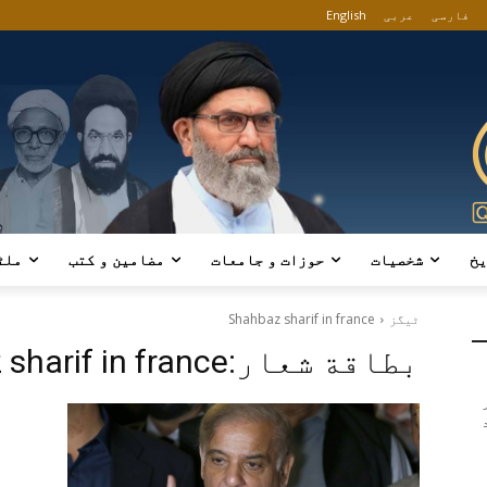
فارسی
عربی
English
یخ
شخصیات
حوزات و جامعات
مضامین و کتب
ملٹ
ٹیگز
Shahbaz sharif in france
بطاقة شعار:
sharif in france