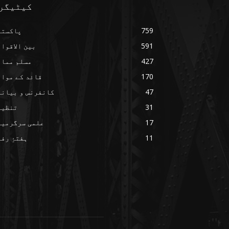
کیٹیگر
759
پاکستا
591
بین الاقوا
427
مسلم ممال
170
قائد کے مواق
47
کانفرنس و بیانا
31
تنظیم
17
علمی سرگرمیا
11
ہفتۂِ رف