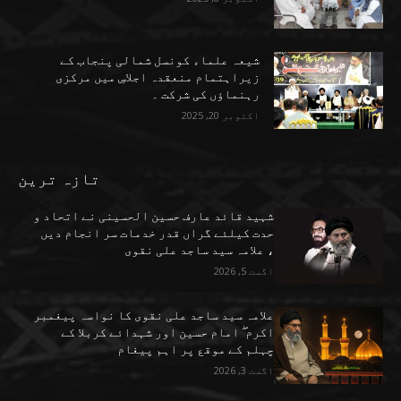
شیعہ علماء کونسل شمالی پنجاب کے
زیراہتمام منعقدہ اجلاسِ میں مرکزی
رہنماؤں کی شرکت ۔
اکتوبر 20, 2025
تازہ ترین
شہید قائد عارف حسین الحسینی نے اتحاد و
حدت کیلئے گراں قدر خدمات سر انجام دیں
، علامہ سید ساجد علی نقوی
اگست 5, 2026
علامہ سید ساجد علی نقوی کا نواسہ پیغمبر
اکرم ۖ امام حسین اور شہدائے کربلا کے
چہلم کے موقع پر اہم پیغام
اگست 3, 2026