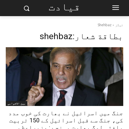
قیادت
ٹیگز
Shehbaz
بطاقة شعار:
shehbaz
بین الاقوامی
جنگ میں اسرائیل نے بھارت کی خوب مدد
کی، جنگ سے قبل اسرائیل کے 150 تربیت
یافتہ لوگ بھارت پہنچے : وزیراعظم