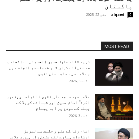
پاکستان
alqaed
-
مئی 22, 2025
0
MOST READ
شہید قائد عارف حسین الحسینی نے اتحاد و
حدت کیلئے گراں قدر خدمات سر انجام دیں
، علامہ سید ساجد علی نقوی
اگست 5, 2026
علامہ سید ساجد علی نقوی کا نواسہ پیغمبر
اکرم ۖ امام حسین اور شہدائے کربلا کے
چہلم کے موقع پر اہم پیغام
اگست 3, 2026
امام رضا کے علم و حکمت سے لبریز
ارشادات ہمارے لئے مشعل راہ ہیں ، علامہ