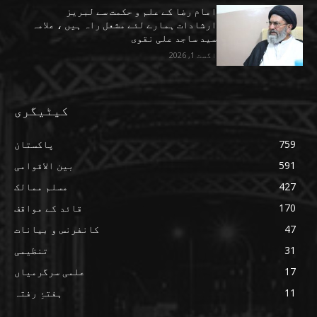
امام رضا کے علم و حکمت سے لبریز
ارشادات ہمارے لئے مشعل راہ ہیں ، علامہ
سید ساجد علی نقوی
اگست 1, 2026
کیٹیگری
759
پاکستان
591
بین الاقوامی
427
مسلم ممالک
170
قائد کے مواقف
47
کانفرنس و بیانات
31
تنظیمی
17
علمی سرگرمیاں
11
ہفتۂِ رفتہ