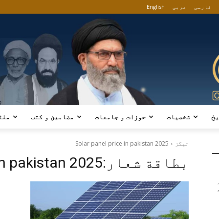
فارسی
عربی
English
یخ
شخصیات
حوزات و جامعات
مضامین و کتب
ملٹ
ٹیگز
Solar panel price in pakistan 2025
بطاقة شعار:
in pakistan 2025