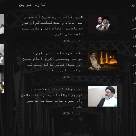
ی
تازہ ترین
شہید قائد عارف حسین الحسینی
ن
نے اتحاد و حدت کیلئے گراں قدر
می
خدمات سر انجام دیں ، علامہ سید
ساجد علی نقوی
ک
اگست 5, 2026
ف
علامہ سید ساجد علی نقوی کا
ت
نواسہ پیغمبر اکرم ۖ امام حسین
ی
اور شہدائے کربلا کے چہلم کے
موقع پر اہم پیغام
ں
اگست 3, 2026
تہ
امام رضا کے علم و حکمت سے
لبریز ارشادات ہمارے لئے مشعل
راہ ہیں ، علامہ سید ساجد علی
نقوی
اگست 1, 2026