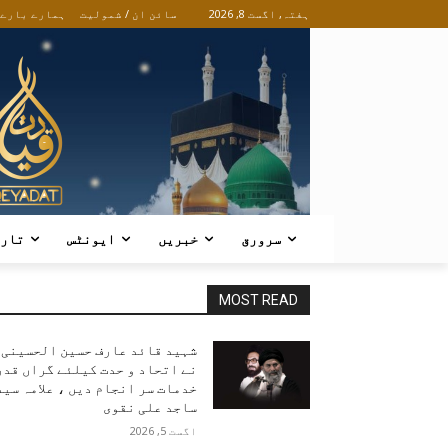
ہفتہ, اگست 8, 2026
سائن ان / شمولیت
ہمارے بارے
سرورق
خبریں
ایونٹس
تار
MOST READ
شہید قائد عارف حسین الحسینی
نے اتحاد و حدت کیلئے گراں قدر
خدمات سر انجام دیں ، علامہ سید
ساجد علی نقوی
اگست 5, 2026