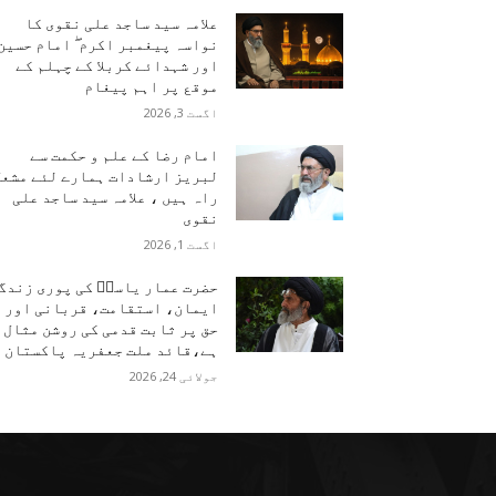
علامہ سید ساجد علی نقوی کا
نواسہ پیغمبر اکرم ۖ امام حسین
اور شہدائے کربلا کے چہلم کے
موقع پر اہم پیغام
اگست 3, 2026
امام رضا کے علم و حکمت سے
لبریز ارشادات ہمارے لئے مشعل
راہ ہیں ، علامہ سید ساجد علی
نقوی
اگست 1, 2026
حضرت عمار یاسرؑ کی پوری زندگ
ایمان، استقامت، قربانی اور
حق پر ثابت قدمی کی روشن مثال
ہے،قائد ملت جعفریہ پاکستان
جولائی 24, 2026