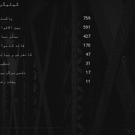
کیٹیگر
759
پاکستا
591
بین الاقوا
427
مسلم ممال
170
قائد کے مواق
47
کانفرنس و بیانا
31
تنظیم
17
علمی سرگرمیا
11
ہفتۂِ رف