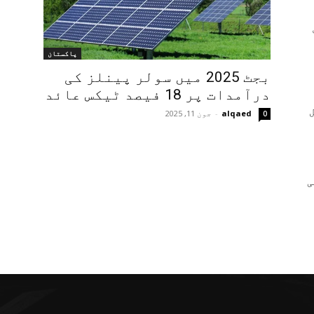
پاکستان
بجٹ 2025 میں سولر پینلز کی
درآمدات پر 18 فیصد ٹیکس عائد
alqaed
-
جون 11, 2025
0
ی