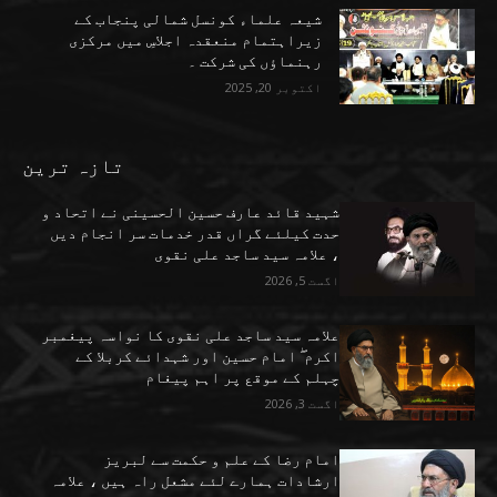
شیعہ علماء کونسل شمالی پنجاب کے
زیراہتمام منعقدہ اجلاسِ میں مرکزی
رہنماؤں کی شرکت ۔
اکتوبر 20, 2025
تازہ ترین
شہید قائد عارف حسین الحسینی نے اتحاد و
حدت کیلئے گراں قدر خدمات سر انجام دیں
، علامہ سید ساجد علی نقوی
اگست 5, 2026
علامہ سید ساجد علی نقوی کا نواسہ پیغمبر
اکرم ۖ امام حسین اور شہدائے کربلا کے
چہلم کے موقع پر اہم پیغام
اگست 3, 2026
امام رضا کے علم و حکمت سے لبریز
ارشادات ہمارے لئے مشعل راہ ہیں ، علامہ