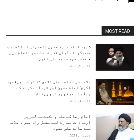
MOST READ
شہید قائد عارف حسین الحسینی نے اتحاد و
حدت کیلئے گراں قدر خدمات سر انجام دیں
، علامہ سید ساجد علی نقوی
اگست 5, 2026
علامہ سید ساجد علی نقوی کا نواسہ پیغمبر
اکرم ۖ امام حسین اور شہدائے کربلا کے
چہلم کے موقع پر اہم پیغام
اگست 3, 2026
امام رضا کے علم و حکمت سے لبریز
ارشادات ہمارے لئے مشعل راہ ہیں ، علامہ
سید ساجد علی نقوی
اگست 1, 2026