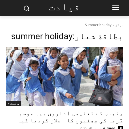
قیادت
ٹیگز
Summer holiday
بطاقة شعار:
summer holiday
پاکستان
پنجاب کے تعلیمی اداروں میں موسم
گرما کی چھٹیوں کا اعلان کردیا گیا
alqaed
-
مئی 20, 2025
0