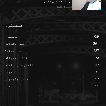
سید ساجد علی نقوی
اگست 1, 2026
کیٹیگری
759
پاکستان
591
بین الاقوامی
427
مسلم ممالک
170
قائد کے مواقف
47
کانفرنس و بیانات
31
تنظیمی
17
علمی سرگرمیاں
11
ہفتۂِ رفتہ