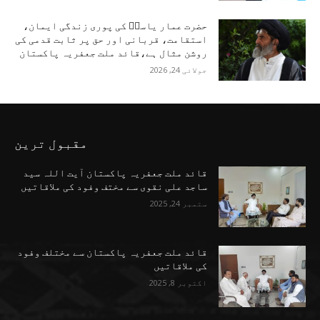
حضرت عمار یاسرؑ کی پوری زندگی ایمان،
استقامت، قربانی اور حق پر ثابت قدمی کی
روشن مثال ہے،قائد ملت جعفریہ پاکستان
جولائی 24, 2026
مقبول ترین
قائد ملت جعفریہ پاکستان آیت اللہ سید
ساجد علی نقوی سے مختف وفود کی ملاقاتیں
ستمبر 24, 2025
قائد ملت جعفریہ پاکستان سے مختلف وفود
کی ملاقاتیں
اکتوبر 8, 2025