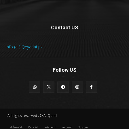
Contact US
info (at) Qeyadat.pk
Follow US
All rights reserved . © Al Qaed .
سرورق
خبریں
ایونٹس
تاریخ
شخصیات