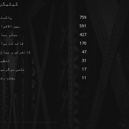
کیٹیگر
759
پاکستا
591
بین الاقوا
427
مسلم ممال
170
قائد کے مواق
47
کانفرنس و بیانا
31
تنظیم
17
علمی سرگرمیا
11
ہفتۂِ رف