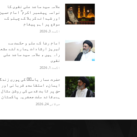
علامہ سید ساجد علی نقوی کا
نواسہ پیغمبر اکرم ۖ امام حسین
اور شہدائے کربلا کے چہلم کے
موقع پر اہم پیغام
اگست 3, 2026
امام رضا کے علم و حکمت سے
لبریز ارشادات ہمارے لئے مشعل
راہ ہیں ، علامہ سید ساجد علی
نقوی
اگست 1, 2026
حضرت عمار یاسرؑ کی پوری زندگ
ایمان، استقامت، قربانی اور
حق پر ثابت قدمی کی روشن مثال
ہے،قائد ملت جعفریہ پاکستان
جولائی 24, 2026