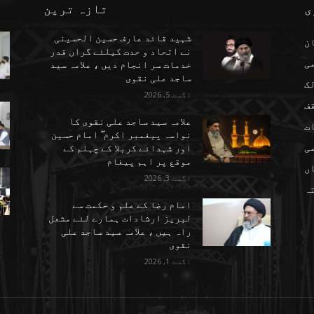
ی
تازہ ترین
شہید قائد عارف حسین الحسینی
ن
نے اتحاد و حدت کیلئے گراں قدر
می
خدمات سر انجام دیں ، علامہ سید
ساجد علی نقوی
ک
اگست 5, 2026
ف
علامہ سید ساجد علی نقوی کا
ت
نواسہ پیغمبر اکرم ۖ امام حسین
ی
اور شہدائے کربلا کے چہلم کے
موقع پر اہم پیغام
ں
اگست 3, 2026
تہ
امام رضا کے علم و حکمت سے
لبریز ارشادات ہمارے لئے مشعل
راہ ہیں ، علامہ سید ساجد علی
نقوی
اگست 1, 2026