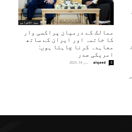
بین الاقوامی
ممالک کے درمیان پراکسی وار
کا خاتمہ اور ایران کے ساتھ
معاہدہ کرنا چاہتا ہوں:
امریکی صدر
alqaed
-
مئی 14, 2025
0
ی