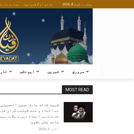
ہفتہ, اگست 8, 2026
سائن ان / شمولیت
ہمارے بارے
سرورق
خبریں
ایونٹس
تار
MOST READ
شہید قائد عارف حسین الحسینی
نے اتحاد و حدت کیلئے گراں قدر
خدمات سر انجام دیں ، علامہ سید
ساجد علی نقوی
اگست 5, 2026