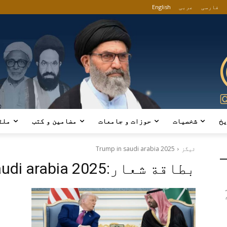
فارسی
عربی
English
یخ
شخصیات
حوزات و جامعات
مضامین و کتب
ملٹ
ٹیگز
Trump in saudi arabia 2025
بطاقة شعار:
audi arabia 2025