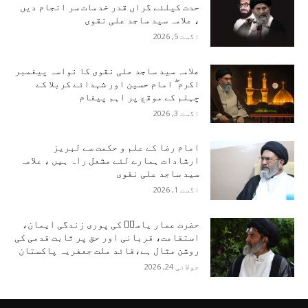
حدت کیلئے گراں قدر خدمات سر انجام دیں
، علامہ سید ساجد علی نقوی
اگست 5, 2026
علامہ سید ساجد علی نقوی کا نواسہ پیغمبر
اکرم ۖ امام حسین اور شہدائے کربلا کے
چہلم کے موقع پر اہم پیغام
اگست 3, 2026
امام رضا کے علم و حکمت سے لبریز
ارشادات ہمارے لئے مشعل راہ ہیں ، علامہ
سید ساجد علی نقوی
اگست 1, 2026
حضرت عمار یاسرؑ کی پوری زندگی ایمان،
استقامت، قربانی اور حق پر ثابت قدمی کی
روشن مثال ہے،قائد ملت جعفریہ پاکستان
جولائی 24, 2026