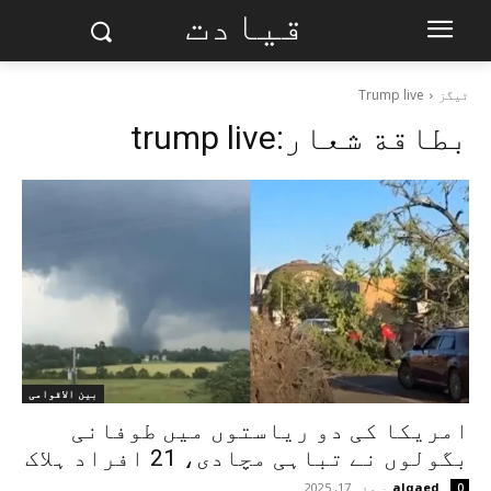
قیادت
ٹیگز
Trump live
بطاقة شعار:
trump live
بین الاقوامی
امریکا کی دو ریاستوں میں طوفانی
بگولوں نے تباہی مچادی، 21 افراد ہلاک
alqaed
-
مئی 17, 2025
0