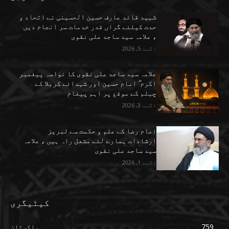
شہید قائد عارف حسین الحسینی نے اتحاد و
حدت کیلئے گراں قدر خدمات سر انجام دیں
، علامہ سید ساجد علی نقوی
اگست 5, 2026
علامہ سید ساجد علی نقوی کا نواسہ پیغمبر
اکرم ۖ امام حسین اور شہدائے کربلا کے
چہلم کے موقع پر اہم پیغام
اگست 3, 2026
امام رضا کے علم و حکمت سے لبریز
ارشادات ہمارے لئے مشعل راہ ہیں ، علامہ
سید ساجد علی نقوی
اگست 1, 2026
کیٹیگری
759
پاکستان