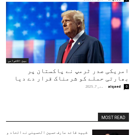
بین الاقوامی
امریکی صدر ٹرمپ نے پاکستان پر
بھارتی حملے کو شرمناک قرار دے دیا
alqaed
-
مئی 7, 2025
0
MOST READ
شہید قائد عارف حسین الحسینی نے اتحاد و