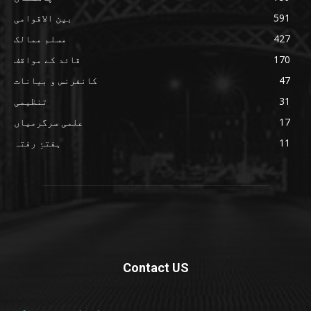
591
بین الاقوامی
427
مسلم ممالک
170
قائد کے مواقف
47
کانفرنس و بیانات
31
تنظیمی
17
علمی سرگرمیاں
11
ہفتۂِ رفتہ
Contact US