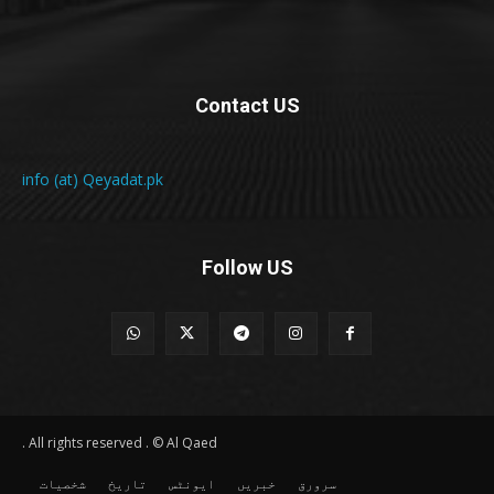
Contact US
info (at) Qeyadat.pk
Follow US
All rights reserved . © Al Qaed .
سرورق
خبریں
ایونٹس
تاریخ
شخصیات