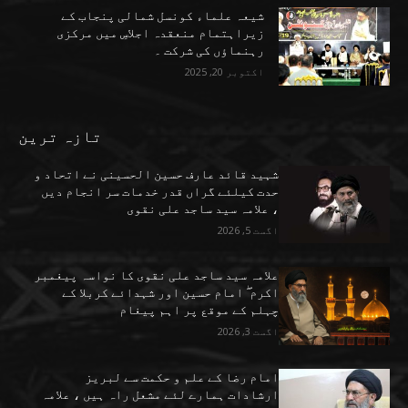
شیعہ علماء کونسل شمالی پنجاب کے
زیراہتمام منعقدہ اجلاسِ میں مرکزی
رہنماؤں کی شرکت ۔
اکتوبر 20, 2025
تازہ ترین
شہید قائد عارف حسین الحسینی نے اتحاد و
حدت کیلئے گراں قدر خدمات سر انجام دیں
، علامہ سید ساجد علی نقوی
اگست 5, 2026
علامہ سید ساجد علی نقوی کا نواسہ پیغمبر
اکرم ۖ امام حسین اور شہدائے کربلا کے
چہلم کے موقع پر اہم پیغام
اگست 3, 2026
امام رضا کے علم و حکمت سے لبریز
ارشادات ہمارے لئے مشعل راہ ہیں ، علامہ