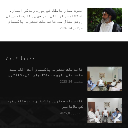
حضرت عمار یاسرؑ کی پوری زندگی ایمان،
استقامت، قربانی اور حق پر ثابت قدمی کی
روشن مثال ہے،قائد ملت جعفریہ پاکستان
جولائی 24, 2026
مقبول ترین
قائد ملت جعفریہ پاکستان آیت اللہ سید
ساجد علی نقوی سے مختف وفود کی ملاقاتیں
ستمبر 24, 2025
قائد ملت جعفریہ پاکستان سے مختلف وفود
کی ملاقاتیں
اکتوبر 8, 2025