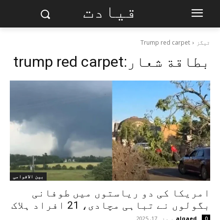
قیادت
ٹیگز
Trump red carpet
بطاقة شعار:
trump red carpet
بین الاقوامی
امریکا کی دو ریاستوں میں طوفانی
بگولوں نے تباہی مچادی، 21 افراد ہلاک
alqaed
-
مئی 17, 2025
0