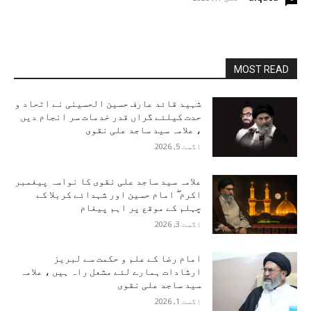
MOST READ
شہید قائد عارف حسین الحسینی نے اتحاد و
حدت کیلئے گراں قدر خدمات سر انجام دیں
، علامہ سید ساجد علی نقوی
اگست 5, 2026
علامہ سید ساجد علی نقوی کا نواسہ پیغمبر
اکرم ۖ امام حسین اور شہدائے کربلا کے
چہلم کے موقع پر اہم پیغام
اگست 3, 2026
امام رضا کے علم و حکمت سے لبریز
ارشادات ہمارے لئے مشعل راہ ہیں ، علامہ
سید ساجد علی نقوی
اگست 1, 2026