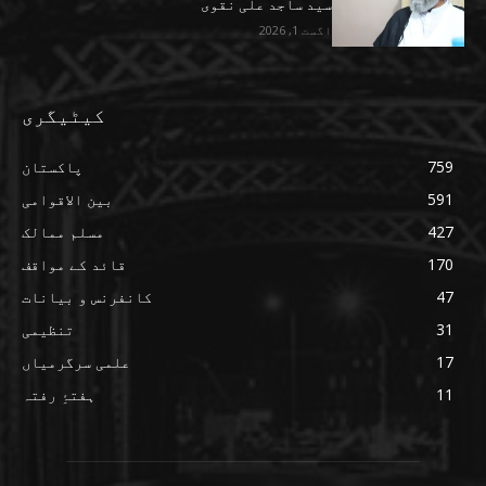
سید ساجد علی نقوی
اگست 1, 2026
کیٹیگری
759
پاکستان
591
بین الاقوامی
427
مسلم ممالک
170
قائد کے مواقف
47
کانفرنس و بیانات
31
تنظیمی
17
علمی سرگرمیاں
11
ہفتۂِ رفتہ