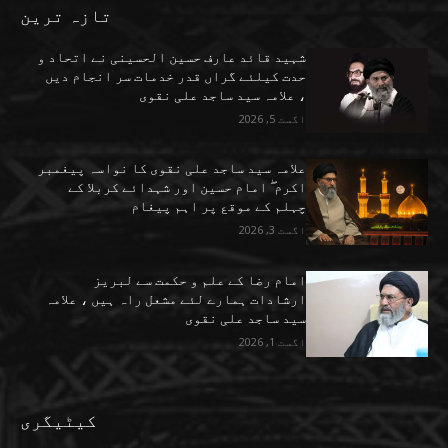
تازہ ترین
شہید قائد عارف حسین الحسینی نے اتحاد و
حدت کیلئے گراں قدر خدمات سر انجام دیں
، علامہ سید ساجد علی نقوی
اگست 5, 2026
علامہ سید ساجد علی نقوی کا نواسہ پیغمبر
اکرم ۖ امام حسین اور شہدائے کربلا کے
چہلم کے موقع پر اہم پیغام
اگست 3, 2026
امام رضا کے علم و حکمت سے لبریز
ارشادات ہمارے لئے مشعل راہ ہیں ، علامہ
سید ساجد علی نقوی
اگست 1, 2026
کیٹیگری