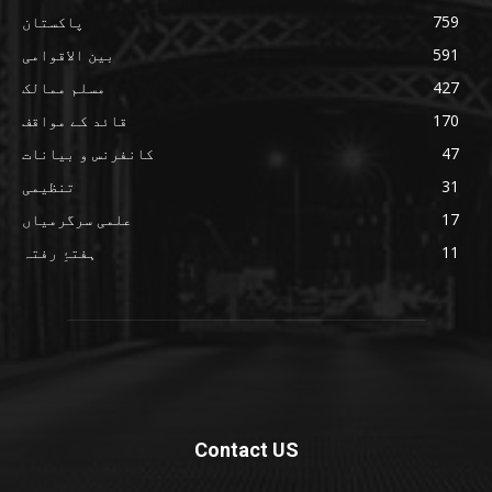
759
پاکستان
591
بین الاقوامی
427
مسلم ممالک
170
قائد کے مواقف
47
کانفرنس و بیانات
31
تنظیمی
17
علمی سرگرمیاں
11
ہفتۂِ رفتہ
Contact US