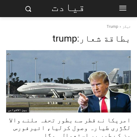
قیادت
ٹیگز
Trump
بطاقة شعار:
trump
بین الاقوامی
امریکا نے قطر سے بطور تحفہ ملنے والا
لگژری طیارہ وصول کرلیا، ائیرفورس
ون کے طور پر استعمال ہوگا