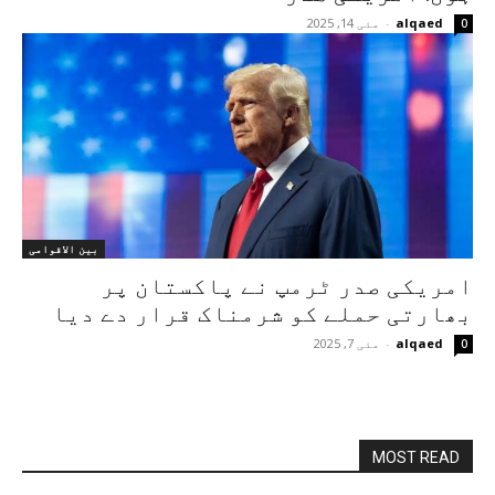
alqaed
-
مئی 14, 2025
0
بین الاقوامی
امریکی صدر ٹرمپ نے پاکستان پر
بھارتی حملے کو شرمناک قرار دے دیا
alqaed
-
مئی 7, 2025
0
MOST READ