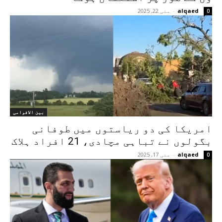
alqaed
-
مئی 22, 2025
0
بین الاقوامی
امریکا کی دو ریاستوں میں طوفانی
بگولوں نے تباہی مچادی، 21 افراد ہلاک
alqaed
-
مئی 17, 2025
0