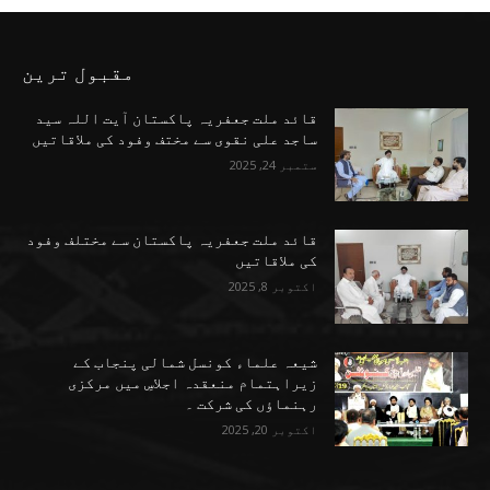
مقبول ترین
قائد ملت جعفریہ پاکستان آیت اللہ سید
ساجد علی نقوی سے مختف وفود کی ملاقاتیں
ستمبر 24, 2025
قائد ملت جعفریہ پاکستان سے مختلف وفود
کی ملاقاتیں
اکتوبر 8, 2025
شیعہ علماء کونسل شمالی پنجاب کے
زیراہتمام منعقدہ اجلاسِ میں مرکزی
رہنماؤں کی شرکت ۔
اکتوبر 20, 2025