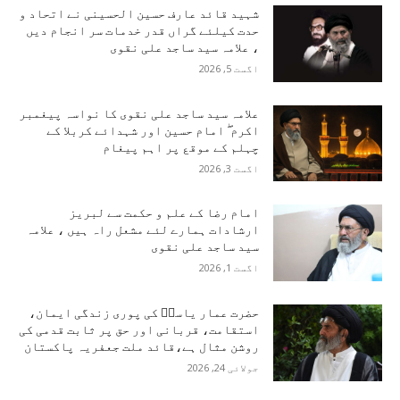
شہید قائد عارف حسین الحسینی نے اتحاد و
حدت کیلئے گراں قدر خدمات سر انجام دیں
، علامہ سید ساجد علی نقوی
اگست 5, 2026
علامہ سید ساجد علی نقوی کا نواسہ پیغمبر
اکرم ۖ امام حسین اور شہدائے کربلا کے
چہلم کے موقع پر اہم پیغام
اگست 3, 2026
امام رضا کے علم و حکمت سے لبریز
ارشادات ہمارے لئے مشعل راہ ہیں ، علامہ
سید ساجد علی نقوی
اگست 1, 2026
حضرت عمار یاسرؑ کی پوری زندگی ایمان،
استقامت، قربانی اور حق پر ثابت قدمی کی
روشن مثال ہے،قائد ملت جعفریہ پاکستان
جولائی 24, 2026