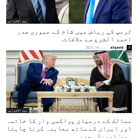
بین الاقوامی
ٹرمپ کی ریاض میں شام کے عبوری صدر
احمد الشرع سے ملاقات.
alqaed
-
مئی 14, 2025
0
بین الاقوامی
ممالک کے درمیان پراکسی وار کا خاتمہ
اور ایران کے ساتھ معاہدہ کرنا چاہتا
ہوں: امریکی صدر