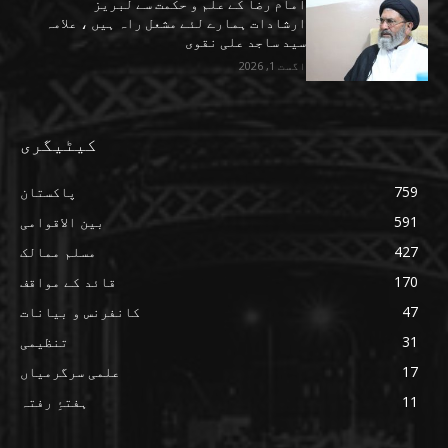
امام رضا کے علم و حکمت سے لبریز
ارشادات ہمارے لئے مشعل راہ ہیں ، علامہ
سید ساجد علی نقوی
اگست 1, 2026
کیٹیگری
759
پاکستان
591
بین الاقوامی
427
مسلم ممالک
170
قائد کے مواقف
47
کانفرنس و بیانات
31
تنظیمی
17
علمی سرگرمیاں
11
ہفتۂِ رفتہ