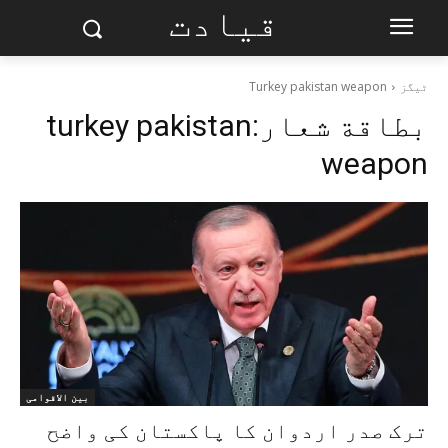
قیادت
ٹیگز
Turkey pakistan weapon
بطاقة شعار:
turkey pakistan
weapon
بین الاقوامی
ترک صدر اردوان کا پاکستان کی واضح