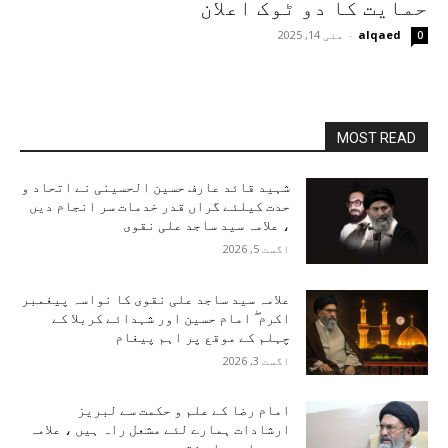
حمایت کا دو ٹوک اعلان
alqaed
-
مئی 14, 2025
0
MOST READ
شہید قائد عارف حسین الحسینی نے اتحاد و
حدت کیلئے گراں قدر خدمات سر انجام دیں
، علامہ سید ساجد علی نقوی
اگست 5, 2026
علامہ سید ساجد علی نقوی کا نواسہ پیغمبر
اکرم ۖ امام حسین اور شہدائے کربلا کے
چہلم کے موقع پر اہم پیغام
اگست 3, 2026
امام رضا کے علم و حکمت سے لبریز
ارشادات ہمارے لئے مشعل راہ ہیں ، علامہ