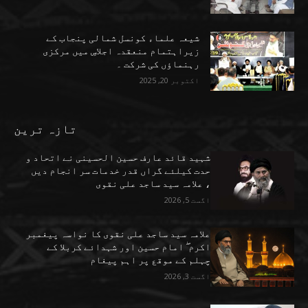
شیعہ علماء کونسل شمالی پنجاب کے
زیراہتمام منعقدہ اجلاسِ میں مرکزی
رہنماؤں کی شرکت ۔
اکتوبر 20, 2025
تازہ ترین
شہید قائد عارف حسین الحسینی نے اتحاد و
حدت کیلئے گراں قدر خدمات سر انجام دیں
، علامہ سید ساجد علی نقوی
اگست 5, 2026
علامہ سید ساجد علی نقوی کا نواسہ پیغمبر
اکرم ۖ امام حسین اور شہدائے کربلا کے
چہلم کے موقع پر اہم پیغام
اگست 3, 2026